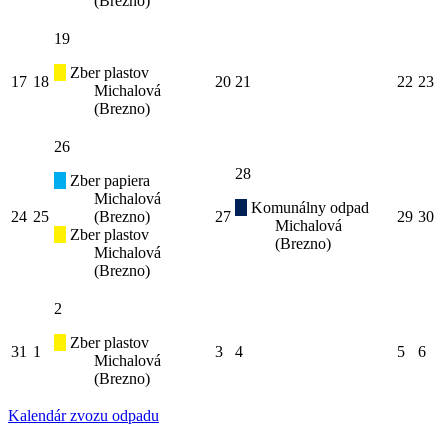
(Brezno)
19
Zber plastov
17
18
20
21
22
23
Michalová
(Brezno)
26
28
Zber papiera
Michalová
Komunálny odpad
24
25
(Brezno)
27
29
30
Michalová
Zber plastov
(Brezno)
Michalová
(Brezno)
2
Zber plastov
31
1
3
4
5
6
Michalová
(Brezno)
Kalendár zvozu odpadu