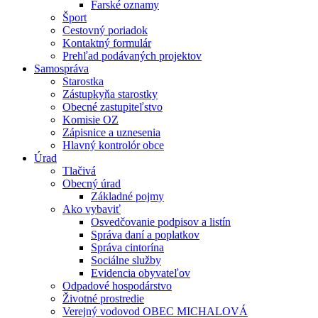
Farské oznamy
Šport
Cestovný poriadok
Kontaktný formulár
Prehľad podávaných projektov
Samospráva
Starostka
Zástupkyňa starostky
Obecné zastupiteľstvo
Komisie OZ
Zápisnice a uznesenia
Hlavný kontrolór obce
Úrad
Tlačivá
Obecný úrad
Základné pojmy
Ako vybaviť
Osvedčovanie podpisov a listín
Správa daní a poplatkov
Správa cintorína
Sociálne služby
Evidencia obyvateľov
Odpadové hospodárstvo
Životné prostredie
Verejný vodovod OBEC MICHALOVÁ