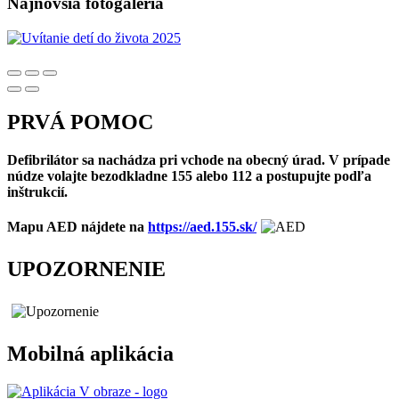
Najnovšia fotogaléria
PRVÁ POMOC
Defibrilátor sa nachádza pri vchode na obecný úrad. V prípade
núdze volajte bezodkladne 155 alebo 112 a postupujte podľa
inštrukcií.
Mapu AED nájdete na
https://aed.155.sk/
UPOZORNENIE
Mobilná aplikácia