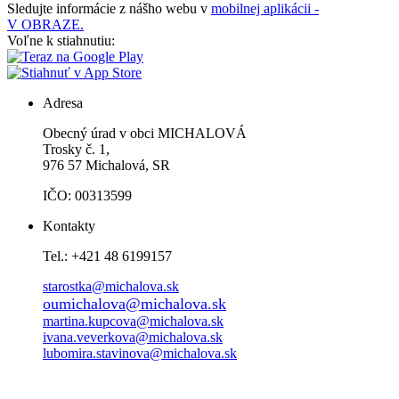
Sledujte informácie z nášho webu v
mobilnej aplikácii -
V OBRAZE.
Voľne k stiahnutiu:
Adresa
Obecný úrad v obci MICHALOVÁ
Trosky č. 1,
976 57 Michalová, SR
IČO: 00313599
Kontakty
Tel.: +421 48 6199157
starostka@michalova.sk
oumichalova@michalova.sk
martina.kupcova@michalova.sk
ivana.veverkova@michalova.sk
lubomira.stavinova@michalova.sk