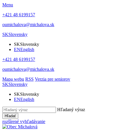
Menu
+421 48 6199157
oumichalova@michalova.sk
SK
Slovensky
SK
Slovensky
EN
English
+421 48 6199157
oumichalova@michalova.sk
Mapa webu
RSS
Verzia pre seniorov
SK
Slovensky
SK
Slovensky
EN
English
Hľadaný výraz
Hľadať
rozšírené vyhľadávanie