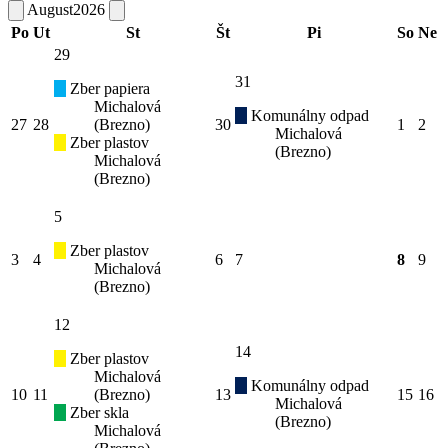
August
2026
Po
Ut
St
Št
Pi
So
Ne
29
31
Zber papiera
Michalová
Komunálny odpad
27
28
(Brezno)
30
1
2
Michalová
Zber plastov
(Brezno)
Michalová
(Brezno)
5
Zber plastov
3
4
6
7
8
9
Michalová
(Brezno)
12
14
Zber plastov
Michalová
Komunálny odpad
10
11
(Brezno)
13
15
16
Michalová
Zber skla
(Brezno)
Michalová