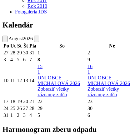
Rok 2011
Rok 2010
Fotogaléria JDS
Kalendár
August
2026
Po
Ut
St
Št
Pia
So
Ne
27
28
29
30
31
1
2
3
4
5
6
7
8
9
15
16
1
1
DNI OBCE
DNI OBCE
10
11
12
13
14
MICHALOVÁ 2026
MICHALOVÁ 2026
Zobraziť všetky
Zobraziť všetky
záznamy z dňa
záznamy z dňa
17
18
19
20
21
22
23
24
25
26
27
28
29
30
31
1
2
3
4
5
6
Harmonogram zberu odpadu