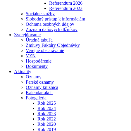
Referendum 2026
Referendum 2023
Sociálne služby
Slobodný prístup k informáciám
Ochrana osobných údajov
Zoznam daňových dlžníkov
Zverejňovanie
Úradná tabuľa
Zmluvy Faktúry Objednávky
Verejné obstarávanie
VZN
Hospodárenie
Dokumenty
Aktuality
Oznamy
Farské oznamy
Oznamy knižnica
Kalendár akcií
Fotogaléria
Rok 2025
Rok 2024
Rok 2023
Rok 2022
Rok 2020
Rok 2019