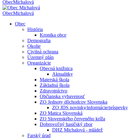
Obec
Michalová
Obec
Michalová
Obec
História
Kronika obce
Demografia
Okolie
Civilná ochrana
Územný plán
Organizácie
Obecná knižnica
Aktualitky
Materská škola
Základná škola
Zdravotníctvo
Občianska vybavenosť
ZO Jednoty dôchodcov Slovenska
ZO JDS novinky⁄informácie⁄príspevky
ZO Matica Slovenská
ZO Slovenského červeného kríža
Dobrovoľný hasičský zbor
DHZ Michalová - mládež
Farský úrad