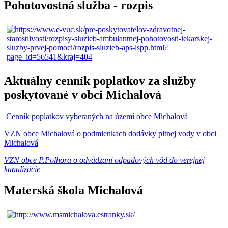
Pohotovostná služba - rozpis
Aktuálny cenník poplatkov za služby
poskytované v obci Michalová
Cenník poplatkov vyberaných na území obce Michalová
VZN obce Michalová o podmienkach dodávky pitnej vody v obci
Michalová
VZN obce P.Polhora o odvádzaní odpadových vôd do verejnej
kanalizácie
Materská škola Michalová