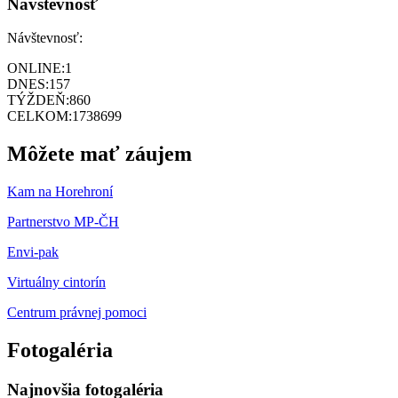
Návštevnosť
Návštevnosť:
ONLINE:
1
DNES:
157
TÝŽDEŇ:
860
CELKOM:
1738699
Môžete mať záujem
Kam na Horehroní
Partnerstvo MP-ČH
Envi-pak
Virtuálny cintorín
Centrum právnej pomoci
Fotogaléria
Najnovšia fotogaléria