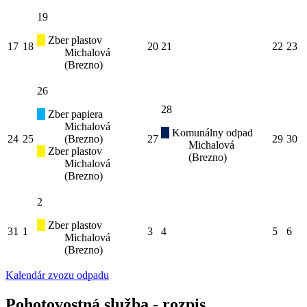
19
Zber plastov
17
18
20
21
22
23
Michalová
(Brezno)
26
28
Zber papiera
Michalová
Komunálny odpad
24
25
(Brezno)
27
29
30
Michalová
Zber plastov
(Brezno)
Michalová
(Brezno)
2
Zber plastov
31
1
3
4
5
6
Michalová
(Brezno)
Kalendár zvozu odpadu
Pohotovostná služba - rozpis