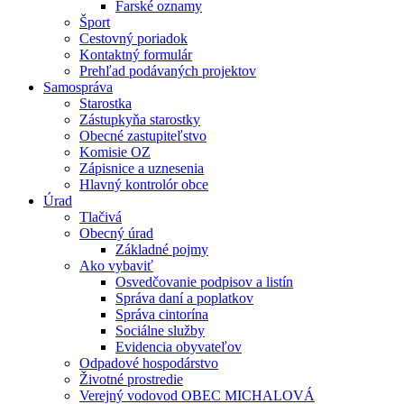
Farské oznamy
Šport
Cestovný poriadok
Kontaktný formulár
Prehľad podávaných projektov
Samospráva
Starostka
Zástupkyňa starostky
Obecné zastupiteľstvo
Komisie OZ
Zápisnice a uznesenia
Hlavný kontrolór obce
Úrad
Tlačivá
Obecný úrad
Základné pojmy
Ako vybaviť
Osvedčovanie podpisov a listín
Správa daní a poplatkov
Správa cintorína
Sociálne služby
Evidencia obyvateľov
Odpadové hospodárstvo
Životné prostredie
Verejný vodovod OBEC MICHALOVÁ