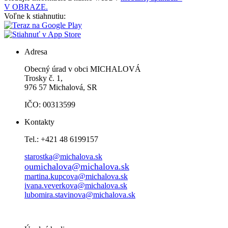
V OBRAZE.
Voľne k stiahnutiu:
Adresa
Obecný úrad v obci MICHALOVÁ
Trosky č. 1,
976 57 Michalová, SR
IČO: 00313599
Kontakty
Tel.: +421 48 6199157
starostka@michalova.sk
oumichalova@michalova.sk
martina.kupcova@michalova.sk
ivana.veverkova@michalova.sk
lubomira.stavinova@michalova.sk