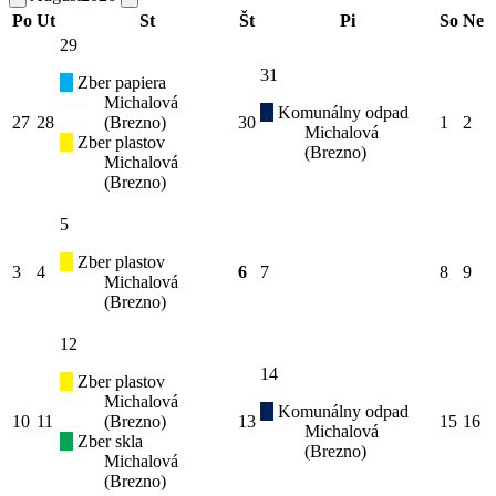
Po
Ut
St
Št
Pi
So
Ne
29
31
Zber papiera
Michalová
Komunálny odpad
27
28
(Brezno)
30
1
2
Michalová
Zber plastov
(Brezno)
Michalová
(Brezno)
5
Zber plastov
3
4
6
7
8
9
Michalová
(Brezno)
12
14
Zber plastov
Michalová
Komunálny odpad
10
11
(Brezno)
13
15
16
Michalová
Zber skla
(Brezno)
Michalová
(Brezno)