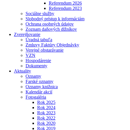
Referendum 2026
Referendum 2023
Sociálne služby
Slobodný prístup k informáciám
Ochrana osobných údajov
Zoznam daňových dlžníkov
Zverejňovanie
Úradná tabuľa
Zmluvy Faktúry Objednávky
Verejné obstarávanie
VZN
Hospodárenie
Dokumenty
Aktuality
Oznamy
Farské oznamy
Oznamy knižnica
Kalendár akcií
Fotogaléria
Rok 2025
Rok 2024
Rok 2023
Rok 2022
Rok 2020
Rok 2019