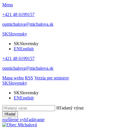
Menu
+421 48 6199157
oumichalova@michalova.sk
SK
Slovensky
SK
Slovensky
EN
English
+421 48 6199157
oumichalova@michalova.sk
Mapa webu
RSS
Verzia pre seniorov
SK
Slovensky
SK
Slovensky
EN
English
Hľadaný výraz
Hľadať
rozšírené vyhľadávanie