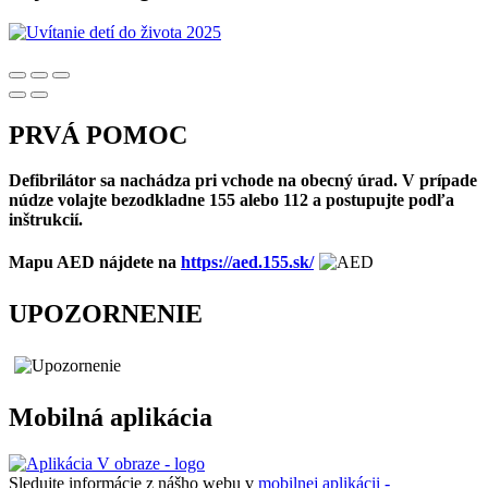
PRVÁ POMOC
Defibrilátor sa nachádza pri vchode na obecný úrad. V prípade
núdze volajte bezodkladne 155 alebo 112 a postupujte podľa
inštrukcií.
Mapu AED nájdete na
https://aed.155.sk/
UPOZORNENIE
Mobilná aplikácia
Sledujte informácie z nášho webu v
mobilnej aplikácii -