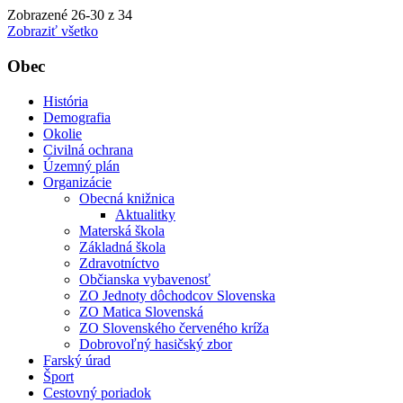
Zobrazené
26
-
30
z 34
Zobraziť všetko
Obec
História
Demografia
Okolie
Civilná ochrana
Územný plán
Organizácie
Obecná knižnica
Aktualitky
Materská škola
Základná škola
Zdravotníctvo
Občianska vybavenosť
ZO Jednoty dôchodcov Slovenska
ZO Matica Slovenská
ZO Slovenského červeného kríža
Dobrovoľný hasičský zbor
Farský úrad
Šport
Cestovný poriadok