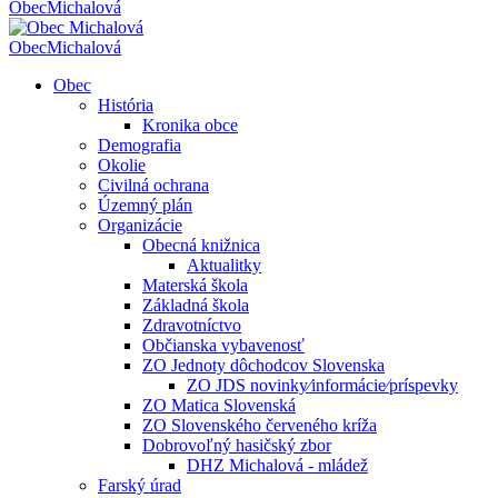
Obec
Michalová
Obec
Michalová
Obec
História
Kronika obce
Demografia
Okolie
Civilná ochrana
Územný plán
Organizácie
Obecná knižnica
Aktualitky
Materská škola
Základná škola
Zdravotníctvo
Občianska vybavenosť
ZO Jednoty dôchodcov Slovenska
ZO JDS novinky⁄informácie⁄príspevky
ZO Matica Slovenská
ZO Slovenského červeného kríža
Dobrovoľný hasičský zbor
DHZ Michalová - mládež
Farský úrad