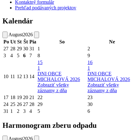
Kontaktný formulár
Prehľad podávaných projektov
Kalendár
August
2026
Po
Ut
St
Št
Pia
So
Ne
27
28
29
30
31
1
2
3
4
5
6
7
8
9
15
16
1
1
DNI OBCE
DNI OBCE
10
11
12
13
14
MICHALOVÁ 2026
MICHALOVÁ 2026
Zobraziť všetky
Zobraziť všetky
záznamy z dňa
záznamy z dňa
17
18
19
20
21
22
23
24
25
26
27
28
29
30
31
1
2
3
4
5
6
Harmonogram zberu odpadu
August
2026