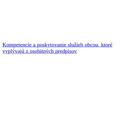
Kompetencie a poskytovanie služieb obcou, ktoré
vyplývajú z osobitných predpisov