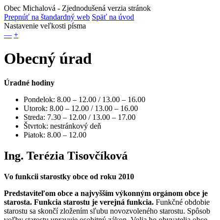
Obec Michalová
- Zjednodušená verzia stránok
Prepnúť na štandardný web
Späť na úvod
Nastavenie veľkosti písma
—
+
Obecný úrad
Úradné hodiny
Pondelok: 8.00 – 12.00 / 13.00 – 16.00
Utorok: 8.00 – 12.00 / 13.00 – 16.00
Streda: 7.30 – 12.00 / 13.00 – 17.00
Štvrtok: nestránkový deň
Piatok: 8.00 – 12.00
Ing. Terézia Tisovčíková
Vo funkcii starostky obce od roku 2010
Predstaviteľom obce a najvyšším výkonným orgánom obce je
starosta. Funkcia starostu je verejná funkcia.
Funkčné obdobie
starostu sa skončí zložením sľubu novozvoleného starostu. Spôsob
voľby starostu upravuje osobitný zákon. Volia ho obyvatelia obce