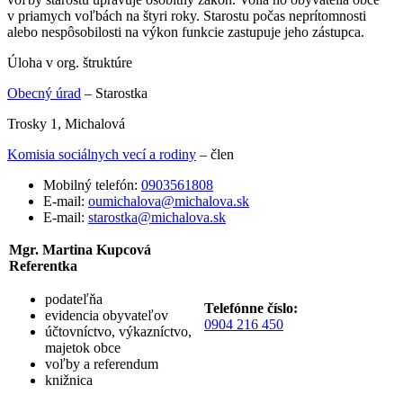
v priamych voľbách na štyri roky. Starostu počas neprítomnosti
alebo nespôsobilosti na výkon funkcie zastupuje jeho zástupca.
Úloha v org. štruktúre
Obecný úrad
– Starostka
Trosky 1, Michalová
Komisia sociálnych vecí a rodiny
– člen
Mobilný telefón:
0903561808
E-mail:
oumichalova@michalova.sk
E-mail:
starostka@michalova.sk
Mgr. Martina Kupcová
Referentka
podateľňa
Telefónne číslo:
evidencia obyvateľov
0904 216 450
účtovníctvo, výkazníctvo,
majetok obce
voľby a referendum
knižnica