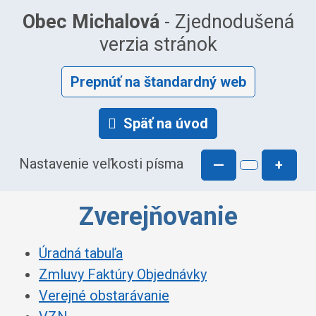
Obec Michalová
- Zjednodušená
verzia stránok
Prepnúť na štandardný web
Späť na úvod
Nastavenie veľkosti písma
—
+
Zverejňovanie
Úradná tabuľa
Zmluvy Faktúry Objednávky
Verejné obstarávanie