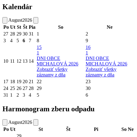
Kalendár
August
2026
Po
Ut
St
Št
Pia
So
Ne
27
28
29
30
31
1
2
3
4
5
6
7
8
9
15
16
1
1
DNI OBCE
DNI OBCE
10
11
12
13
14
MICHALOVÁ 2026
MICHALOVÁ 2026
Zobraziť všetky
Zobraziť všetky
záznamy z dňa
záznamy z dňa
17
18
19
20
21
22
23
24
25
26
27
28
29
30
31
1
2
3
4
5
6
Harmonogram zberu odpadu
August
2026
Po
Ut
St
Št
Pi
So
Ne
29