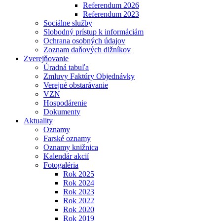
Referendum 2026
Referendum 2023
Sociálne služby
Slobodný prístup k informáciám
Ochrana osobných údajov
Zoznam daňových dlžníkov
Zverejňovanie
Úradná tabuľa
Zmluvy Faktúry Objednávky
Verejné obstarávanie
VZN
Hospodárenie
Dokumenty
Aktuality
Oznamy
Farské oznamy
Oznamy knižnica
Kalendár akcií
Fotogaléria
Rok 2025
Rok 2024
Rok 2023
Rok 2022
Rok 2020
Rok 2019