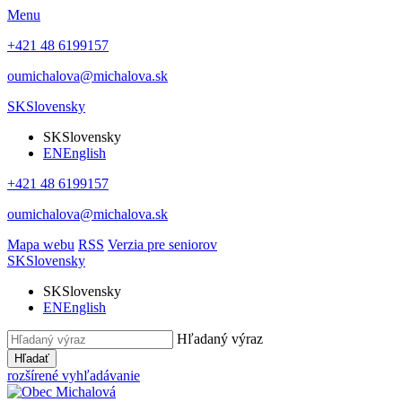
Menu
+421 48 6199157
oumichalova@michalova.sk
SK
Slovensky
SK
Slovensky
EN
English
+421 48 6199157
oumichalova@michalova.sk
Mapa webu
RSS
Verzia pre seniorov
SK
Slovensky
SK
Slovensky
EN
English
Hľadaný výraz
Hľadať
rozšírené vyhľadávanie