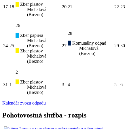
Zber plastov
17
18
20
21
22
23
Michalová
(Brezno)
26
28
Zber papiera
Michalová
Komunálny odpad
24
25
(Brezno)
27
29
30
Michalová
Zber plastov
(Brezno)
Michalová
(Brezno)
2
Zber plastov
31
1
3
4
5
6
Michalová
(Brezno)
Kalendár zvozu odpadu
Pohotovostná služba - rozpis