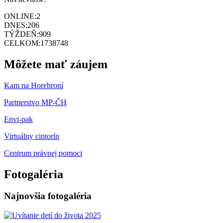
ONLINE:
2
DNES:
206
TÝŽDEŇ:
909
CELKOM:
1738748
Môžete mať záujem
Kam na Horehroní
Partnerstvo MP-ČH
Envi-pak
Virtuálny cintorín
Centrum právnej pomoci
Fotogaléria
Najnovšia fotogaléria