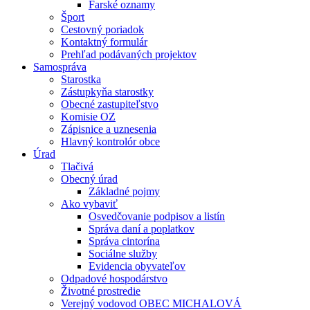
Farské oznamy
Šport
Cestovný poriadok
Kontaktný formulár
Prehľad podávaných projektov
Samospráva
Starostka
Zástupkyňa starostky
Obecné zastupiteľstvo
Komisie OZ
Zápisnice a uznesenia
Hlavný kontrolór obce
Úrad
Tlačivá
Obecný úrad
Základné pojmy
Ako vybaviť
Osvedčovanie podpisov a listín
Správa daní a poplatkov
Správa cintorína
Sociálne služby
Evidencia obyvateľov
Odpadové hospodárstvo
Životné prostredie
Verejný vodovod OBEC MICHALOVÁ