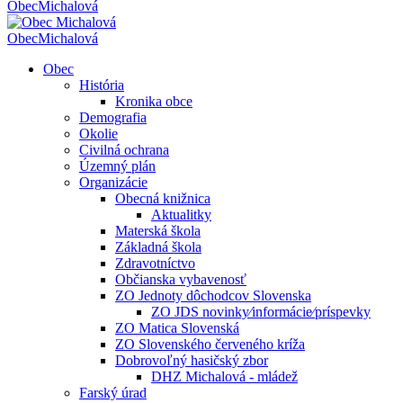
Obec
Michalová
Obec
Michalová
Obec
História
Kronika obce
Demografia
Okolie
Civilná ochrana
Územný plán
Organizácie
Obecná knižnica
Aktualitky
Materská škola
Základná škola
Zdravotníctvo
Občianska vybavenosť
ZO Jednoty dôchodcov Slovenska
ZO JDS novinky⁄informácie⁄príspevky
ZO Matica Slovenská
ZO Slovenského červeného kríža
Dobrovoľný hasičský zbor
DHZ Michalová - mládež
Farský úrad