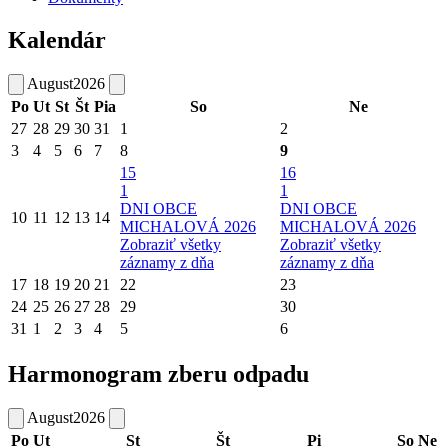
Kalendár
August
2026
Po
Ut
St
Št
Pia
So
Ne
27
28
29
30
31
1
2
3
4
5
6
7
8
9
15
16
1
1
DNI OBCE
DNI OBCE
10
11
12
13
14
MICHALOVÁ 2026
MICHALOVÁ 2026
Zobraziť všetky
Zobraziť všetky
záznamy z dňa
záznamy z dňa
17
18
19
20
21
22
23
24
25
26
27
28
29
30
31
1
2
3
4
5
6
Harmonogram zberu odpadu
August
2026
Po
Ut
St
Št
Pi
So
Ne