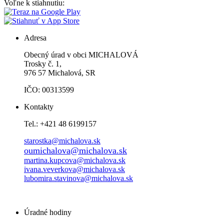
Voľne k stiahnutiu:
Adresa
Obecný úrad v obci MICHALOVÁ
Trosky č. 1,
976 57 Michalová, SR
IČO: 00313599
Kontakty
Tel.: +421 48 6199157
starostka@michalova.sk
oumichalova@michalova.sk
martina.kupcova@michalova.sk
ivana.veverkova@michalova.sk
lubomira.stavinova@michalova.sk
Úradné hodiny