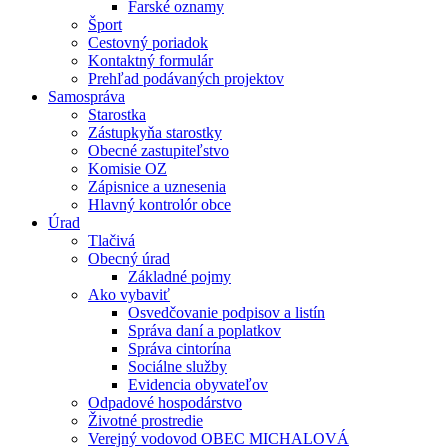
Farské oznamy
Šport
Cestovný poriadok
Kontaktný formulár
Prehľad podávaných projektov
Samospráva
Starostka
Zástupkyňa starostky
Obecné zastupiteľstvo
Komisie OZ
Zápisnice a uznesenia
Hlavný kontrolór obce
Úrad
Tlačivá
Obecný úrad
Základné pojmy
Ako vybaviť
Osvedčovanie podpisov a listín
Správa daní a poplatkov
Správa cintorína
Sociálne služby
Evidencia obyvateľov
Odpadové hospodárstvo
Životné prostredie
Verejný vodovod OBEC MICHALOVÁ