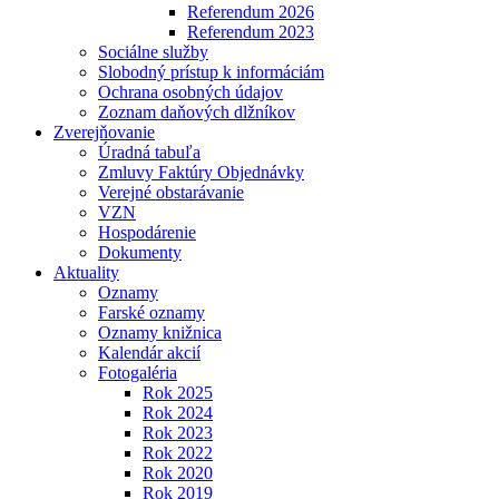
Referendum 2026
Referendum 2023
Sociálne služby
Slobodný prístup k informáciám
Ochrana osobných údajov
Zoznam daňových dlžníkov
Zverejňovanie
Úradná tabuľa
Zmluvy Faktúry Objednávky
Verejné obstarávanie
VZN
Hospodárenie
Dokumenty
Aktuality
Oznamy
Farské oznamy
Oznamy knižnica
Kalendár akcií
Fotogaléria
Rok 2025
Rok 2024
Rok 2023
Rok 2022
Rok 2020
Rok 2019