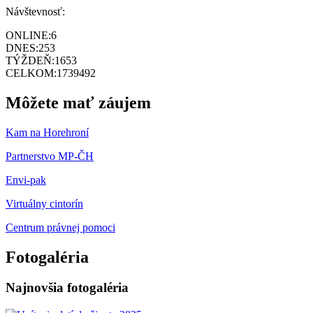
Návštevnosť:
ONLINE:
6
DNES:
253
TÝŽDEŇ:
1653
CELKOM:
1739492
Môžete mať záujem
Kam na Horehroní
Partnerstvo MP-ČH
Envi-pak
Virtuálny cintorín
Centrum právnej pomoci
Fotogaléria
Najnovšia fotogaléria