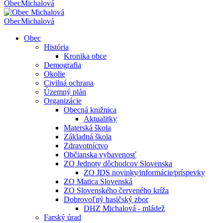
Obec
Michalová
Obec
Michalová
Obec
História
Kronika obce
Demografia
Okolie
Civilná ochrana
Územný plán
Organizácie
Obecná knižnica
Aktualitky
Materská škola
Základná škola
Zdravotníctvo
Občianska vybavenosť
ZO Jednoty dôchodcov Slovenska
ZO JDS novinky⁄informácie⁄príspevky
ZO Matica Slovenská
ZO Slovenského červeného kríža
Dobrovoľný hasičský zbor
DHZ Michalová - mládež
Farský úrad