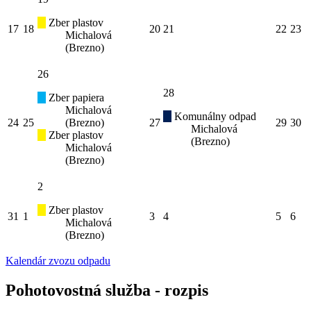
Zber plastov
17
18
20
21
22
23
Michalová
(Brezno)
26
28
Zber papiera
Michalová
Komunálny odpad
24
25
(Brezno)
27
29
30
Michalová
Zber plastov
(Brezno)
Michalová
(Brezno)
2
Zber plastov
31
1
3
4
5
6
Michalová
(Brezno)
Kalendár zvozu odpadu
Pohotovostná služba - rozpis