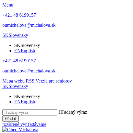
Menu
+421 48 6199157
oumichalova@michalova.sk
SK
Slovensky
SK
Slovensky
EN
English
+421 48 6199157
oumichalova@michalova.sk
Mapa webu
RSS
Verzia pre seniorov
SK
Slovensky
SK
Slovensky
EN
English
Hľadaný výraz
Hľadať
rozšírené vyhľadávanie