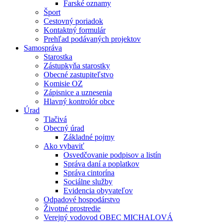
Farské oznamy
Šport
Cestovný poriadok
Kontaktný formulár
Prehľad podávaných projektov
Samospráva
Starostka
Zástupkyňa starostky
Obecné zastupiteľstvo
Komisie OZ
Zápisnice a uznesenia
Hlavný kontrolór obce
Úrad
Tlačivá
Obecný úrad
Základné pojmy
Ako vybaviť
Osvedčovanie podpisov a listín
Správa daní a poplatkov
Správa cintorína
Sociálne služby
Evidencia obyvateľov
Odpadové hospodárstvo
Životné prostredie
Verejný vodovod OBEC MICHALOVÁ