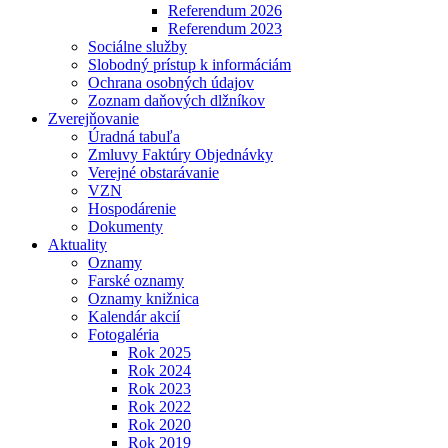
Referendum 2026
Referendum 2023
Sociálne služby
Slobodný prístup k informáciám
Ochrana osobných údajov
Zoznam daňových dlžníkov
Zverejňovanie
Úradná tabuľa
Zmluvy Faktúry Objednávky
Verejné obstarávanie
VZN
Hospodárenie
Dokumenty
Aktuality
Oznamy
Farské oznamy
Oznamy knižnica
Kalendár akcií
Fotogaléria
Rok 2025
Rok 2024
Rok 2023
Rok 2022
Rok 2020
Rok 2019