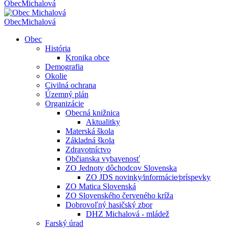
Obec
Michalová
Obec
Michalová
Obec
História
Kronika obce
Demografia
Okolie
Civilná ochrana
Územný plán
Organizácie
Obecná knižnica
Aktualitky
Materská škola
Základná škola
Zdravotníctvo
Občianska vybavenosť
ZO Jednoty dôchodcov Slovenska
ZO JDS novinky⁄informácie⁄príspevky
ZO Matica Slovenská
ZO Slovenského červeného kríža
Dobrovoľný hasičský zbor
DHZ Michalová - mládež
Farský úrad