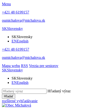
Menu
+421 48 6199157
oumichalova@michalova.sk
SK
Slovensky
SK
Slovensky
EN
English
+421 48 6199157
oumichalova@michalova.sk
Mapa webu
RSS
Verzia pre seniorov
SK
Slovensky
SK
Slovensky
EN
English
Hľadaný výraz
Hľadať
rozšírené vyhľadávanie