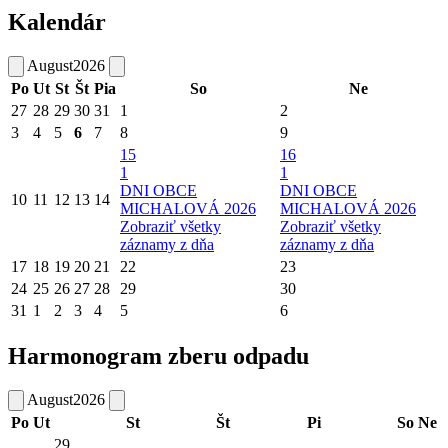
Kalendár
August
2026
Po
Ut
St
Št
Pia
So
Ne
27
28
29
30
31
1
2
3
4
5
6
7
8
9
15
16
1
1
DNI OBCE
DNI OBCE
10
11
12
13
14
MICHALOVÁ 2026
MICHALOVÁ 2026
Zobraziť všetky
Zobraziť všetky
záznamy z dňa
záznamy z dňa
17
18
19
20
21
22
23
24
25
26
27
28
29
30
31
1
2
3
4
5
6
Harmonogram zberu odpadu
August
2026
Po
Ut
St
Št
Pi
So
Ne
29