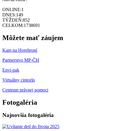
ONLINE:
1
DNES:
149
TÝŽDEŇ:
852
CELKOM:
1738691
Môžete mať záujem
Kam na Horehroní
Partnerstvo MP-ČH
Envi-pak
Virtuálny cintorín
Centrum právnej pomoci
Fotogaléria
Najnovšia fotogaléria