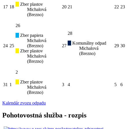
Zber plastov
17
18
20
21
22
23
Michalová
(Brezno)
26
28
Zber papiera
Michalová
Komunálny odpad
24
25
(Brezno)
27
29
30
Michalová
Zber plastov
(Brezno)
Michalová
(Brezno)
2
Zber plastov
31
1
3
4
5
6
Michalová
(Brezno)
Kalendár zvozu odpadu
Pohotovostná služba - rozpis