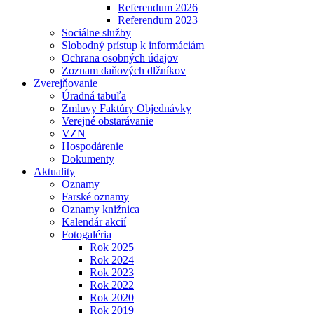
Referendum 2026
Referendum 2023
Sociálne služby
Slobodný prístup k informáciám
Ochrana osobných údajov
Zoznam daňových dlžníkov
Zverejňovanie
Úradná tabuľa
Zmluvy Faktúry Objednávky
Verejné obstarávanie
VZN
Hospodárenie
Dokumenty
Aktuality
Oznamy
Farské oznamy
Oznamy knižnica
Kalendár akcií
Fotogaléria
Rok 2025
Rok 2024
Rok 2023
Rok 2022
Rok 2020
Rok 2019