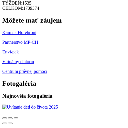
TÝŽDEŇ:
1535
CELKOM:
1739374
Môžete mať záujem
Kam na Horehroní
Partnerstvo MP-ČH
Envi-pak
Virtuálny cintorín
Centrum právnej pomoci
Fotogaléria
Najnovšia fotogaléria