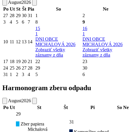
August
2026
Po
Ut
St
Št
Pia
So
Ne
27
28
29
30
31
1
2
3
4
5
6
7
8
9
15
16
1
1
DNI OBCE
DNI OBCE
10
11
12
13
14
MICHALOVÁ 2026
MICHALOVÁ 2026
Zobraziť všetky
Zobraziť všetky
záznamy z dňa
záznamy z dňa
17
18
19
20
21
22
23
24
25
26
27
28
29
30
31
1
2
3
4
5
6
Harmonogram zberu odpadu
August
2026
Po
Ut
St
Št
Pi
So
Ne
29
31
Zber papiera
Michalová
Komunálny odpad