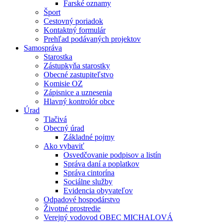
Farské oznamy
Šport
Cestovný poriadok
Kontaktný formulár
Prehľad podávaných projektov
Samospráva
Starostka
Zástupkyňa starostky
Obecné zastupiteľstvo
Komisie OZ
Zápisnice a uznesenia
Hlavný kontrolór obce
Úrad
Tlačivá
Obecný úrad
Základné pojmy
Ako vybaviť
Osvedčovanie podpisov a listín
Správa daní a poplatkov
Správa cintorína
Sociálne služby
Evidencia obyvateľov
Odpadové hospodárstvo
Životné prostredie
Verejný vodovod OBEC MICHALOVÁ