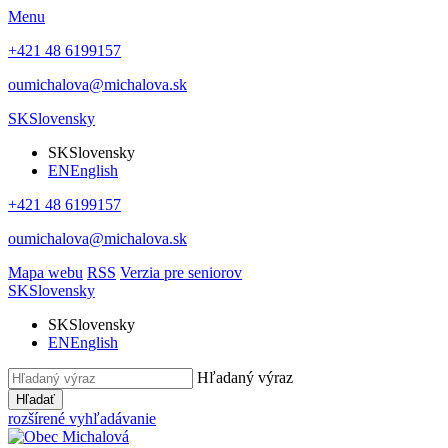
Menu
+421 48 6199157
oumichalova@michalova.sk
SK
Slovensky
SK
Slovensky
EN
English
+421 48 6199157
oumichalova@michalova.sk
Mapa webu
RSS
Verzia pre seniorov
SK
Slovensky
SK
Slovensky
EN
English
Hľadaný výraz
Hľadať
rozšírené vyhľadávanie