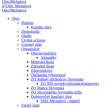
Obec
Michalová
Obec
Michalová
Obec
História
Kronika obce
Demografia
Okolie
Civilná ochrana
Územný plán
Organizácie
Obecná knižnica
Aktualitky
Materská škola
Základná škola
Zdravotníctvo
Občianska vybavenosť
ZO Jednoty dôchodcov Slovenska
ZO JDS novinky⁄informácie⁄príspevky
ZO Matica Slovenská
ZO Slovenského červeného kríža
Dobrovoľný hasičský zbor
DHZ Michalová - mládež
Farský úrad