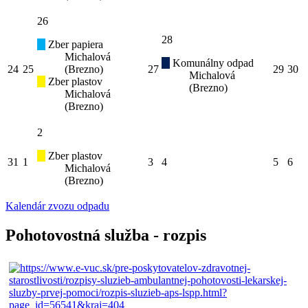
26
28
Zber papiera
Michalová
Komunálny odpad
24
25
(Brezno)
27
29
30
Michalová
Zber plastov
(Brezno)
Michalová
(Brezno)
2
Zber plastov
31
1
3
4
5
6
Michalová
(Brezno)
Kalendár zvozu odpadu
Pohotovostná služba - rozpis