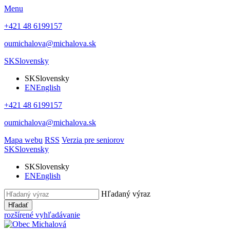
Menu
+421 48 6199157
oumichalova@michalova.sk
SK
Slovensky
SK
Slovensky
EN
English
+421 48 6199157
oumichalova@michalova.sk
Mapa webu
RSS
Verzia pre seniorov
SK
Slovensky
SK
Slovensky
EN
English
Hľadaný výraz
Hľadať
rozšírené vyhľadávanie