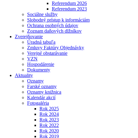
Referendum 2026
Referendum 2023
Sociálne služby
Slobodný prístup k informáciám
Ochrana osobných údajov
Zoznam daňových dlžníkov
Zverejňovanie
Úradná tabuľa
Zmluvy Faktúry Objednávky
Verejné obstarávanie
VZN
Hospodárenie
Dokumenty
Aktuality
Oznamy
Farské oznamy
Oznamy knižnica
Kalendár akcií
Fotogaléria
Rok 2025
Rok 2024
Rok 2023
Rok 2022
Rok 2020
Rok 2019