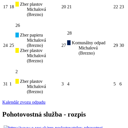
Zber plastov
17
18
20
21
22
23
Michalová
(Brezno)
26
28
Zber papiera
Michalová
Komunálny odpad
24
25
(Brezno)
27
29
30
Michalová
Zber plastov
(Brezno)
Michalová
(Brezno)
2
Zber plastov
31
1
3
4
5
6
Michalová
(Brezno)
Kalendár zvozu odpadu
Pohotovostná služba - rozpis