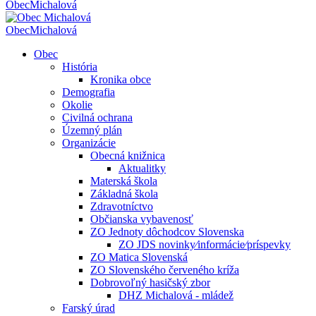
Obec
Michalová
Obec
Michalová
Obec
História
Kronika obce
Demografia
Okolie
Civilná ochrana
Územný plán
Organizácie
Obecná knižnica
Aktualitky
Materská škola
Základná škola
Zdravotníctvo
Občianska vybavenosť
ZO Jednoty dôchodcov Slovenska
ZO JDS novinky⁄informácie⁄príspevky
ZO Matica Slovenská
ZO Slovenského červeného kríža
Dobrovoľný hasičský zbor
DHZ Michalová - mládež
Farský úrad