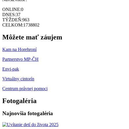
ONLINE:
0
DNES:
37
TÝŽDEŇ:
963
CELKOM:
1738802
Môžete mať záujem
Kam na Horehroní
Partnerstvo MP-ČH
Envi-pak
Virtuálny cintorín
Centrum právnej pomoci
Fotogaléria
Najnovšia fotogaléria