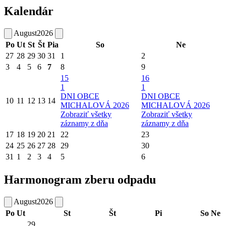
Kalendár
August
2026
Po
Ut
St
Št
Pia
So
Ne
27
28
29
30
31
1
2
3
4
5
6
7
8
9
15
16
1
1
DNI OBCE
DNI OBCE
10
11
12
13
14
MICHALOVÁ 2026
MICHALOVÁ 2026
Zobraziť všetky
Zobraziť všetky
záznamy z dňa
záznamy z dňa
17
18
19
20
21
22
23
24
25
26
27
28
29
30
31
1
2
3
4
5
6
Harmonogram zberu odpadu
August
2026
Po
Ut
St
Št
Pi
So
Ne
29