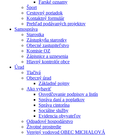
Farské oznamy
Šport
Cestovný poriadok
Kontaktný formulár
Prehľad podávaných projektov
Samospráva
Starostka
Zástupkyňa starostky
Obecné zastupiteľstvo
Komisie OZ
Zápisnice a uznesenia
Hlavný kontrolór obce
Úrad
Tlačivá
Obecný úrad
Základné pojmy
Ako vybaviť
Osvedčovanie podpisov a listín
Správa daní a poplatkov
Správa cintorína
Sociálne služby
Evidencia obyvateľov
Odpadové hospodárstvo
Životné prostredie
Verejný vodovod OBEC MICHALOVÁ