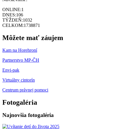
ONLINE:
1
DNES:
106
TÝŽDEŇ:
1032
CELKOM:
1738871
Môžete mať záujem
Kam na Horehroní
Partnerstvo MP-ČH
Envi-pak
Virtuálny cintorín
Centrum právnej pomoci
Fotogaléria
Najnovšia fotogaléria