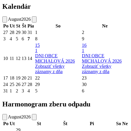
Kalendár
August
2026
Po
Ut
St
Št
Pia
So
Ne
27
28
29
30
31
1
2
3
4
5
6
7
8
9
15
16
1
1
DNI OBCE
DNI OBCE
10
11
12
13
14
MICHALOVÁ 2026
MICHALOVÁ 2026
Zobraziť všetky
Zobraziť všetky
záznamy z dňa
záznamy z dňa
17
18
19
20
21
22
23
24
25
26
27
28
29
30
31
1
2
3
4
5
6
Harmonogram zberu odpadu
August
2026
Po
Ut
St
Št
Pi
So
Ne
29