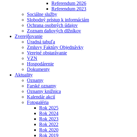
Referendum 2026
Referendum 2023
Sociálne služby
Slobodný prístup k informáciám
Ochrana osobných údajov
Zoznam daňových dlžníkov
Zverejňovanie
Úradná tabuľa
Zmluvy Faktúry Objednávky
Verejné obstarávanie
VZN
Hospodárenie
Dokumenty
Aktuality
Oznamy
Farské oznamy
Oznamy knižnica
Kalendár akcií
Fotogaléria
Rok 2025
Rok 2024
Rok 2023
Rok 2022
Rok 2020
Rok 2019