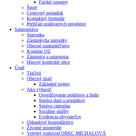
Farské oznamy
Šport
Cestovný poriadok
Kontaktný formulár
Prehľad podávaných projektov
Samospráva
Starostka
Zástupkyňa starostky
Obecné zastupiteľstvo
Komisie OZ
Zápisnice a uznesenia
Hlavný kontrolór obce
Úrad
Tlačivá
Obecný úrad
Základné pojmy
Ako vybaviť
Osvedčovanie podpisov a listín
Správa daní a poplatkov
Správa cintorína
Sociálne služby
Evidencia obyvateľov
Odpadové hospodárstvo
Životné prostredie
Verejný vodovod OBEC MICHALOVÁ