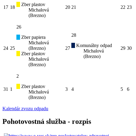
Zber plastov
17
18
20
21
22
23
Michalová
(Brezno)
26
28
Zber papiera
Michalová
Komunálny odpad
24
25
(Brezno)
27
29
30
Michalová
Zber plastov
(Brezno)
Michalová
(Brezno)
2
Zber plastov
31
1
3
4
5
6
Michalová
(Brezno)
Kalendár zvozu odpadu
Pohotovostná služba - rozpis