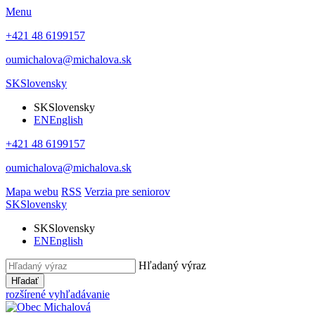
Menu
+421 48 6199157
oumichalova@michalova.sk
SK
Slovensky
SK
Slovensky
EN
English
+421 48 6199157
oumichalova@michalova.sk
Mapa webu
RSS
Verzia pre seniorov
SK
Slovensky
SK
Slovensky
EN
English
Hľadaný výraz
Hľadať
rozšírené vyhľadávanie