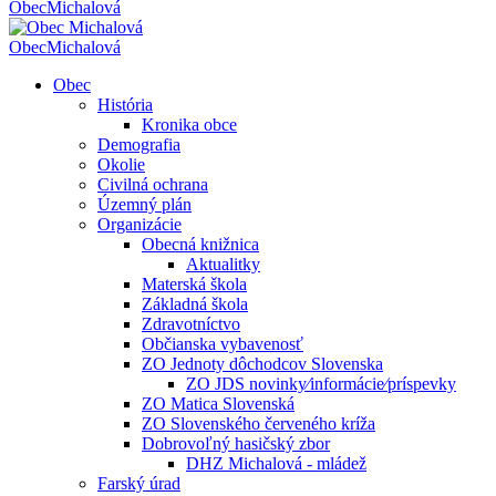
Obec
Michalová
Obec
Michalová
Obec
História
Kronika obce
Demografia
Okolie
Civilná ochrana
Územný plán
Organizácie
Obecná knižnica
Aktualitky
Materská škola
Základná škola
Zdravotníctvo
Občianska vybavenosť
ZO Jednoty dôchodcov Slovenska
ZO JDS novinky⁄informácie⁄príspevky
ZO Matica Slovenská
ZO Slovenského červeného kríža
Dobrovoľný hasičský zbor
DHZ Michalová - mládež
Farský úrad