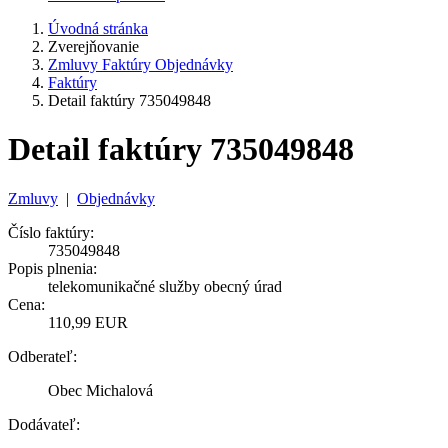
Úvodná stránka
Zverejňovanie
Zmluvy Faktúry Objednávky
Faktúry
Detail faktúry 735049848
Detail faktúry 735049848
Zmluvy
|
Objednávky
Číslo faktúry:
735049848
Popis plnenia:
telekomunikačné služby obecný úrad
Cena:
110,99 EUR
Odberateľ:
Obec Michalová
Dodávateľ: