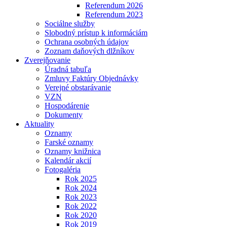
Referendum 2026
Referendum 2023
Sociálne služby
Slobodný prístup k informáciám
Ochrana osobných údajov
Zoznam daňových dlžníkov
Zverejňovanie
Úradná tabuľa
Zmluvy Faktúry Objednávky
Verejné obstarávanie
VZN
Hospodárenie
Dokumenty
Aktuality
Oznamy
Farské oznamy
Oznamy knižnica
Kalendár akcií
Fotogaléria
Rok 2025
Rok 2024
Rok 2023
Rok 2022
Rok 2020
Rok 2019