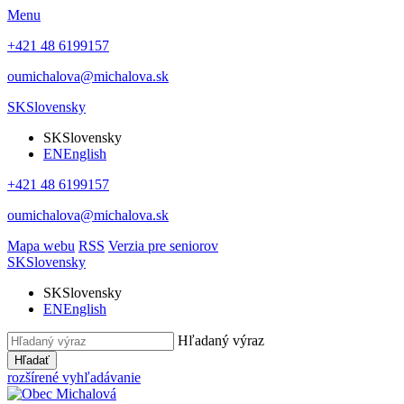
Menu
+421 48 6199157
oumichalova@michalova.sk
SK
Slovensky
SK
Slovensky
EN
English
+421 48 6199157
oumichalova@michalova.sk
Mapa webu
RSS
Verzia pre seniorov
SK
Slovensky
SK
Slovensky
EN
English
Hľadaný výraz
Hľadať
rozšírené vyhľadávanie