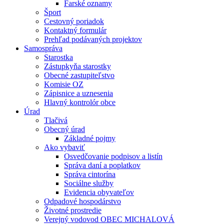
Farské oznamy
Šport
Cestovný poriadok
Kontaktný formulár
Prehľad podávaných projektov
Samospráva
Starostka
Zástupkyňa starostky
Obecné zastupiteľstvo
Komisie OZ
Zápisnice a uznesenia
Hlavný kontrolór obce
Úrad
Tlačivá
Obecný úrad
Základné pojmy
Ako vybaviť
Osvedčovanie podpisov a listín
Správa daní a poplatkov
Správa cintorína
Sociálne služby
Evidencia obyvateľov
Odpadové hospodárstvo
Životné prostredie
Verejný vodovod OBEC MICHALOVÁ