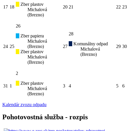
Zber plastov
17
18
20
21
22
23
Michalová
(Brezno)
26
28
Zber papiera
Michalová
Komunálny odpad
24
25
(Brezno)
27
29
30
Michalová
Zber plastov
(Brezno)
Michalová
(Brezno)
2
Zber plastov
31
1
3
4
5
6
Michalová
(Brezno)
Kalendár zvozu odpadu
Pohotovostná služba - rozpis