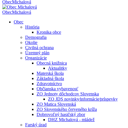
Obec
Michalová
Obec
Michalová
Obec
História
Kronika obce
Demografia
Okolie
Civilná ochrana
Územný plán
Organizácie
Obecná knižnica
Aktualitky
Materská škola
Základná škola
Zdravotníctvo
Občianska vybavenosť
ZO Jednoty dôchodcov Slovenska
ZO JDS novinky⁄informácie⁄príspevky
ZO Matica Slovenská
ZO Slovenského červeného kríža
Dobrovoľný hasičský zbor
DHZ Michalová - mládež
Farský úrad