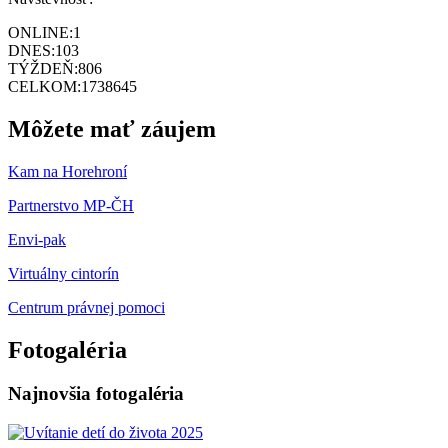
ONLINE:
1
DNES:
103
TÝŽDEŇ:
806
CELKOM:
1738645
Môžete mať záujem
Kam na Horehroní
Partnerstvo MP-ČH
Envi-pak
Virtuálny cintorín
Centrum právnej pomoci
Fotogaléria
Najnovšia fotogaléria