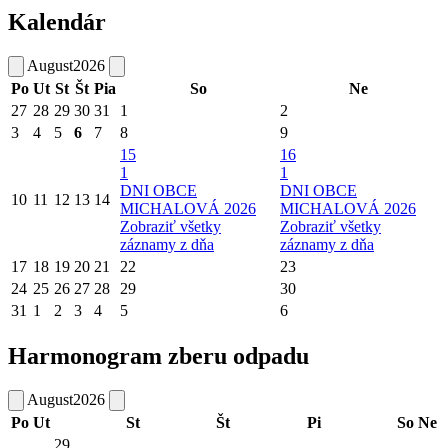
Kalendár
August
2026
Po
Ut
St
Št
Pia
So
Ne
27
28
29
30
31
1
2
3
4
5
6
7
8
9
15
16
1
1
DNI OBCE
DNI OBCE
10
11
12
13
14
MICHALOVÁ 2026
MICHALOVÁ 2026
Zobraziť všetky
Zobraziť všetky
záznamy z dňa
záznamy z dňa
17
18
19
20
21
22
23
24
25
26
27
28
29
30
31
1
2
3
4
5
6
Harmonogram zberu odpadu
August
2026
Po
Ut
St
Št
Pi
So
Ne
29