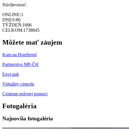
Návštevnosť:
ONLINE:
1
DNES:
80
TÝŽDEŇ:
1006
CELKOM:
1738845
Môžete mať záujem
Kam na Horehroní
Partnerstvo MP-ČH
Envi-pak
Virtuálny cintorín
Centrum právnej pomoci
Fotogaléria
Najnovšia fotogaléria