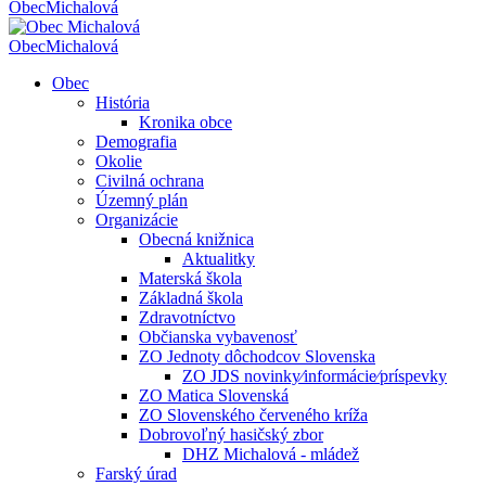
Obec
Michalová
Obec
Michalová
Obec
História
Kronika obce
Demografia
Okolie
Civilná ochrana
Územný plán
Organizácie
Obecná knižnica
Aktualitky
Materská škola
Základná škola
Zdravotníctvo
Občianska vybavenosť
ZO Jednoty dôchodcov Slovenska
ZO JDS novinky⁄informácie⁄príspevky
ZO Matica Slovenská
ZO Slovenského červeného kríža
Dobrovoľný hasičský zbor
DHZ Michalová - mládež
Farský úrad