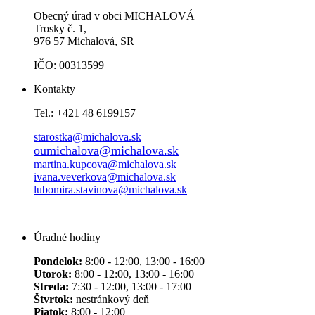
Obecný úrad v obci MICHALOVÁ
Trosky č. 1,
976 57 Michalová, SR
IČO: 00313599
Kontakty
Tel.: +421 48 6199157
starostka@michalova.sk
oumichalova@michalova.sk
martina.kupcova@michalova.sk
ivana.veverkova@michalova.sk
lubomira.stavinova@michalova.sk
Úradné hodiny
Pondelok:
8:00 - 12:00, 13:00 - 16:00
Utorok:
8:00 - 12:00, 13:00 - 16:00
Streda:
7:30 - 12:00, 13:00 - 17:00
Štvrtok:
nestránkový deň
Piatok:
8:00 - 12:00