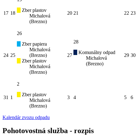
Zber plastov
17
18
20
21
22
23
Michalová
(Brezno)
26
28
Zber papiera
Michalová
Komunálny odpad
24
25
(Brezno)
27
29
30
Michalová
Zber plastov
(Brezno)
Michalová
(Brezno)
2
Zber plastov
31
1
3
4
5
6
Michalová
(Brezno)
Kalendár zvozu odpadu
Pohotovostná služba - rozpis