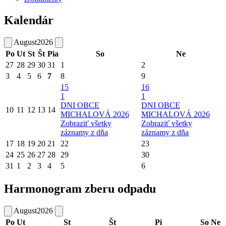
Kalendár
August
2026
Po
Ut
St
Št
Pia
So
Ne
27
28
29
30
31
1
2
3
4
5
6
7
8
9
15
16
1
1
DNI OBCE
DNI OBCE
10
11
12
13
14
MICHALOVÁ 2026
MICHALOVÁ 2026
Zobraziť všetky
Zobraziť všetky
záznamy z dňa
záznamy z dňa
17
18
19
20
21
22
23
24
25
26
27
28
29
30
31
1
2
3
4
5
6
Harmonogram zberu odpadu
August
2026
Po
Ut
St
Št
Pi
So
Ne