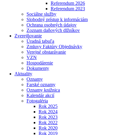
Referendum 2026
Referendum 2023
Sociálne služby
Slobodný prístup k informáciám
Ochrana osobných údajov
Zoznam daňových dlžníkov
Zverejňovanie
Úradná tabuľa
Zmluvy Faktúry Objednávky
Verejné obstarávanie
VZN
Hospodárenie
Dokumenty
Aktuality
Oznamy
Farské oznamy
Oznamy knižnica
Kalendár akcií
Fotogaléria
Rok 2025
Rok 2024
Rok 2023
Rok 2022
Rok 2020
Rok 2019