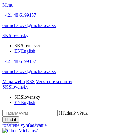
Menu
+421 48 6199157
oumichalova@michalova.sk
SK
Slovensky
SK
Slovensky
EN
English
+421 48 6199157
oumichalova@michalova.sk
Mapa webu
RSS
Verzia pre seniorov
SK
Slovensky
SK
Slovensky
EN
English
Hľadaný výraz
Hľadať
rozšírené vyhľadávanie