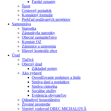
Farské oznamy
Šport
Cestovný poriadok
Kontaktný formulár
Prehľad podávaných projektov
Samospráva
Starostka
Zástupkyňa starostky
Obecné zastupiteľstvo
Komisie OZ
Zápisnice a uznesenia
Hlavný kontrolór obce
Úrad
Tlačivá
Obecný úrad
Základné pojmy
Ako vybaviť
Osvedčovanie podpisov a listín
Správa daní a poplatkov
Správa cintorína
Sociálne služby
Evidencia obyvateľov
Odpadové hospodárstvo
Životné prostredie
Verejný vodovod OBEC MICHALOVÁ