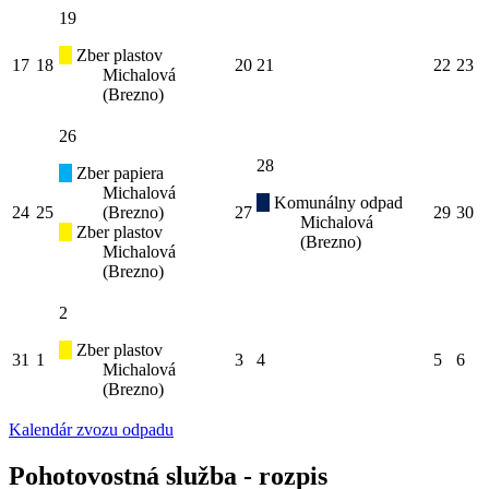
19
Zber plastov
17
18
20
21
22
23
Michalová
(Brezno)
26
28
Zber papiera
Michalová
Komunálny odpad
24
25
(Brezno)
27
29
30
Michalová
Zber plastov
(Brezno)
Michalová
(Brezno)
2
Zber plastov
31
1
3
4
5
6
Michalová
(Brezno)
Kalendár zvozu odpadu
Pohotovostná služba - rozpis