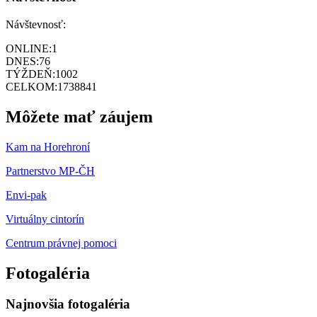
Návštevnosť:
ONLINE:
1
DNES:
76
TÝŽDEŇ:
1002
CELKOM:
1738841
Môžete mať záujem
Kam na Horehroní
Partnerstvo MP-ČH
Envi-pak
Virtuálny cintorín
Centrum právnej pomoci
Fotogaléria
Najnovšia fotogaléria