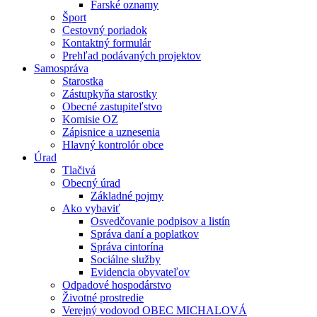
Farské oznamy
Šport
Cestovný poriadok
Kontaktný formulár
Prehľad podávaných projektov
Samospráva
Starostka
Zástupkyňa starostky
Obecné zastupiteľstvo
Komisie OZ
Zápisnice a uznesenia
Hlavný kontrolór obce
Úrad
Tlačivá
Obecný úrad
Základné pojmy
Ako vybaviť
Osvedčovanie podpisov a listín
Správa daní a poplatkov
Správa cintorína
Sociálne služby
Evidencia obyvateľov
Odpadové hospodárstvo
Životné prostredie
Verejný vodovod OBEC MICHALOVÁ