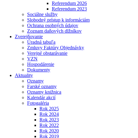
Referendum 2026
Referendum 2023
Sociálne služby
Slobodný prístup k informáciám
Ochrana osobných údajov
Zoznam daňových dlžníkov
Zverejňovanie
Úradná tabuľa
Zmluvy Faktúry Objednávky
Verejné obstarávanie
VZN
Hospodárenie
Dokumenty
Aktuality
Oznamy
Farské oznamy
Oznamy knižnica
Kalendár akcií
Fotogaléria
Rok 2025
Rok 2024
Rok 2023
Rok 2022
Rok 2020
Rok 2019