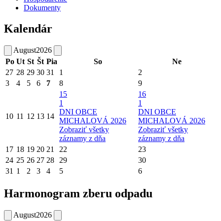
Dokumenty
Kalendár
August
2026
Po
Ut
St
Št
Pia
So
Ne
27
28
29
30
31
1
2
3
4
5
6
7
8
9
15
16
1
1
DNI OBCE
DNI OBCE
10
11
12
13
14
MICHALOVÁ 2026
MICHALOVÁ 2026
Zobraziť všetky
Zobraziť všetky
záznamy z dňa
záznamy z dňa
17
18
19
20
21
22
23
24
25
26
27
28
29
30
31
1
2
3
4
5
6
Harmonogram zberu odpadu
August
2026