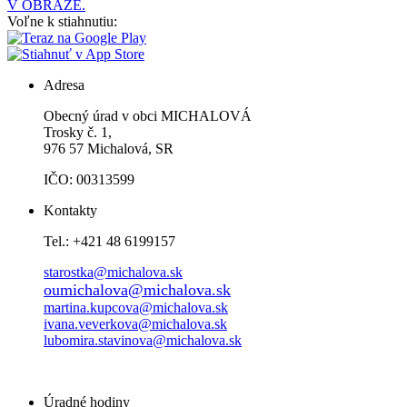
V OBRAZE.
Voľne k stiahnutiu:
Adresa
Obecný úrad v obci MICHALOVÁ
Trosky č. 1,
976 57 Michalová, SR
IČO: 00313599
Kontakty
Tel.: +421 48 6199157
starostka@michalova.sk
oumichalova@michalova.sk
martina.kupcova@michalova.sk
ivana.veverkova@michalova.sk
lubomira.stavinova@michalova.sk
Úradné hodiny