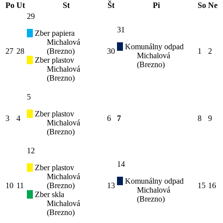
Po
Ut
St
Št
Pi
So
Ne
29
31
Zber papiera
Michalová
Komunálny odpad
27
28
(Brezno)
30
1
2
Michalová
Zber plastov
(Brezno)
Michalová
(Brezno)
5
Zber plastov
3
4
6
7
8
9
Michalová
(Brezno)
12
14
Zber plastov
Michalová
Komunálny odpad
10
11
(Brezno)
13
15
16
Michalová
Zber skla
(Brezno)
Michalová
(Brezno)