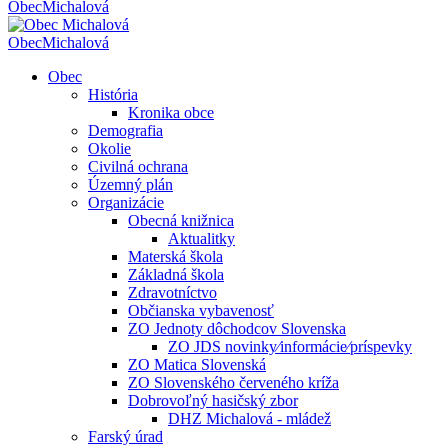
Obec
Michalová
Obec
Michalová
Obec
História
Kronika obce
Demografia
Okolie
Civilná ochrana
Územný plán
Organizácie
Obecná knižnica
Aktualitky
Materská škola
Základná škola
Zdravotníctvo
Občianska vybavenosť
ZO Jednoty dôchodcov Slovenska
ZO JDS novinky⁄informácie⁄príspevky
ZO Matica Slovenská
ZO Slovenského červeného kríža
Dobrovoľný hasičský zbor
DHZ Michalová - mládež
Farský úrad