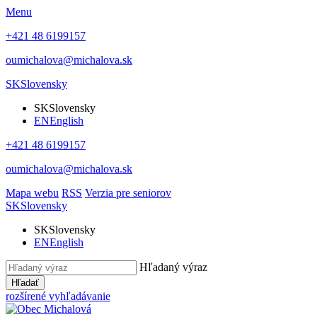
Menu
+421 48 6199157
oumichalova@michalova.sk
SK
Slovensky
SK
Slovensky
EN
English
+421 48 6199157
oumichalova@michalova.sk
Mapa webu
RSS
Verzia pre seniorov
SK
Slovensky
SK
Slovensky
EN
English
Hľadaný výraz
Hľadať
rozšírené vyhľadávanie