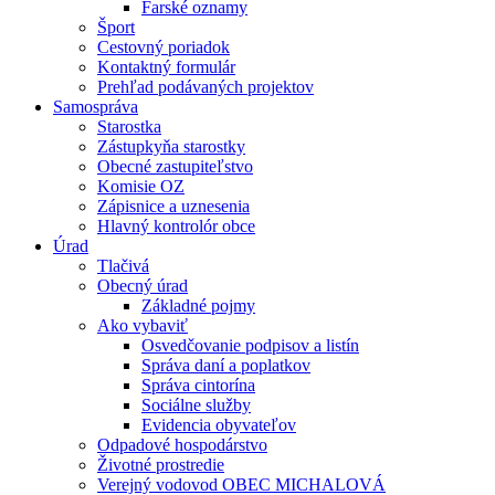
Farské oznamy
Šport
Cestovný poriadok
Kontaktný formulár
Prehľad podávaných projektov
Samospráva
Starostka
Zástupkyňa starostky
Obecné zastupiteľstvo
Komisie OZ
Zápisnice a uznesenia
Hlavný kontrolór obce
Úrad
Tlačivá
Obecný úrad
Základné pojmy
Ako vybaviť
Osvedčovanie podpisov a listín
Správa daní a poplatkov
Správa cintorína
Sociálne služby
Evidencia obyvateľov
Odpadové hospodárstvo
Životné prostredie
Verejný vodovod OBEC MICHALOVÁ