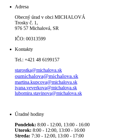
Adresa
Obecný úrad v obci MICHALOVÁ
Trosky č. 1,
976 57 Michalová, SR
IČO: 00313599
Kontakty
Tel.: +421 48 6199157
starostka@michalova.sk
oumichalova@michalova.sk
martina.kupcova@michalova.sk
ivana.veverkova@michalova.sk
lubomira.stavinova@michalova.sk
Úradné hodiny
Pondelok:
8:00 - 12:00, 13:00 - 16:00
Utorok:
8:00 - 12:00, 13:00 - 16:00
Streda:
7:30 - 12:00, 13:00 - 17:00