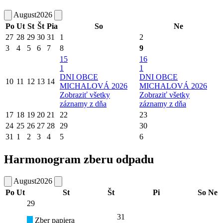
August
2026
Po
Ut
St
Št
Pia
So
Ne
27
28
29
30
31
1
2
3
4
5
6
7
8
9
15
16
1
1
DNI OBCE
DNI OBCE
10
11
12
13
14
MICHALOVÁ 2026
MICHALOVÁ 2026
Zobraziť všetky
Zobraziť všetky
záznamy z dňa
záznamy z dňa
17
18
19
20
21
22
23
24
25
26
27
28
29
30
31
1
2
3
4
5
6
Harmonogram zberu odpadu
August
2026
Po
Ut
St
Št
Pi
So
Ne
29
31
Zber papiera