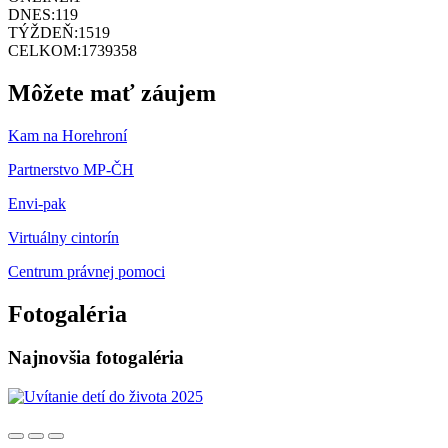
DNES:
119
TÝŽDEŇ:
1519
CELKOM:
1739358
Môžete mať záujem
Kam na Horehroní
Partnerstvo MP-ČH
Envi-pak
Virtuálny cintorín
Centrum právnej pomoci
Fotogaléria
Najnovšia fotogaléria