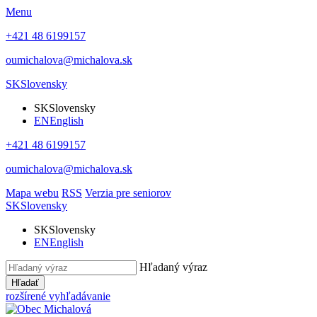
Menu
+421 48 6199157
oumichalova@michalova.sk
SK
Slovensky
SK
Slovensky
EN
English
+421 48 6199157
oumichalova@michalova.sk
Mapa webu
RSS
Verzia pre seniorov
SK
Slovensky
SK
Slovensky
EN
English
Hľadaný výraz
Hľadať
rozšírené vyhľadávanie