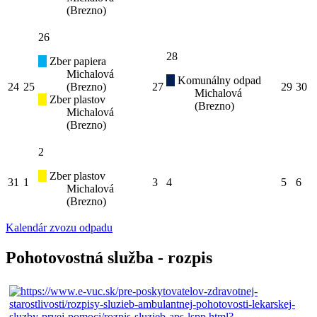
(Brezno)
26
28
Zber papiera
Michalová
Komunálny odpad
24
25
(Brezno)
27
29
30
Michalová
Zber plastov
(Brezno)
Michalová
(Brezno)
2
Zber plastov
31
1
3
4
5
6
Michalová
(Brezno)
Kalendár zvozu odpadu
Pohotovostná služba - rozpis