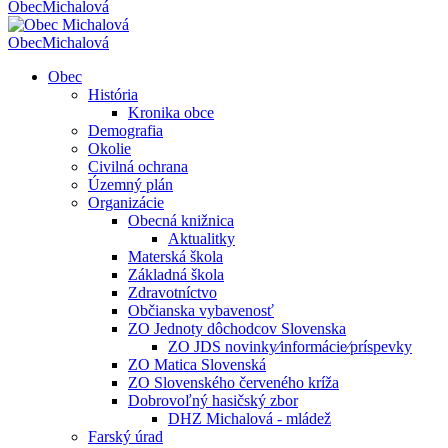
Obec
Michalová
Obec
Michalová
Obec
História
Kronika obce
Demografia
Okolie
Civilná ochrana
Územný plán
Organizácie
Obecná knižnica
Aktualitky
Materská škola
Základná škola
Zdravotníctvo
Občianska vybavenosť
ZO Jednoty dôchodcov Slovenska
ZO JDS novinky⁄informácie⁄príspevky
ZO Matica Slovenská
ZO Slovenského červeného kríža
Dobrovoľný hasičský zbor
DHZ Michalová - mládež
Farský úrad