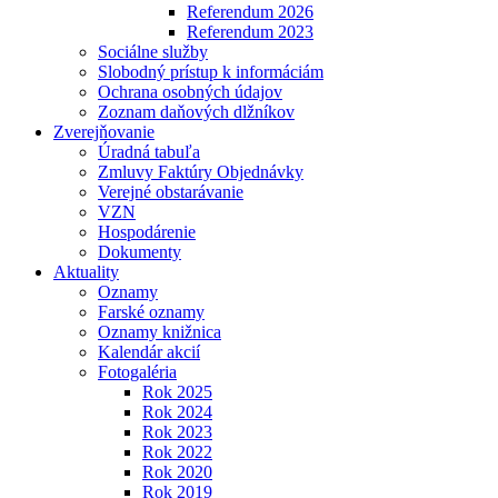
Referendum 2026
Referendum 2023
Sociálne služby
Slobodný prístup k informáciám
Ochrana osobných údajov
Zoznam daňových dlžníkov
Zverejňovanie
Úradná tabuľa
Zmluvy Faktúry Objednávky
Verejné obstarávanie
VZN
Hospodárenie
Dokumenty
Aktuality
Oznamy
Farské oznamy
Oznamy knižnica
Kalendár akcií
Fotogaléria
Rok 2025
Rok 2024
Rok 2023
Rok 2022
Rok 2020
Rok 2019