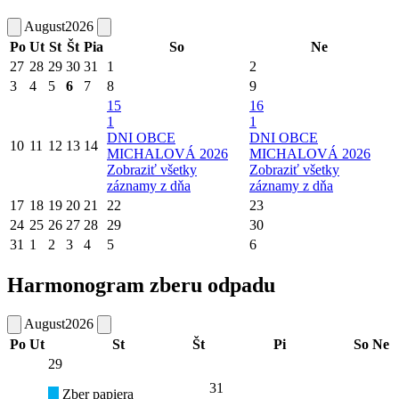
August
2026
Po
Ut
St
Št
Pia
So
Ne
27
28
29
30
31
1
2
3
4
5
6
7
8
9
15
16
1
1
DNI OBCE
DNI OBCE
10
11
12
13
14
MICHALOVÁ 2026
MICHALOVÁ 2026
Zobraziť všetky
Zobraziť všetky
záznamy z dňa
záznamy z dňa
17
18
19
20
21
22
23
24
25
26
27
28
29
30
31
1
2
3
4
5
6
Harmonogram zberu odpadu
August
2026
Po
Ut
St
Št
Pi
So
Ne
29
31
Zber papiera