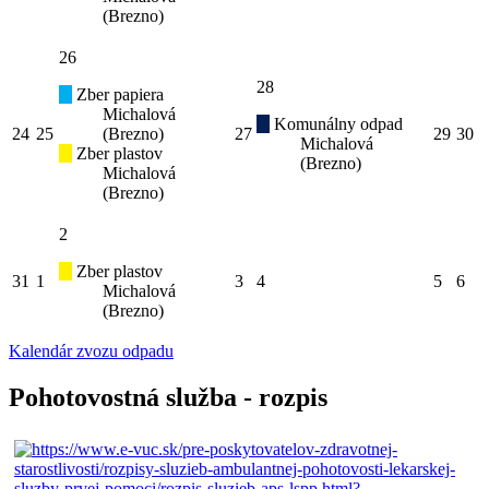
(Brezno)
26
28
Zber papiera
Michalová
Komunálny odpad
24
25
(Brezno)
27
29
30
Michalová
Zber plastov
(Brezno)
Michalová
(Brezno)
2
Zber plastov
31
1
3
4
5
6
Michalová
(Brezno)
Kalendár zvozu odpadu
Pohotovostná služba - rozpis