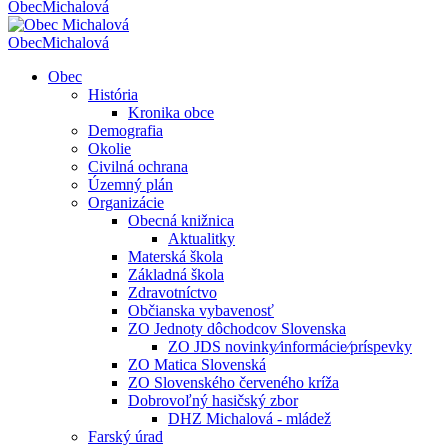
Obec
Michalová
Obec
Michalová
Obec
História
Kronika obce
Demografia
Okolie
Civilná ochrana
Územný plán
Organizácie
Obecná knižnica
Aktualitky
Materská škola
Základná škola
Zdravotníctvo
Občianska vybavenosť
ZO Jednoty dôchodcov Slovenska
ZO JDS novinky⁄informácie⁄príspevky
ZO Matica Slovenská
ZO Slovenského červeného kríža
Dobrovoľný hasičský zbor
DHZ Michalová - mládež
Farský úrad