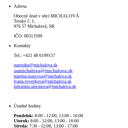
Adresa
Obecný úrad v obci MICHALOVÁ
Trosky č. 1,
976 57 Michalová, SR
IČO: 00313599
Kontakty
Tel.: +421 48 6199157
starostka@michalova.sk
oumichalova@michalova.sk
martina.kupcova@michalova.sk
ivana.veverkova@michalova.sk
lubomira.stavinova@michalova.sk
Úradné hodiny
Pondelok:
8:00 - 12:00, 13:00 - 16:00
Utorok:
8:00 - 12:00, 13:00 - 16:00
Streda:
7:30 - 12:00, 13:00 - 17:00