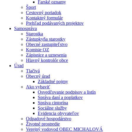
Farské oznamy
Šport
Cestovný poriadok
Kontaktný formulár
Prehľad podávaných projektov
Samospráva
Starostka
Zástupkyňa starostky
Obecné zastupiteľstvo
Komisie OZ
Zápisnice a uznesenia
Hlavný kontrolór obce
Úrad
Tlačivá
Obecný úrad
Základné pojmy
Ako vybaviť
Osvedčovanie podpisov a listín
Správa daní a poplatkov
Správa cintorína
Sociálne služby
Evidencia obyvateľov
Odpadové hospodárstvo
Životné prostredie
Verejný vodovod OBEC MICHALOVÁ