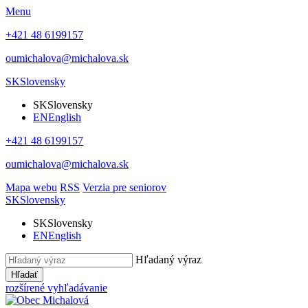
Menu
+421 48 6199157
oumichalova@michalova.sk
SK
Slovensky
SK
Slovensky
EN
English
+421 48 6199157
oumichalova@michalova.sk
Mapa webu
RSS
Verzia pre seniorov
SK
Slovensky
SK
Slovensky
EN
English
Hľadaný výraz
Hľadať
rozšírené vyhľadávanie