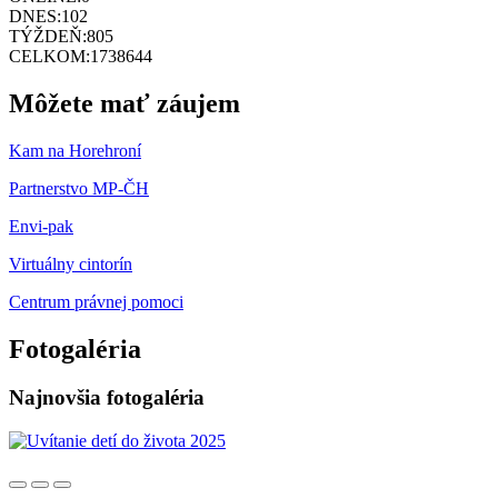
DNES:
102
TÝŽDEŇ:
805
CELKOM:
1738644
Môžete mať záujem
Kam na Horehroní
Partnerstvo MP-ČH
Envi-pak
Virtuálny cintorín
Centrum právnej pomoci
Fotogaléria
Najnovšia fotogaléria