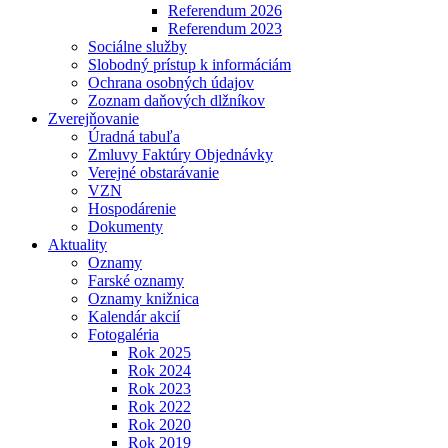
Referendum 2026
Referendum 2023
Sociálne služby
Slobodný prístup k informáciám
Ochrana osobných údajov
Zoznam daňových dlžníkov
Zverejňovanie
Úradná tabuľa
Zmluvy Faktúry Objednávky
Verejné obstarávanie
VZN
Hospodárenie
Dokumenty
Aktuality
Oznamy
Farské oznamy
Oznamy knižnica
Kalendár akcií
Fotogaléria
Rok 2025
Rok 2024
Rok 2023
Rok 2022
Rok 2020
Rok 2019