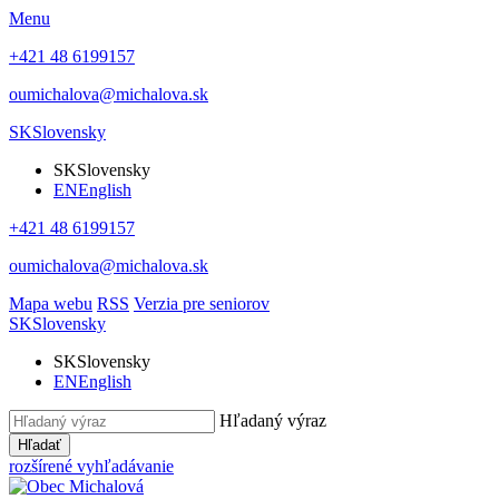
Menu
+421 48 6199157
oumichalova@michalova.sk
SK
Slovensky
SK
Slovensky
EN
English
+421 48 6199157
oumichalova@michalova.sk
Mapa webu
RSS
Verzia pre seniorov
SK
Slovensky
SK
Slovensky
EN
English
Hľadaný výraz
Hľadať
rozšírené vyhľadávanie