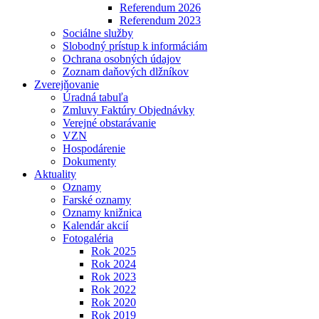
Referendum 2026
Referendum 2023
Sociálne služby
Slobodný prístup k informáciám
Ochrana osobných údajov
Zoznam daňových dlžníkov
Zverejňovanie
Úradná tabuľa
Zmluvy Faktúry Objednávky
Verejné obstarávanie
VZN
Hospodárenie
Dokumenty
Aktuality
Oznamy
Farské oznamy
Oznamy knižnica
Kalendár akcií
Fotogaléria
Rok 2025
Rok 2024
Rok 2023
Rok 2022
Rok 2020
Rok 2019