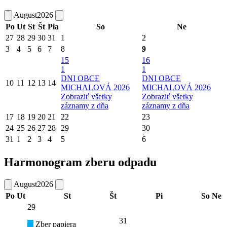
August
2026
Po
Ut
St
Št
Pia
So
Ne
27
28
29
30
31
1
2
3
4
5
6
7
8
9
15
16
1
1
DNI OBCE
DNI OBCE
10
11
12
13
14
MICHALOVÁ 2026
MICHALOVÁ 2026
Zobraziť všetky
Zobraziť všetky
záznamy z dňa
záznamy z dňa
17
18
19
20
21
22
23
24
25
26
27
28
29
30
31
1
2
3
4
5
6
Harmonogram zberu odpadu
August
2026
Po
Ut
St
Št
Pi
So
Ne
29
31
Zber papiera