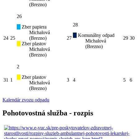
(Brezno)
26
28
Zber papiera
Michalová
Komunálny odpad
24
25
(Brezno)
27
29
30
Michalová
Zber plastov
(Brezno)
Michalová
(Brezno)
2
Zber plastov
31
1
3
4
5
6
Michalová
(Brezno)
Kalendár zvozu odpadu
Pohotovostná služba - rozpis