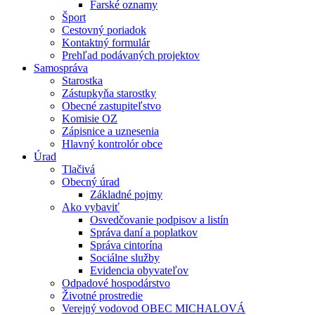
Farské oznamy
Šport
Cestovný poriadok
Kontaktný formulár
Prehľad podávaných projektov
Samospráva
Starostka
Zástupkyňa starostky
Obecné zastupiteľstvo
Komisie OZ
Zápisnice a uznesenia
Hlavný kontrolór obce
Úrad
Tlačivá
Obecný úrad
Základné pojmy
Ako vybaviť
Osvedčovanie podpisov a listín
Správa daní a poplatkov
Správa cintorína
Sociálne služby
Evidencia obyvateľov
Odpadové hospodárstvo
Životné prostredie
Verejný vodovod OBEC MICHALOVÁ