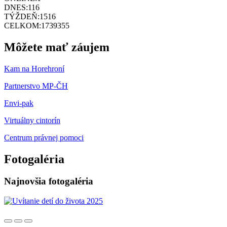
DNES:
116
TÝŽDEŇ:
1516
CELKOM:
1739355
Môžete mať záujem
Kam na Horehroní
Partnerstvo MP-ČH
Envi-pak
Virtuálny cintorín
Centrum právnej pomoci
Fotogaléria
Najnovšia fotogaléria