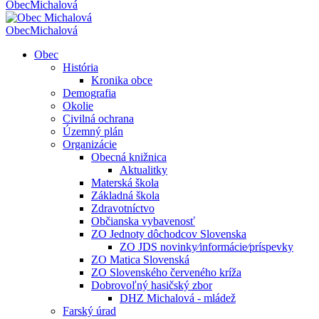
Obec
Michalová
Obec
Michalová
Obec
História
Kronika obce
Demografia
Okolie
Civilná ochrana
Územný plán
Organizácie
Obecná knižnica
Aktualitky
Materská škola
Základná škola
Zdravotníctvo
Občianska vybavenosť
ZO Jednoty dôchodcov Slovenska
ZO JDS novinky⁄informácie⁄príspevky
ZO Matica Slovenská
ZO Slovenského červeného kríža
Dobrovoľný hasičský zbor
DHZ Michalová - mládež
Farský úrad