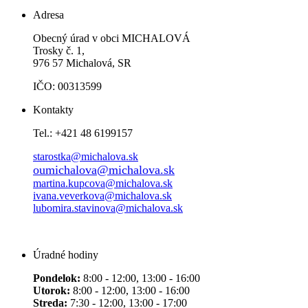
Adresa
Obecný úrad v obci MICHALOVÁ
Trosky č. 1,
976 57 Michalová, SR
IČO: 00313599
Kontakty
Tel.: +421 48 6199157
starostka@michalova.sk
oumichalova@michalova.sk
martina.kupcova@michalova.sk
ivana.veverkova@michalova.sk
lubomira.stavinova@michalova.sk
Úradné hodiny
Pondelok:
8:00 - 12:00, 13:00 - 16:00
Utorok:
8:00 - 12:00, 13:00 - 16:00
Streda:
7:30 - 12:00, 13:00 - 17:00