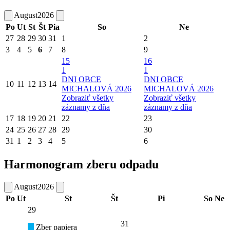
August
2026
Po
Ut
St
Št
Pia
So
Ne
27
28
29
30
31
1
2
3
4
5
6
7
8
9
15
16
1
1
DNI OBCE
DNI OBCE
10
11
12
13
14
MICHALOVÁ 2026
MICHALOVÁ 2026
Zobraziť všetky
Zobraziť všetky
záznamy z dňa
záznamy z dňa
17
18
19
20
21
22
23
24
25
26
27
28
29
30
31
1
2
3
4
5
6
Harmonogram zberu odpadu
August
2026
Po
Ut
St
Št
Pi
So
Ne
29
31
Zber papiera