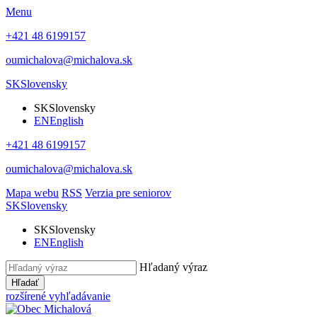
Menu
+421 48 6199157
oumichalova@michalova.sk
SK
Slovensky
SK
Slovensky
EN
English
+421 48 6199157
oumichalova@michalova.sk
Mapa webu
RSS
Verzia pre seniorov
SK
Slovensky
SK
Slovensky
EN
English
Hľadaný výraz
Hľadať
rozšírené vyhľadávanie