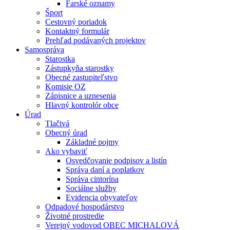
Farské oznamy
Šport
Cestovný poriadok
Kontaktný formulár
Prehľad podávaných projektov
Samospráva
Starostka
Zástupkyňa starostky
Obecné zastupiteľstvo
Komisie OZ
Zápisnice a uznesenia
Hlavný kontrolór obce
Úrad
Tlačivá
Obecný úrad
Základné pojmy
Ako vybaviť
Osvedčovanie podpisov a listín
Správa daní a poplatkov
Správa cintorína
Sociálne služby
Evidencia obyvateľov
Odpadové hospodárstvo
Životné prostredie
Verejný vodovod OBEC MICHALOVÁ