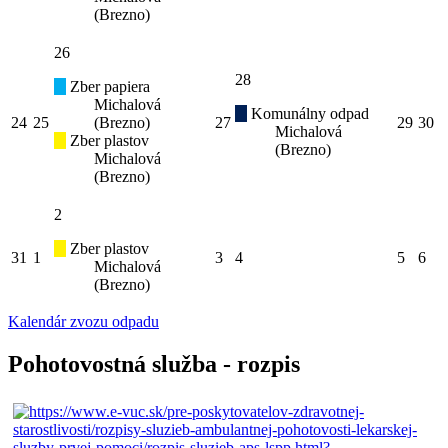
(Brezno)
26
28
Zber papiera
Michalová
Komunálny odpad
24
25
(Brezno)
27
29
30
Michalová
Zber plastov
(Brezno)
Michalová
(Brezno)
2
Zber plastov
31
1
3
4
5
6
Michalová
(Brezno)
Kalendár zvozu odpadu
Pohotovostná služba - rozpis