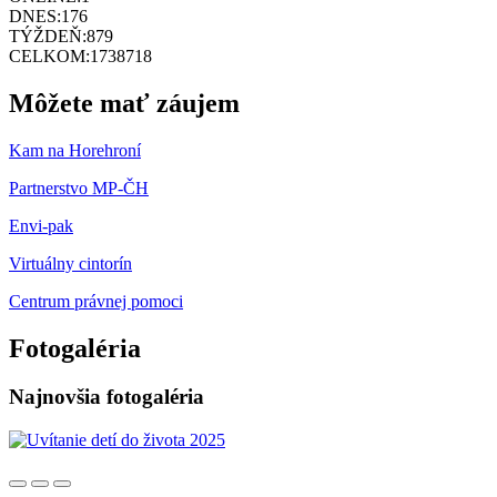
DNES:
176
TÝŽDEŇ:
879
CELKOM:
1738718
Môžete mať záujem
Kam na Horehroní
Partnerstvo MP-ČH
Envi-pak
Virtuálny cintorín
Centrum právnej pomoci
Fotogaléria
Najnovšia fotogaléria