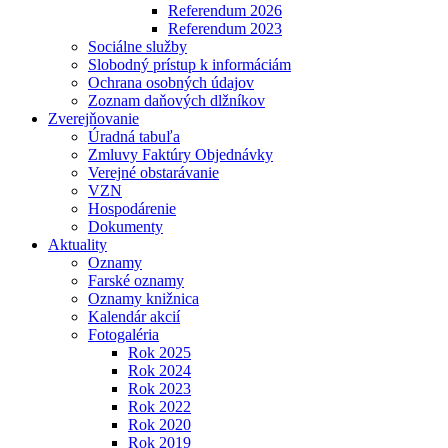
Referendum 2026
Referendum 2023
Sociálne služby
Slobodný prístup k informáciám
Ochrana osobných údajov
Zoznam daňových dlžníkov
Zverejňovanie
Úradná tabuľa
Zmluvy Faktúry Objednávky
Verejné obstarávanie
VZN
Hospodárenie
Dokumenty
Aktuality
Oznamy
Farské oznamy
Oznamy knižnica
Kalendár akcií
Fotogaléria
Rok 2025
Rok 2024
Rok 2023
Rok 2022
Rok 2020
Rok 2019