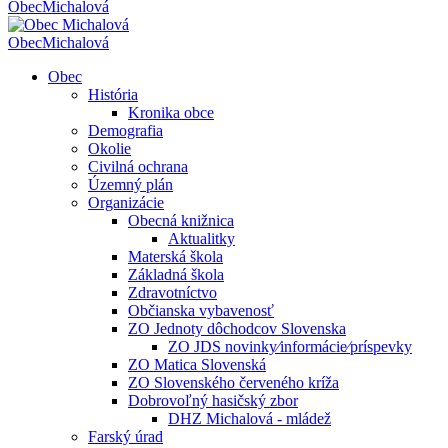
Obec
Michalová
Obec
Michalová
Obec
História
Kronika obce
Demografia
Okolie
Civilná ochrana
Územný plán
Organizácie
Obecná knižnica
Aktualitky
Materská škola
Základná škola
Zdravotníctvo
Občianska vybavenosť
ZO Jednoty dôchodcov Slovenska
ZO JDS novinky⁄informácie⁄príspevky
ZO Matica Slovenská
ZO Slovenského červeného kríža
Dobrovoľný hasičský zbor
DHZ Michalová - mládež
Farský úrad