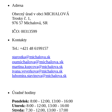
Adresa
Obecný úrad v obci MICHALOVÁ
Trosky č. 1,
976 57 Michalová, SR
IČO: 00313599
Kontakty
Tel.: +421 48 6199157
starostka@michalova.sk
oumichalova@michalova.sk
martina.kupcova@michalova.sk
ivana.veverkova@michalova.sk
lubomira.stavinova@michalova.sk
Úradné hodiny
Pondelok:
8:00 - 12:00, 13:00 - 16:00
Utorok:
8:00 - 12:00, 13:00 - 16:00
Streda:
7:30 - 12:00, 13:00 - 17:00