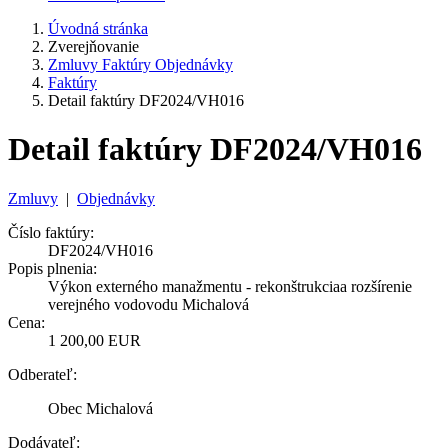
Úvodná stránka
Zverejňovanie
Zmluvy Faktúry Objednávky
Faktúry
Detail faktúry DF2024/VH016
Detail faktúry DF2024/VH016
Zmluvy
|
Objednávky
Číslo faktúry:
DF2024/VH016
Popis plnenia:
Výkon externého manažmentu - rekonštrukciaa rozšírenie
verejného vodovodu Michalová
Cena:
1 200,00 EUR
Odberateľ:
Obec Michalová
Dodávateľ: