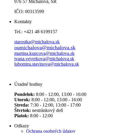
976 57 Michalová, SR
IČO: 00313599
Kontakty
Tel.: +421 48 6199157
starostka@michalova.sk
oumichalova@michalova.sk
martina.kupcova@michalova.sk
ivana.veverkova@michalova.sk
lubomira.stavinova@michalova.sk
Úradné hodiny
Pondelok:
8:00 - 12:00, 13:00 - 16:00
Utorok:
8:00 - 12:00, 13:00 - 16:00
Streda:
7:30 - 12:00, 13:00 - 17:00
Štvrtok:
nestránkový deň
Piatok:
8:00 - 12:00
Odkazy
Ochrana osobných údajov