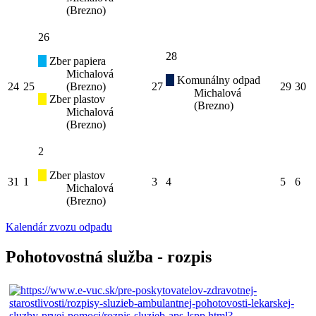
(Brezno)
26
28
Zber papiera
Michalová
Komunálny odpad
24
25
(Brezno)
27
29
30
Michalová
Zber plastov
(Brezno)
Michalová
(Brezno)
2
Zber plastov
31
1
3
4
5
6
Michalová
(Brezno)
Kalendár zvozu odpadu
Pohotovostná služba - rozpis