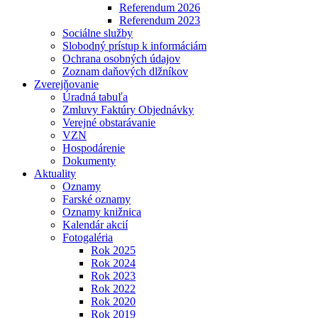
Referendum 2026
Referendum 2023
Sociálne služby
Slobodný prístup k informáciám
Ochrana osobných údajov
Zoznam daňových dlžníkov
Zverejňovanie
Úradná tabuľa
Zmluvy Faktúry Objednávky
Verejné obstarávanie
VZN
Hospodárenie
Dokumenty
Aktuality
Oznamy
Farské oznamy
Oznamy knižnica
Kalendár akcií
Fotogaléria
Rok 2025
Rok 2024
Rok 2023
Rok 2022
Rok 2020
Rok 2019