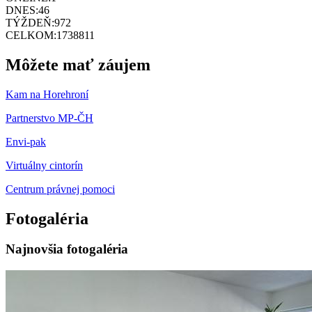
DNES:
46
TÝŽDEŇ:
972
CELKOM:
1738811
Môžete mať záujem
Kam na Horehroní
Partnerstvo MP-ČH
Envi-pak
Virtuálny cintorín
Centrum právnej pomoci
Fotogaléria
Najnovšia fotogaléria