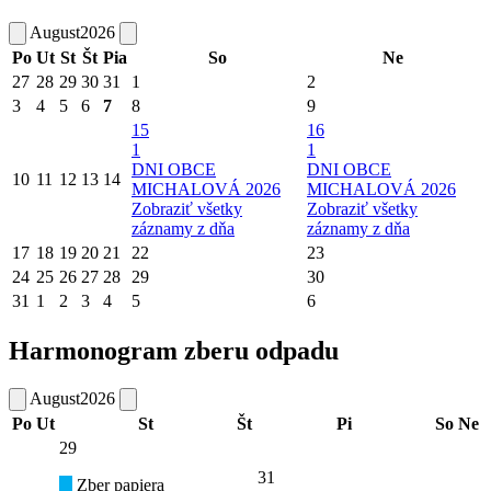
August
2026
Po
Ut
St
Št
Pia
So
Ne
27
28
29
30
31
1
2
3
4
5
6
7
8
9
15
16
1
1
DNI OBCE
DNI OBCE
10
11
12
13
14
MICHALOVÁ 2026
MICHALOVÁ 2026
Zobraziť všetky
Zobraziť všetky
záznamy z dňa
záznamy z dňa
17
18
19
20
21
22
23
24
25
26
27
28
29
30
31
1
2
3
4
5
6
Harmonogram zberu odpadu
August
2026
Po
Ut
St
Št
Pi
So
Ne
29
31
Zber papiera