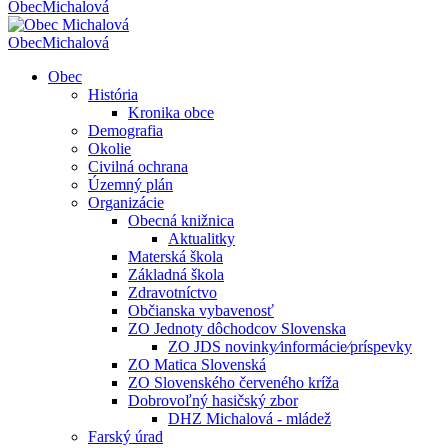
Obec
Michalová
Obec
Michalová
Obec
História
Kronika obce
Demografia
Okolie
Civilná ochrana
Územný plán
Organizácie
Obecná knižnica
Aktualitky
Materská škola
Základná škola
Zdravotníctvo
Občianska vybavenosť
ZO Jednoty dôchodcov Slovenska
ZO JDS novinky⁄informácie⁄príspevky
ZO Matica Slovenská
ZO Slovenského červeného kríža
Dobrovoľný hasičský zbor
DHZ Michalová - mládež
Farský úrad