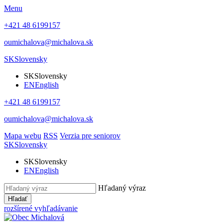
Menu
+421 48 6199157
oumichalova@michalova.sk
SK
Slovensky
SK
Slovensky
EN
English
+421 48 6199157
oumichalova@michalova.sk
Mapa webu
RSS
Verzia pre seniorov
SK
Slovensky
SK
Slovensky
EN
English
Hľadaný výraz
Hľadať
rozšírené vyhľadávanie