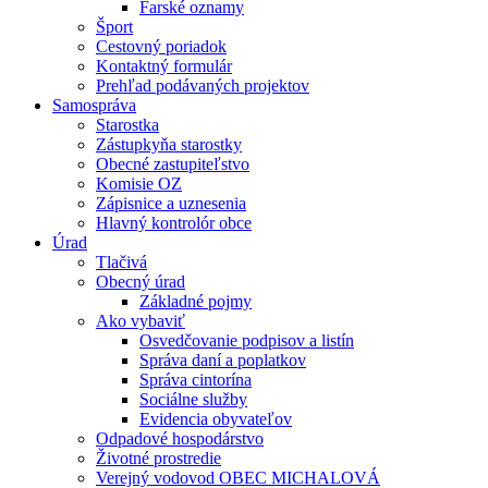
Farské oznamy
Šport
Cestovný poriadok
Kontaktný formulár
Prehľad podávaných projektov
Samospráva
Starostka
Zástupkyňa starostky
Obecné zastupiteľstvo
Komisie OZ
Zápisnice a uznesenia
Hlavný kontrolór obce
Úrad
Tlačivá
Obecný úrad
Základné pojmy
Ako vybaviť
Osvedčovanie podpisov a listín
Správa daní a poplatkov
Správa cintorína
Sociálne služby
Evidencia obyvateľov
Odpadové hospodárstvo
Životné prostredie
Verejný vodovod OBEC MICHALOVÁ