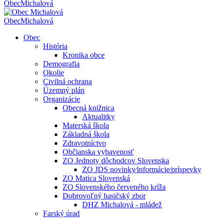
Obec
Michalová
Obec
Michalová
Obec
História
Kronika obce
Demografia
Okolie
Civilná ochrana
Územný plán
Organizácie
Obecná knižnica
Aktualitky
Materská škola
Základná škola
Zdravotníctvo
Občianska vybavenosť
ZO Jednoty dôchodcov Slovenska
ZO JDS novinky⁄informácie⁄príspevky
ZO Matica Slovenská
ZO Slovenského červeného kríža
Dobrovoľný hasičský zbor
DHZ Michalová - mládež
Farský úrad