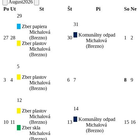
August
2026
Po
Ut
St
Št
Pi
So
Ne
29
31
Zber papiera
Michalová
Komunálny odpad
27
28
(Brezno)
30
1
2
Michalová
Zber plastov
(Brezno)
Michalová
(Brezno)
5
Zber plastov
3
4
6
7
8
9
Michalová
(Brezno)
12
14
Zber plastov
Michalová
Komunálny odpad
10
11
(Brezno)
13
15
16
Michalová
Zber skla
(Brezno)
Michalová
(Brezno)