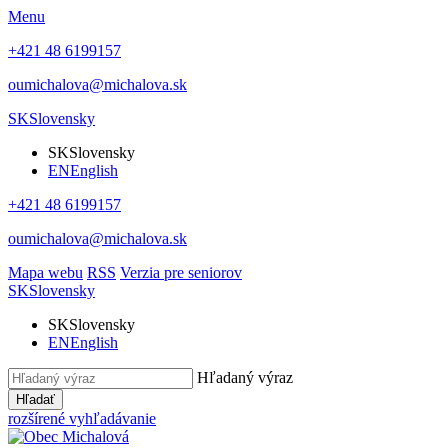
Menu
+421 48 6199157
oumichalova@michalova.sk
SK
Slovensky
SK
Slovensky
EN
English
+421 48 6199157
oumichalova@michalova.sk
Mapa webu
RSS
Verzia pre seniorov
SK
Slovensky
SK
Slovensky
EN
English
Hľadaný výraz
Hľadať
rozšírené vyhľadávanie