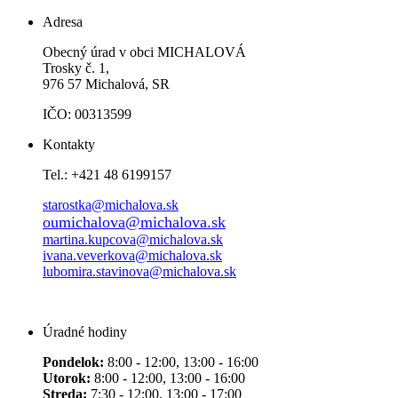
Adresa
Obecný úrad v obci MICHALOVÁ
Trosky č. 1,
976 57 Michalová, SR
IČO: 00313599
Kontakty
Tel.: +421 48 6199157
starostka@michalova.sk
oumichalova@michalova.sk
martina.kupcova@michalova.sk
ivana.veverkova@michalova.sk
lubomira.stavinova@michalova.sk
Úradné hodiny
Pondelok:
8:00 - 12:00, 13:00 - 16:00
Utorok:
8:00 - 12:00, 13:00 - 16:00
Streda:
7:30 - 12:00, 13:00 - 17:00