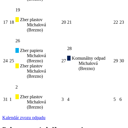
19
Zber plastov
17
18
20
21
22
23
Michalová
(Brezno)
26
28
Zber papiera
Michalová
Komunálny odpad
24
25
(Brezno)
27
29
30
Michalová
Zber plastov
(Brezno)
Michalová
(Brezno)
2
Zber plastov
31
1
3
4
5
6
Michalová
(Brezno)
Kalendár zvozu odpadu