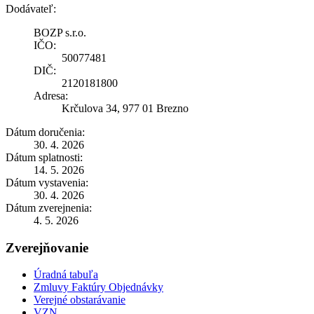
Dodávateľ:
BOZP s.r.o.
IČO:
50077481
DIČ:
2120181800
Adresa:
Krčulova 34, 977 01 Brezno
Dátum doručenia:
30. 4. 2026
Dátum splatnosti:
14. 5. 2026
Dátum vystavenia:
30. 4. 2026
Dátum zverejnenia:
4. 5. 2026
Zverejňovanie
Úradná tabuľa
Zmluvy Faktúry Objednávky
Verejné obstarávanie
VZN