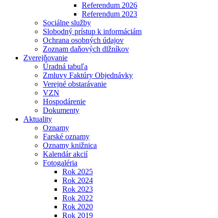
Referendum 2026
Referendum 2023
Sociálne služby
Slobodný prístup k informáciám
Ochrana osobných údajov
Zoznam daňových dlžníkov
Zverejňovanie
Úradná tabuľa
Zmluvy Faktúry Objednávky
Verejné obstarávanie
VZN
Hospodárenie
Dokumenty
Aktuality
Oznamy
Farské oznamy
Oznamy knižnica
Kalendár akcií
Fotogaléria
Rok 2025
Rok 2024
Rok 2023
Rok 2022
Rok 2020
Rok 2019