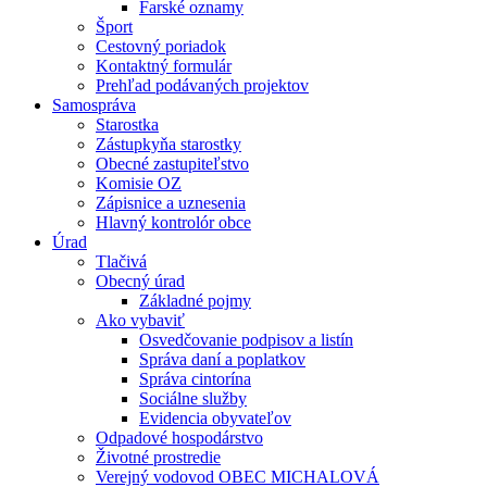
Farské oznamy
Šport
Cestovný poriadok
Kontaktný formulár
Prehľad podávaných projektov
Samospráva
Starostka
Zástupkyňa starostky
Obecné zastupiteľstvo
Komisie OZ
Zápisnice a uznesenia
Hlavný kontrolór obce
Úrad
Tlačivá
Obecný úrad
Základné pojmy
Ako vybaviť
Osvedčovanie podpisov a listín
Správa daní a poplatkov
Správa cintorína
Sociálne služby
Evidencia obyvateľov
Odpadové hospodárstvo
Životné prostredie
Verejný vodovod OBEC MICHALOVÁ