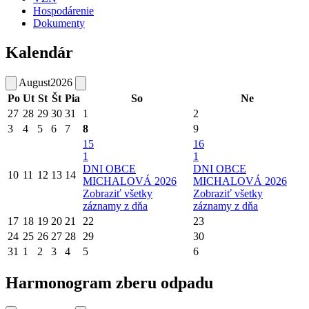
Hospodárenie
Dokumenty
Kalendár
August
2026
Po
Ut
St
Št
Pia
So
Ne
27
28
29
30
31
1
2
3
4
5
6
7
8
9
15
16
1
1
DNI OBCE
DNI OBCE
10
11
12
13
14
MICHALOVÁ 2026
MICHALOVÁ 2026
Zobraziť všetky
Zobraziť všetky
záznamy z dňa
záznamy z dňa
17
18
19
20
21
22
23
24
25
26
27
28
29
30
31
1
2
3
4
5
6
Harmonogram zberu odpadu