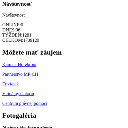
Návštevnosť
Návštevnosť:
ONLINE:
0
DNES:
96
TÝŽDEŇ:
1281
CELKOM:
1739120
Môžete mať záujem
Kam na Horehroní
Partnerstvo MP-ČH
Envi-pak
Virtuálny cintorín
Centrum právnej pomoci
Fotogaléria
Najnovšia fotogaléria