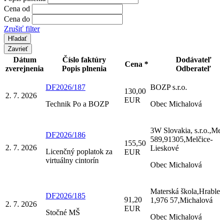
Cena od
Cena do
Zrušiť filter
Zavrieť
Dátum
Číslo faktúry
Dodávateľ
Cena *
zverejnenia
Popis plnenia
Odberateľ
DF2026/187
BOZP s.r.o.
130,00
2. 7. 2026
EUR
Technik Po a BOZP
Obec Michalová
3W Slovakia, s.r.o.,Me
DF2026/186
589,91305,Melčice-
155,50
2. 7. 2026
Lieskové
Licenčný poplatok za
EUR
virtuálny cintorín
Obec Michalová
Materská škola,Hrable
DF2026/185
91,20
1,976 57,Michalová
2. 7. 2026
EUR
Stočné MŠ
Obec Michalová