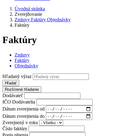
Úvodná stránka
Zverejňovanie
Zmluvy Faktúry Objednávky
Faktúry
Faktúry
Zmluvy
Faktúry
Objednávky
Hľadaný výraz
Hľadať
Rozšírené hľadanie
Dodávateľ
IČO Dodávatelia
Dátum zverejnenia od
Dátum zverejnenia do
Zverejnený v roku
Číslo faktúry
Popis plnenia