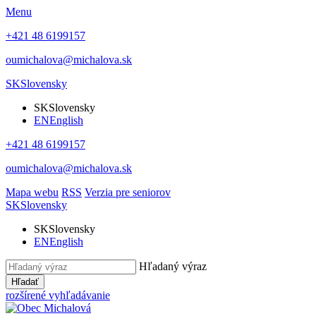
Menu
+421 48 6199157
oumichalova@michalova.sk
SK
Slovensky
SK
Slovensky
EN
English
+421 48 6199157
oumichalova@michalova.sk
Mapa webu
RSS
Verzia pre seniorov
SK
Slovensky
SK
Slovensky
EN
English
Hľadaný výraz
Hľadať
rozšírené vyhľadávanie