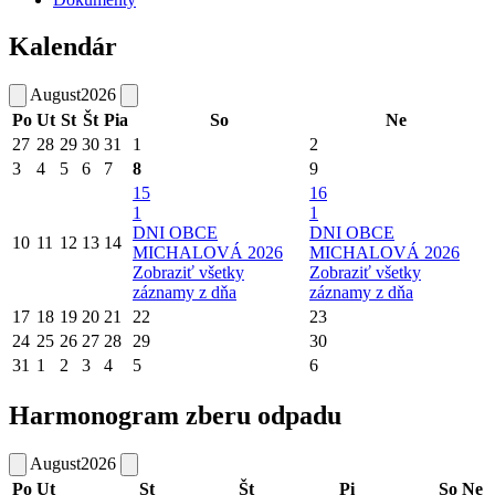
Kalendár
August
2026
Po
Ut
St
Št
Pia
So
Ne
27
28
29
30
31
1
2
3
4
5
6
7
8
9
15
16
1
1
DNI OBCE
DNI OBCE
10
11
12
13
14
MICHALOVÁ 2026
MICHALOVÁ 2026
Zobraziť všetky
Zobraziť všetky
záznamy z dňa
záznamy z dňa
17
18
19
20
21
22
23
24
25
26
27
28
29
30
31
1
2
3
4
5
6
Harmonogram zberu odpadu
August
2026
Po
Ut
St
Št
Pi
So
Ne