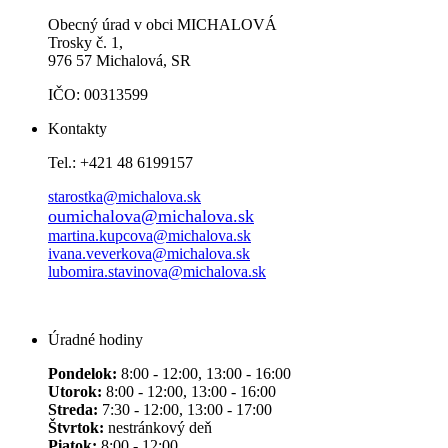
Obecný úrad v obci MICHALOVÁ
Trosky č. 1,
976 57 Michalová, SR
IČO: 00313599
Kontakty
Tel.: +421 48 6199157
starostka@michalova.sk
oumichalova@michalova.sk
martina.kupcova@michalova.sk
ivana.veverkova@michalova.sk
lubomira.stavinova@michalova.sk
Úradné hodiny
Pondelok:
8:00 - 12:00, 13:00 - 16:00
Utorok:
8:00 - 12:00, 13:00 - 16:00
Streda:
7:30 - 12:00, 13:00 - 17:00
Štvrtok:
nestránkový deň
Piatok:
8:00 - 12:00