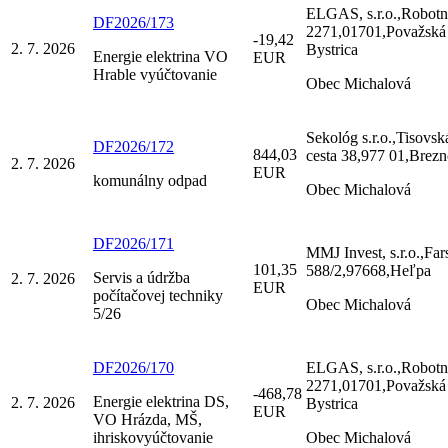
ELGAS, s.r.o.,Robotn
DF2026/173
2271,01701,Považská
-19,42
2. 7. 2026
Bystrica
Energie elektrina VO
EUR
Hrable vyúčtovanie
Obec Michalová
Sekológ s.r.o.,Tisovsk
DF2026/172
844,03
cesta 38,977 01,Brez
2. 7. 2026
EUR
komunálny odpad
Obec Michalová
DF2026/171
MMJ Invest, s.r.o.,Far
101,35
588/2,97668,Heľpa
Servis a údržba
2. 7. 2026
EUR
počítačovej techniky
Obec Michalová
5/26
DF2026/170
ELGAS, s.r.o.,Robotn
2271,01701,Považská
-468,78
Energie elektrina DS,
2. 7. 2026
Bystrica
EUR
VO Hrázda, MŠ,
ihriskovyúčtovanie
Obec Michalová