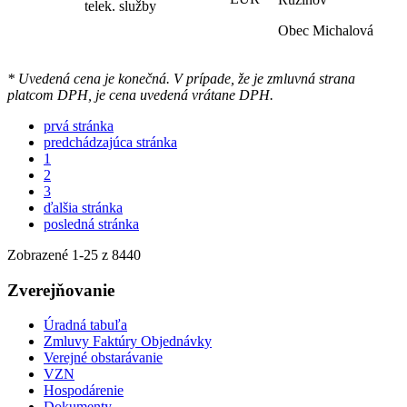
telek. služby
Obec Michalová
* Uvedená cena je konečná. V prípade, že je zmluvná strana
platcom DPH, je cena uvedená vrátane DPH.
prvá stránka
predchádzajúca stránka
1
2
3
ďalšia stránka
posledná stránka
Zobrazené
1
-
25
z 8440
Zverejňovanie
Úradná tabuľa
Zmluvy Faktúry Objednávky
Verejné obstarávanie
VZN
Hospodárenie
Dokumenty