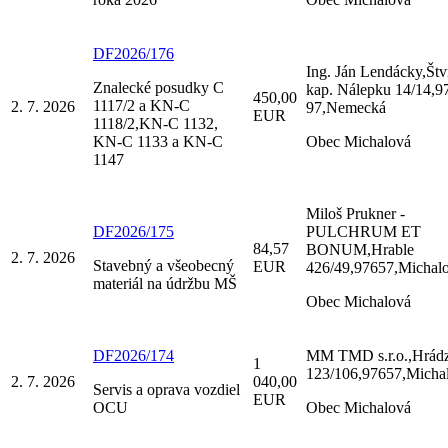
DF2026/176
Ing. Ján Lendácky,Štv
Znalecké posudky C
kap. Nálepku 14/14,9
450,00
1117/2 a KN-C
2. 7. 2026
97,Nemecká
EUR
1118/2,KN-C 1132,
KN-C 1133 a KN-C
Obec Michalová
1147
Miloš Prukner -
DF2026/175
PULCHRUM ET
84,57
BONUM,Hrable
2. 7. 2026
Stavebný a všeobecný
EUR
426/49,97657,Michal
materiál na údržbu MŠ
Obec Michalová
DF2026/174
MM TMD s.r.o.,Hrád
1
123/106,97657,Micha
2. 7. 2026
040,00
Servis a oprava vozdiel
EUR
OCU
Obec Michalová