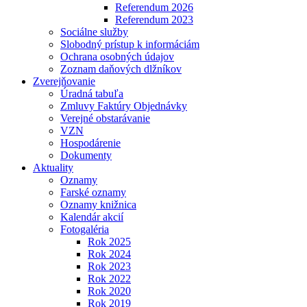
Referendum 2026
Referendum 2023
Sociálne služby
Slobodný prístup k informáciám
Ochrana osobných údajov
Zoznam daňových dlžníkov
Zverejňovanie
Úradná tabuľa
Zmluvy Faktúry Objednávky
Verejné obstarávanie
VZN
Hospodárenie
Dokumenty
Aktuality
Oznamy
Farské oznamy
Oznamy knižnica
Kalendár akcií
Fotogaléria
Rok 2025
Rok 2024
Rok 2023
Rok 2022
Rok 2020
Rok 2019