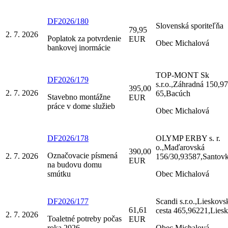
DF2026/180
Slovenská sporiteľňa
79,95
2. 7. 2026
Poplatok za potvrdenie
EUR
Obec Michalová
bankovej inormácie
TOP-MONT Sk
DF2026/179
s.r.o.,Záhradná 150,9
395,00
2. 7. 2026
65,Bacúch
Stavebno montážne
EUR
práce v dome služieb
Obec Michalová
DF2026/178
OLYMP ERBY s. r.
o.,Maďarovská
390,00
Označovacie písmená
2. 7. 2026
156/30,93587,Santov
EUR
na budovu domu
smútku
Obec Michalová
DF2026/177
Scandi s.r.o.,Lieskovs
61,61
cesta 465,96221,Lies
2. 7. 2026
Toaletné potreby počas
EUR
roka 2026
Obec Michalová