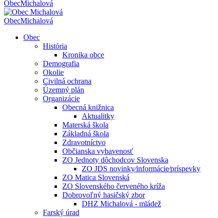
Obec
Michalová
Obec
Michalová
Obec
História
Kronika obce
Demografia
Okolie
Civilná ochrana
Územný plán
Organizácie
Obecná knižnica
Aktualitky
Materská škola
Základná škola
Zdravotníctvo
Občianska vybavenosť
ZO Jednoty dôchodcov Slovenska
ZO JDS novinky⁄informácie⁄príspevky
ZO Matica Slovenská
ZO Slovenského červeného kríža
Dobrovoľný hasičský zbor
DHZ Michalová - mládež
Farský úrad