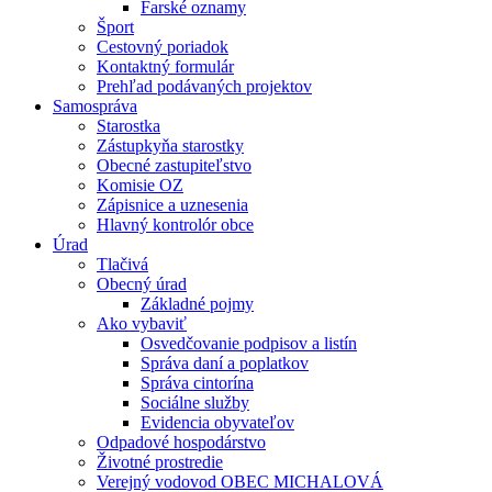
Farské oznamy
Šport
Cestovný poriadok
Kontaktný formulár
Prehľad podávaných projektov
Samospráva
Starostka
Zástupkyňa starostky
Obecné zastupiteľstvo
Komisie OZ
Zápisnice a uznesenia
Hlavný kontrolór obce
Úrad
Tlačivá
Obecný úrad
Základné pojmy
Ako vybaviť
Osvedčovanie podpisov a listín
Správa daní a poplatkov
Správa cintorína
Sociálne služby
Evidencia obyvateľov
Odpadové hospodárstvo
Životné prostredie
Verejný vodovod OBEC MICHALOVÁ