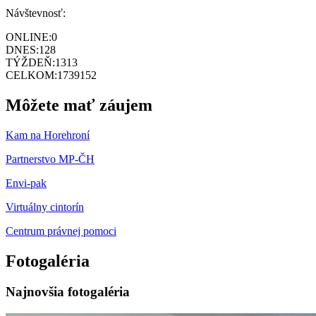
Návštevnosť:
ONLINE:
0
DNES:
128
TÝŽDEŇ:
1313
CELKOM:
1739152
Môžete mať záujem
Kam na Horehroní
Partnerstvo MP-ČH
Envi-pak
Virtuálny cintorín
Centrum právnej pomoci
Fotogaléria
Najnovšia fotogaléria