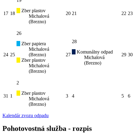
19
Zber plastov
17
18
20
21
22
23
Michalová
(Brezno)
26
28
Zber papiera
Michalová
Komunálny odpad
24
25
(Brezno)
27
29
30
Michalová
Zber plastov
(Brezno)
Michalová
(Brezno)
2
Zber plastov
31
1
3
4
5
6
Michalová
(Brezno)
Kalendár zvozu odpadu
Pohotovostná služba - rozpis