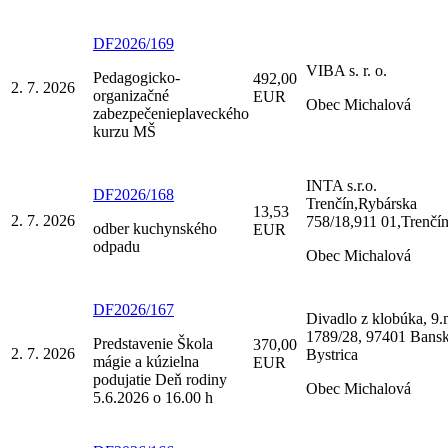
DF2026/169
VIBA s. r. o.
Pedagogicko-
492,00
2. 7. 2026
organizačné
EUR
Obec Michalová
zabezpečenieplaveckého
kurzu MŠ
INTA s.r.o.
DF2026/168
Trenčín,Rybárska
13,53
2. 7. 2026
758/18,911 01,Trenčí
odber kuchynského
EUR
odpadu
Obec Michalová
DF2026/167
Divadlo z klobúka, 9.
1789/28, 97401 Bans
Predstavenie Škola
370,00
2. 7. 2026
Bystrica
mágie a kúzielna
EUR
podujatie Deň rodiny
Obec Michalová
5.6.2026 o 16.00 h