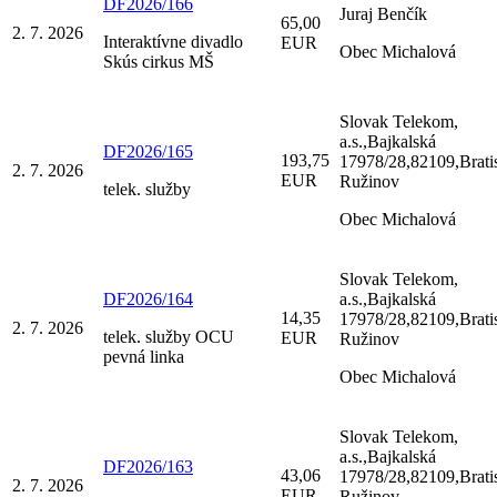
DF2026/166
Juraj Benčík
65,00
2. 7. 2026
Interaktívne divadlo
EUR
Obec Michalová
Skús cirkus MŠ
Slovak Telekom,
a.s.,Bajkalská
DF2026/165
193,75
17978/28,82109,Brati
2. 7. 2026
EUR
Ružinov
telek. služby
Obec Michalová
Slovak Telekom,
DF2026/164
a.s.,Bajkalská
14,35
17978/28,82109,Brati
2. 7. 2026
telek. služby OCU
EUR
Ružinov
pevná linka
Obec Michalová
Slovak Telekom,
a.s.,Bajkalská
DF2026/163
43,06
17978/28,82109,Brati
2. 7. 2026
EUR
Ružinov