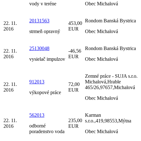
vody v teréne
Obec Michalová
20131563
Rondom Banská Bystrica
22. 11.
453,00
2016
EUR
strmeň opravný
Obec Michalová
25130048
Rondom Banská Bystrica
22. 11.
-46,56
2016
EUR
vysielač impulzov
Obec Michalová
Zemné práce - SUJA s.r.o.
912013
Michalová,Hrable
22. 11.
72,00
465/26,97657,Michalová
2016
EUR
výkopové práce
Obec Michalová
562013
Karman
22. 11.
235,00
s.r.o.,419,98553,Mýtna
odborné
2016
EUR
poradenstvo voda
Obec Michalová