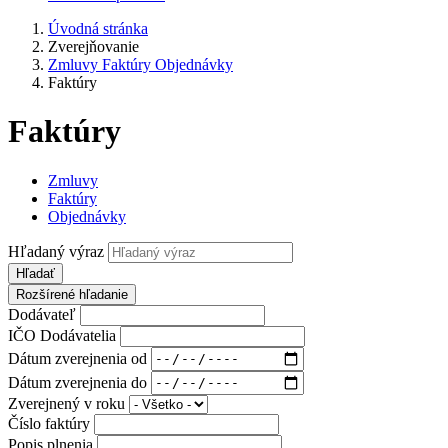
Úvodná stránka
Zverejňovanie
Zmluvy Faktúry Objednávky
Faktúry
Faktúry
Zmluvy
Faktúry
Objednávky
Hľadaný výraz
Hľadať
Rozšírené hľadanie
Dodávateľ
IČO Dodávatelia
Dátum zverejnenia od
Dátum zverejnenia do
Zverejnený v roku
Číslo faktúry
Popis plnenia