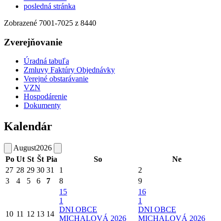
posledná stránka
Zobrazené
7001
-
7025
z 8440
Zverejňovanie
Úradná tabuľa
Zmluvy Faktúry Objednávky
Verejné obstarávanie
VZN
Hospodárenie
Dokumenty
Kalendár
August
2026
Po
Ut
St
Št
Pia
So
Ne
27
28
29
30
31
1
2
3
4
5
6
7
8
9
15
16
1
1
DNI OBCE
DNI OBCE
10
11
12
13
14
MICHALOVÁ 2026
MICHALOVÁ 2026