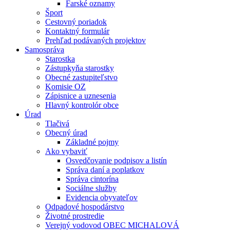
Farské oznamy
Šport
Cestovný poriadok
Kontaktný formulár
Prehľad podávaných projektov
Samospráva
Starostka
Zástupkyňa starostky
Obecné zastupiteľstvo
Komisie OZ
Zápisnice a uznesenia
Hlavný kontrolór obce
Úrad
Tlačivá
Obecný úrad
Základné pojmy
Ako vybaviť
Osvedčovanie podpisov a listín
Správa daní a poplatkov
Správa cintorína
Sociálne služby
Evidencia obyvateľov
Odpadové hospodárstvo
Životné prostredie
Verejný vodovod OBEC MICHALOVÁ