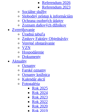
Referendum 2026
Referendum 2023
Sociálne služby
Slobodný prístup k informáciám
Ochrana osobných údajov
Zoznam daňových dlžníkov
Zverejňovanie
Úradná tabuľa
Zmluvy Faktúry Objednávky
Verejné obstarávanie
VZN
Hospodárenie
Dokumenty
Aktuality
Oznamy
Farské oznamy
Oznamy knižnica
Kalendár akcií
Fotogaléria
Rok 2025
Rok 2024
Rok 2023
Rok 2022
Rok 2020
Rok 2019