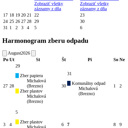
Zobraziť všetky
Zobraziť všetky
záznamy z dňa
záznamy z dňa
17
18
19
20
21
22
23
24
25
26
27
28
29
30
31
1
2
3
4
5
6
Harmonogram zberu odpadu
August
2026
Po
Ut
St
Št
Pi
So
Ne
29
31
Zber papiera
Michalová
Komunálny odpad
27
28
(Brezno)
30
1
2
Michalová
Zber plastov
(Brezno)
Michalová
(Brezno)
5
Zber plastov
3
4
6
7
8
9
Michalová