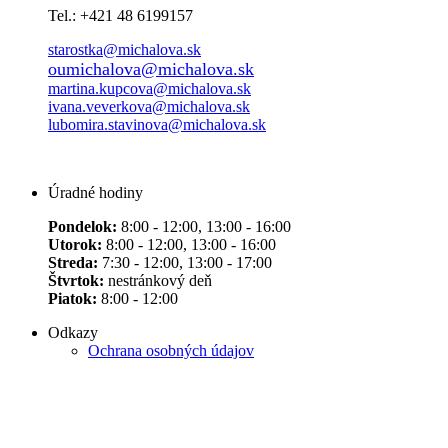
Tel.: +421 48 6199157
starostka@michalova.sk
oumichalova@michalova.sk
martina.kupcova@michalova.sk
ivana.veverkova@michalova.sk
lubomira.stavinova@michalova.sk
Úradné hodiny
Pondelok:
8:00 - 12:00, 13:00 - 16:00
Utorok:
8:00 - 12:00, 13:00 - 16:00
Streda:
7:30 - 12:00, 13:00 - 17:00
Štvrtok:
nestránkový deň
Piatok:
8:00 - 12:00
Odkazy
Ochrana osobných údajov