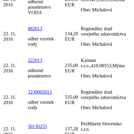
odborné
2016
EUR
poradenstvo
Obec Michalová
VODA
882013
Regionálny úrad
22. 11.
134,20
verejného zdravotníctva
odber vzoriek
2016
EUR
vody
Obec Michalová
222013
Karman
22. 11.
235,00
s.r.o.,419,98553,Mýtna
odborné
2016
EUR
poradenstvo
Obec Michalová
3230002013
Regionálny úrad
22. 11.
535,00
verejného zdravotníctva
odber vzoriek
2016
EUR
vody
Obec Michalová
ProMinent Slovensko
50130255
22. 11.
137,28
s.r.o.