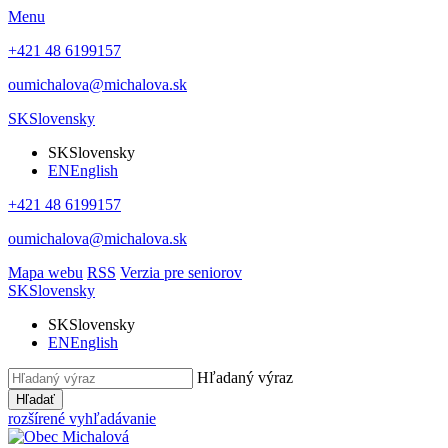
Menu
+421 48 6199157
oumichalova@michalova.sk
SK
Slovensky
SK
Slovensky
EN
English
+421 48 6199157
oumichalova@michalova.sk
Mapa webu
RSS
Verzia pre seniorov
SK
Slovensky
SK
Slovensky
EN
English
Hľadaný výraz
Hľadať
rozšírené vyhľadávanie