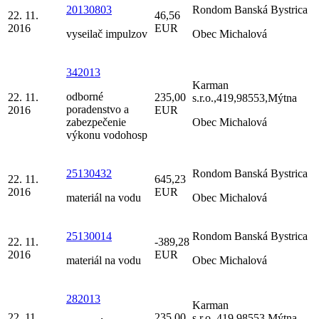
20130803
Rondom Banská Bystrica
22. 11.
46,56
2016
EUR
vyseilač impulzov
Obec Michalová
342013
Karman
odborné
22. 11.
235,00
s.r.o.,419,98553,Mýtna
poradenstvo a
2016
EUR
zabezpečenie
Obec Michalová
výkonu vodohosp
25130432
Rondom Banská Bystrica
22. 11.
645,23
2016
EUR
materiál na vodu
Obec Michalová
25130014
Rondom Banská Bystrica
22. 11.
-389,28
2016
EUR
materiál na vodu
Obec Michalová
282013
Karman
22. 11.
235,00
s.r.o.,419,98553,Mýtna