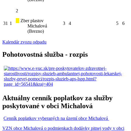
2
Zber plastov
31
1
3
4
5
6
Michalová
(Brezno)
Kalendár zvozu odpadu
Pohotovostná služba - rozpis
Aktuálny cenník poplatkov za služby
poskytované v obci Michalová
Cenník poplatkov vyberaných na území obce Michalová
VZN obce Michalová o podmienkach dodávky pitnej vody v obci