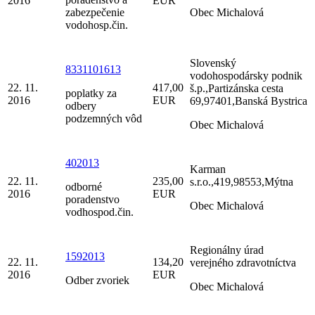
2016
EUR
zabezpečenie
Obec Michalová
vodohosp.čin.
Slovenský
8331101613
vodohospodársky podnik
22. 11.
417,00
š.p.,Partizánska cesta
poplatky za
2016
EUR
69,97401,Banská Bystrica
odbery
podzemných vôd
Obec Michalová
402013
Karman
22. 11.
235,00
s.r.o.,419,98553,Mýtna
odborné
2016
EUR
poradenstvo
Obec Michalová
vodhospod.čin.
Regionálny úrad
1592013
22. 11.
134,20
verejného zdravotníctva
2016
EUR
Odber zvoriek
Obec Michalová