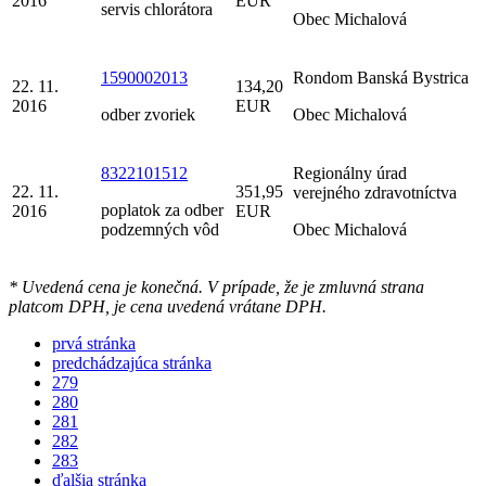
2016
EUR
servis chlorátora
Obec Michalová
1590002013
Rondom Banská Bystrica
22. 11.
134,20
2016
EUR
odber zvoriek
Obec Michalová
8322101512
Regionálny úrad
22. 11.
351,95
verejného zdravotníctva
poplatok za odber
2016
EUR
podzemných vôd
Obec Michalová
* Uvedená cena je konečná. V prípade, že je zmluvná strana
platcom DPH, je cena uvedená vrátane DPH.
prvá stránka
predchádzajúca stránka
279
280
281
282
283
ďalšia stránka