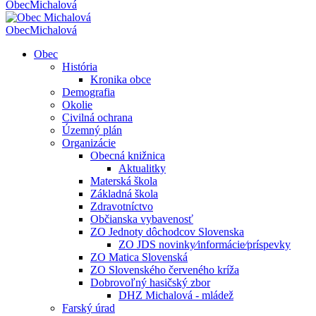
Obec
Michalová
Obec
Michalová
Obec
História
Kronika obce
Demografia
Okolie
Civilná ochrana
Územný plán
Organizácie
Obecná knižnica
Aktualitky
Materská škola
Základná škola
Zdravotníctvo
Občianska vybavenosť
ZO Jednoty dôchodcov Slovenska
ZO JDS novinky⁄informácie⁄príspevky
ZO Matica Slovenská
ZO Slovenského červeného kríža
Dobrovoľný hasičský zbor
DHZ Michalová - mládež
Farský úrad