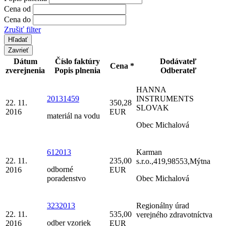
Cena od
Cena do
Zrušiť filter
Zavrieť
Dátum
Číslo faktúry
Dodávateľ
Cena *
zverejnenia
Popis plnenia
Odberateľ
HANNA
20131459
INSTRUMENTS
22. 11.
350,28
SLOVAK
2016
EUR
materiál na vodu
Obec Michalová
612013
Karman
22. 11.
235,00
s.r.o.,419,98553,Mýtna
odborné
2016
EUR
poradenstvo
Obec Michalová
3232013
Regionálny úrad
22. 11.
535,00
verejného zdravotníctva
odber vzoriek
2016
EUR