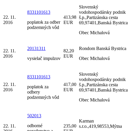
Slovenský
8331101613
vodohospodársky podnik
22. 11.
413,98
š.p.,Partizánska cesta
poplatok za odber
2016
EUR
69,97401,Banská Bystrica
podzemných vôd
Obec Michalová
20131311
Rondom Banská Bystrica
22. 11.
82,20
2016
EUR
vysielač impulzov
Obec Michalová
Slovenský
8331101613
vodohospodársky podnik
22. 11.
417,00
š.p.,Partizánska cesta
poplatok za
2016
EUR
69,97401,Banská Bystrica
odbery
podzemných vôd
Obec Michalová
502013
Karman
odborné
22. 11.
235,00
s.r.o.,419,98553,Mýtna
poradenstvo a