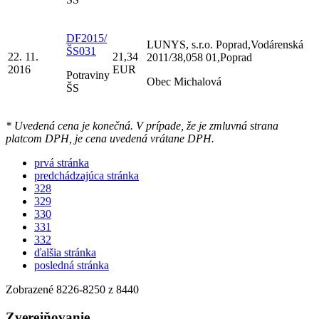
DF2015/
LUNYS, s.r.o. Poprad,Vodárenská
ŠS031
22. 11.
21,34
2011/38,058 01,Poprad
2016
EUR
Potraviny
Obec Michalová
ŠS
* Uvedená cena je konečná. V prípade, že je zmluvná strana
platcom DPH, je cena uvedená vrátane DPH.
prvá stránka
predchádzajúca stránka
328
329
330
331
332
ďalšia stránka
posledná stránka
Zobrazené
8226
-
8250
z 8440
Zverejňovanie