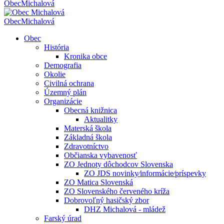
Obec
Michalová
Obec
Michalová
Obec
História
Kronika obce
Demografia
Okolie
Civilná ochrana
Územný plán
Organizácie
Obecná knižnica
Aktualitky
Materská škola
Základná škola
Zdravotníctvo
Občianska vybavenosť
ZO Jednoty dôchodcov Slovenska
ZO JDS novinky⁄informácie⁄príspevky
ZO Matica Slovenská
ZO Slovenského červeného kríža
Dobrovoľný hasičský zbor
DHZ Michalová - mládež
Farský úrad