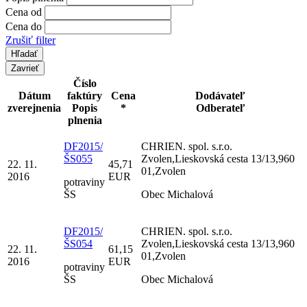
Cena od
Cena do
Zrušiť filter
Zavrieť
Číslo
Dátum
faktúry
Cena
Dodávateľ
zverejnenia
Popis
*
Odberateľ
plnenia
DF2015/
CHRIEN. spol. s.r.o.
ŠS055
Zvolen,Lieskovská cesta 13/13,960
22. 11.
45,71
01,Zvolen
2016
EUR
potraviny
ŠS
Obec Michalová
DF2015/
CHRIEN. spol. s.r.o.
ŠS054
Zvolen,Lieskovská cesta 13/13,960
22. 11.
61,15
01,Zvolen
2016
EUR
potraviny
ŠS
Obec Michalová