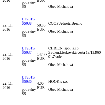
2016
EUR
potraviny
ŠS
Obec Michalová
DF2015/
ŠS038
COOP Jednota Brezno
22. 11.
58,85
2016
EUR
potraviny
Obec Michalová
ŠS
DF2015/
CHRIEN. spol. s.r.o.
ŠS037
Zvolen,Lieskovská cesta 13/13,960
22. 11.
147,77
01,Zvolen
2016
EUR
potraviny
ŠS
Obec Michalová
DF2015/
ŠS036
HOOK s-r.o.
22. 11.
4,00
2016
EUR
potraviny
Obec Michalová
ŠS