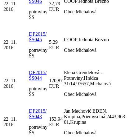
ŠS046
COOP Jednota Brezno
22. 11.
32,79
2016
EUR
potraviny
Obec Michalová
ŠS
DF2015/
ŠS045
COOP Jednota Brezno
22. 11.
5,29
2016
EUR
potraviny
Obec Michalová
ŠS
DF2015/
Elena Grendelová -
ŠS044
Potraviny,Hrádza
22. 11.
120,87
31/14,97657,Michalová
2016
EUR
potraviny
ŠS
Obec Michalová
DF2015/
Ján Machovič EDEN,
ŠS043
Krupina,Priemyselná 2443,963
22. 11.
153,94
01,Krupina
2016
EUR
potraviny
ŠS
Obec Michalová