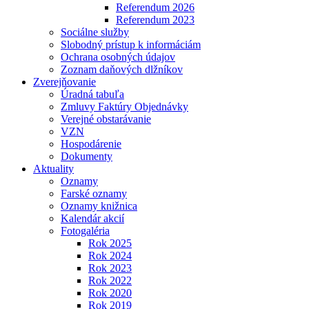
Referendum 2026
Referendum 2023
Sociálne služby
Slobodný prístup k informáciám
Ochrana osobných údajov
Zoznam daňových dlžníkov
Zverejňovanie
Úradná tabuľa
Zmluvy Faktúry Objednávky
Verejné obstarávanie
VZN
Hospodárenie
Dokumenty
Aktuality
Oznamy
Farské oznamy
Oznamy knižnica
Kalendár akcií
Fotogaléria
Rok 2025
Rok 2024
Rok 2023
Rok 2022
Rok 2020
Rok 2019