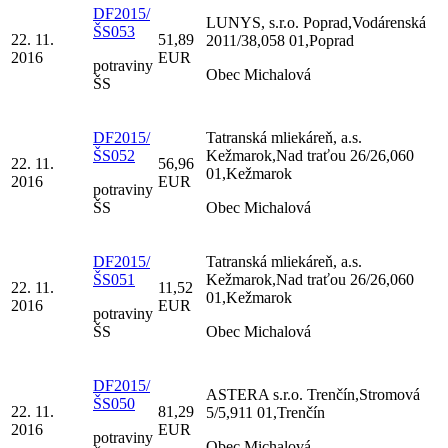
DF2015/
LUNYS, s.r.o. Poprad,Vodárenská
ŠS053
22. 11.
51,89
2011/38,058 01,Poprad
2016
EUR
potraviny
Obec Michalová
ŠS
DF2015/
Tatranská mliekáreň, a.s.
ŠS052
Kežmarok,Nad traťou 26/26,060
22. 11.
56,96
01,Kežmarok
2016
EUR
potraviny
ŠS
Obec Michalová
DF2015/
Tatranská mliekáreň, a.s.
ŠS051
Kežmarok,Nad traťou 26/26,060
22. 11.
11,52
01,Kežmarok
2016
EUR
potraviny
ŠS
Obec Michalová
DF2015/
ASTERA s.r.o. Trenčín,Stromová
ŠS050
22. 11.
81,29
5/5,911 01,Trenčín
2016
EUR
potraviny
Obec Michalová