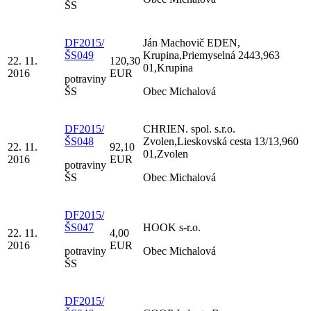
ŠS
DF2015/
Ján Machovič EDEN,
ŠS049
Krupina,Priemyselná 2443,963
22. 11.
120,30
01,Krupina
2016
EUR
potraviny
ŠS
Obec Michalová
DF2015/
CHRIEN. spol. s.r.o.
ŠS048
Zvolen,Lieskovská cesta 13/13,960
22. 11.
92,10
01,Zvolen
2016
EUR
potraviny
ŠS
Obec Michalová
DF2015/
ŠS047
HOOK s-r.o.
22. 11.
4,00
2016
EUR
potraviny
Obec Michalová
ŠS
DF2015/