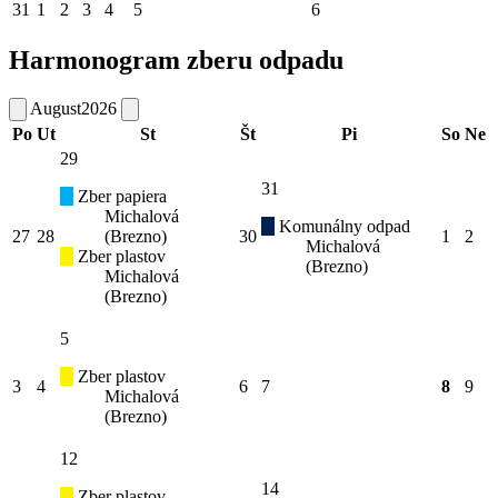
31
1
2
3
4
5
6
Harmonogram zberu odpadu
August
2026
Po
Ut
St
Št
Pi
So
Ne
29
31
Zber papiera
Michalová
Komunálny odpad
27
28
(Brezno)
30
1
2
Michalová
Zber plastov
(Brezno)
Michalová
(Brezno)
5
Zber plastov
3
4
6
7
8
9
Michalová
(Brezno)
12
14
Zber plastov