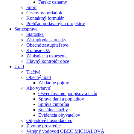
Farské oznamy
Šport
Cestovný poriadok
Kontaktný formulár
Prehľad podávaných projektov
Samospráva
Starostka
Zástupkyňa starostky
Obecné zastupiteľstvo
Komisie OZ
Zápisnice a uznesenia
Hlavný kontrolór obce
Úrad
Tlačivá
Obecný úrad
Základné pojmy
Ako vybaviť
Osvedčovanie podpisov a listín
Správa daní a poplatkov
Správa cintorína
Sociálne služby
Evidencia obyvateľov
Odpadové hospodárstvo
Životné prostredie
Verejný vodovod OBEC MICHALOVÁ