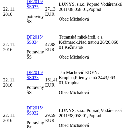
DF2015/
LUNYS, s.r.o. Poprad,Vodárenská
ŠS035
22. 11.
27,13
2011/38,058 01,Poprad
2016
EUR
potraviny
Obec Michalová
ŠS
DF2015/
Tatranská mliekáreň, a.s.
ŠS034
Kežmarok,Nad traťou 26/26,060
22. 11.
47,98
01,Kežmarok
2016
EUR
Potraviny
ŠS
Obec Michalová
DF2015/
Ján Machovič EDEN,
ŠS033
Krupina,Priemyselná 2443,963
22. 11.
161,41
01,Krupina
2016
EUR
Potraviny
ŠS
Obec Michalová
DF2015/
LUNYS, s.r.o. Poprad,Vodárenská
ŠS032
22. 11.
29,59
2011/38,058 01,Poprad
2016
EUR
Potraviny
Obec Michalová
ŠS