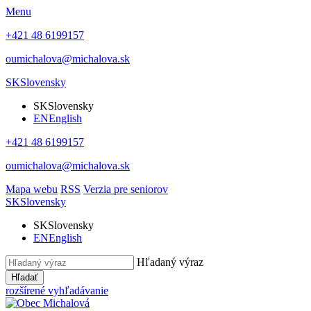
Menu
+421 48 6199157
oumichalova@michalova.sk
SK
Slovensky
SK
Slovensky
EN
English
+421 48 6199157
oumichalova@michalova.sk
Mapa webu
RSS
Verzia pre seniorov
SK
Slovensky
SK
Slovensky
EN
English
Hľadaný výraz
Hľadať
rozšírené vyhľadávanie