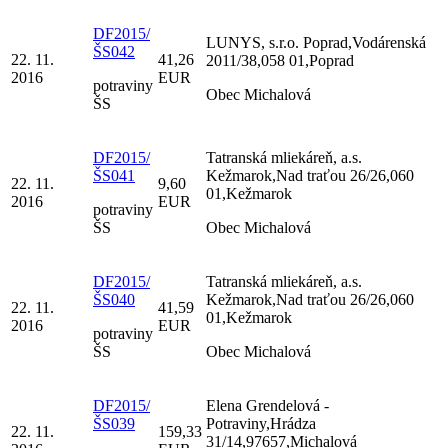
DF2015/
LUNYS, s.r.o. Poprad,Vodárenská
ŠS042
22. 11.
41,26
2011/38,058 01,Poprad
2016
EUR
potraviny
Obec Michalová
ŠS
DF2015/
Tatranská mliekáreň, a.s.
ŠS041
Kežmarok,Nad traťou 26/26,060
22. 11.
9,60
01,Kežmarok
2016
EUR
potraviny
ŠS
Obec Michalová
DF2015/
Tatranská mliekáreň, a.s.
ŠS040
Kežmarok,Nad traťou 26/26,060
22. 11.
41,59
01,Kežmarok
2016
EUR
potraviny
ŠS
Obec Michalová
DF2015/
Elena Grendelová -
ŠS039
Potraviny,Hrádza
22. 11.
159,33
31/14,97657,Michalová