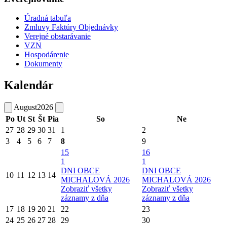
Úradná tabuľa
Zmluvy Faktúry Objednávky
Verejné obstarávanie
VZN
Hospodárenie
Dokumenty
Kalendár
August
2026
Po
Ut
St
Št
Pia
So
Ne
27
28
29
30
31
1
2
3
4
5
6
7
8
9
15
16
1
1
DNI OBCE
DNI OBCE
10
11
12
13
14
MICHALOVÁ 2026
MICHALOVÁ 2026
Zobraziť všetky
Zobraziť všetky
záznamy z dňa
záznamy z dňa
17
18
19
20
21
22
23
24
25
26
27
28
29
30