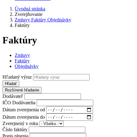
Úvodná stránka
Zverejňovanie
Zmluvy Faktúry Objednávky
Faktúry
Faktúry
Zmluvy
Faktúry
Objednávky
Hľadaný výraz
Hľadať
Rozšírené hľadanie
Dodávateľ
IČO Dodávatelia
Dátum zverejnenia od
Dátum zverejnenia do
Zverejnený v roku
Číslo faktúry
Popis plnenia