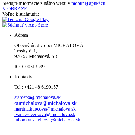
Sledujte informácie z nášho webu v
mobilnej aplikácii -
V OBRAZE.
Voľne k stiahnutiu:
Adresa
Obecný úrad v obci MICHALOVÁ
Trosky č. 1,
976 57 Michalová, SR
IČO: 00313599
Kontakty
Tel.: +421 48 6199157
starostka@michalova.sk
oumichalova@michalova.sk
martina.kupcova@michalova.sk
ivana.veverkova@michalova.sk
lubomira.stavinova@michalova.sk