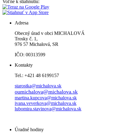
Voľne k stiahnutiu:
Adresa
Obecný úrad v obci MICHALOVÁ
Trosky č. 1,
976 57 Michalová, SR
IČO: 00313599
Kontakty
Tel.: +421 48 6199157
starostka@michalova.sk
oumichalova@michalova.sk
martina.kupcova@michalova.sk
ivana.veverkova@michalova.sk
lubomira.stavinova@michalova.sk
Úradné hodiny