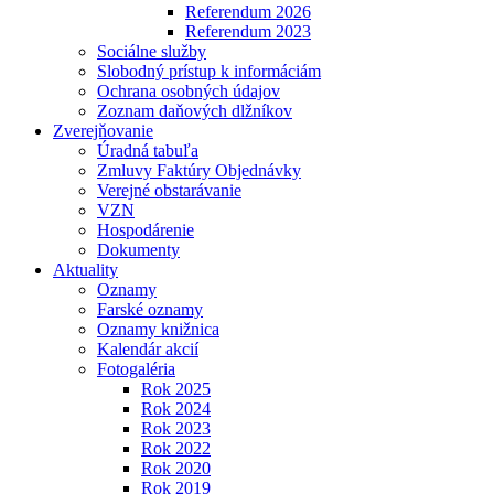
Referendum 2026
Referendum 2023
Sociálne služby
Slobodný prístup k informáciám
Ochrana osobných údajov
Zoznam daňových dlžníkov
Zverejňovanie
Úradná tabuľa
Zmluvy Faktúry Objednávky
Verejné obstarávanie
VZN
Hospodárenie
Dokumenty
Aktuality
Oznamy
Farské oznamy
Oznamy knižnica
Kalendár akcií
Fotogaléria
Rok 2025
Rok 2024
Rok 2023
Rok 2022
Rok 2020
Rok 2019