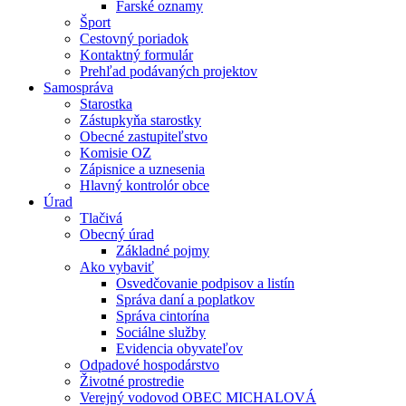
Farské oznamy
Šport
Cestovný poriadok
Kontaktný formulár
Prehľad podávaných projektov
Samospráva
Starostka
Zástupkyňa starostky
Obecné zastupiteľstvo
Komisie OZ
Zápisnice a uznesenia
Hlavný kontrolór obce
Úrad
Tlačivá
Obecný úrad
Základné pojmy
Ako vybaviť
Osvedčovanie podpisov a listín
Správa daní a poplatkov
Správa cintorína
Sociálne služby
Evidencia obyvateľov
Odpadové hospodárstvo
Životné prostredie
Verejný vodovod OBEC MICHALOVÁ