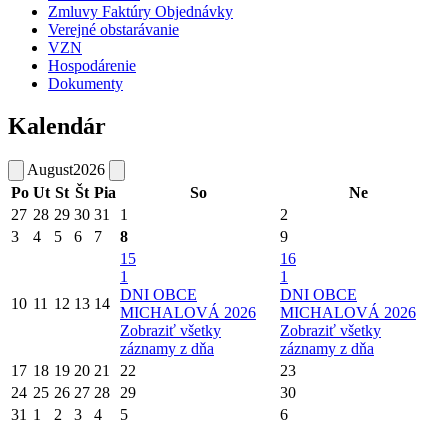
Zmluvy Faktúry Objednávky
Verejné obstarávanie
VZN
Hospodárenie
Dokumenty
Kalendár
August
2026
Po
Ut
St
Št
Pia
So
Ne
27
28
29
30
31
1
2
3
4
5
6
7
8
9
15
16
1
1
DNI OBCE
DNI OBCE
10
11
12
13
14
MICHALOVÁ 2026
MICHALOVÁ 2026
Zobraziť všetky
Zobraziť všetky
záznamy z dňa
záznamy z dňa
17
18
19
20
21
22
23
24
25
26
27
28
29
30
31
1
2
3
4
5
6