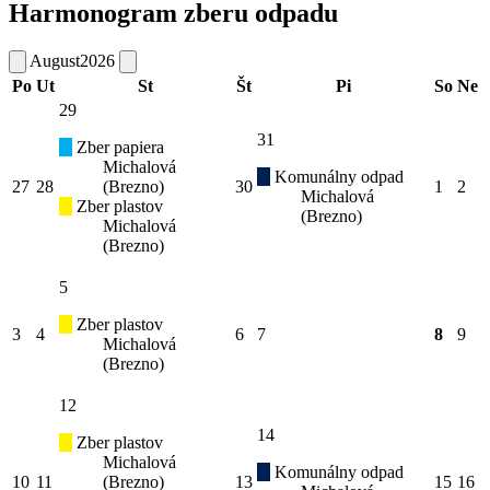
Harmonogram zberu odpadu
August
2026
Po
Ut
St
Št
Pi
So
Ne
29
31
Zber papiera
Michalová
Komunálny odpad
27
28
(Brezno)
30
1
2
Michalová
Zber plastov
(Brezno)
Michalová
(Brezno)
5
Zber plastov
3
4
6
7
8
9
Michalová
(Brezno)
12
14
Zber plastov
Michalová
Komunálny odpad
10
11
(Brezno)
13
15
16