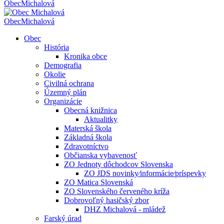
Obec
Michalová
Obec
Michalová
Obec
História
Kronika obce
Demografia
Okolie
Civilná ochrana
Územný plán
Organizácie
Obecná knižnica
Aktualitky
Materská škola
Základná škola
Zdravotníctvo
Občianska vybavenosť
ZO Jednoty dôchodcov Slovenska
ZO JDS novinky⁄informácie⁄príspevky
ZO Matica Slovenská
ZO Slovenského červeného kríža
Dobrovoľný hasičský zbor
DHZ Michalová - mládež
Farský úrad