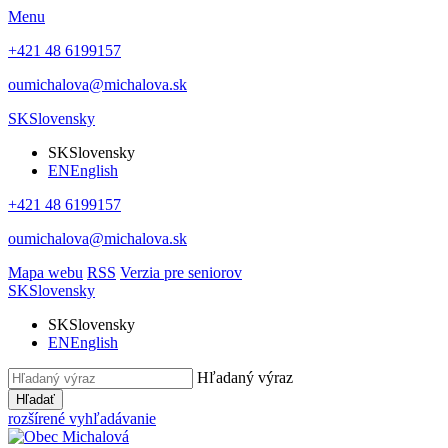
Menu
+421 48 6199157
oumichalova@michalova.sk
SK
Slovensky
SK
Slovensky
EN
English
+421 48 6199157
oumichalova@michalova.sk
Mapa webu
RSS
Verzia pre seniorov
SK
Slovensky
SK
Slovensky
EN
English
Hľadaný výraz
Hľadať
rozšírené vyhľadávanie