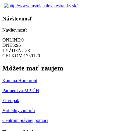
Návštevnosť
Návštevnosť:
ONLINE:
0
DNES:
96
TÝŽDEŇ:
1281
CELKOM:
1739120
Môžete mať záujem
Kam na Horehroní
Partnerstvo MP-ČH
Envi-pak
Virtuálny cintorín
Centrum právnej pomoci