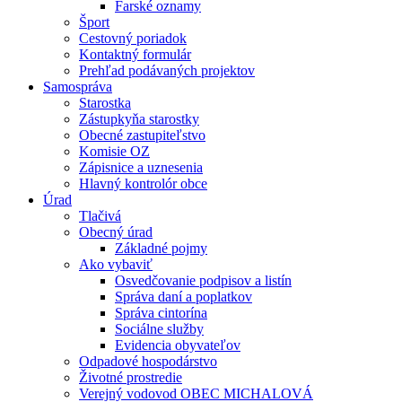
Farské oznamy
Šport
Cestovný poriadok
Kontaktný formulár
Prehľad podávaných projektov
Samospráva
Starostka
Zástupkyňa starostky
Obecné zastupiteľstvo
Komisie OZ
Zápisnice a uznesenia
Hlavný kontrolór obce
Úrad
Tlačivá
Obecný úrad
Základné pojmy
Ako vybaviť
Osvedčovanie podpisov a listín
Správa daní a poplatkov
Správa cintorína
Sociálne služby
Evidencia obyvateľov
Odpadové hospodárstvo
Životné prostredie
Verejný vodovod OBEC MICHALOVÁ