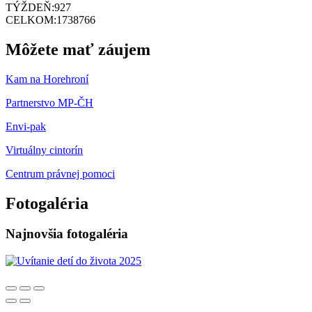
TÝŽDEŇ:
927
CELKOM:
1738766
Môžete mať záujem
Kam na Horehroní
Partnerstvo MP-ČH
Envi-pak
Virtuálny cintorín
Centrum právnej pomoci
Fotogaléria
Najnovšia fotogaléria