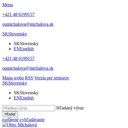
Menu
+421 48 6199157
oumichalova@michalova.sk
SK
Slovensky
SK
Slovensky
EN
English
+421 48 6199157
oumichalova@michalova.sk
Mapa webu
RSS
Verzia pre seniorov
SK
Slovensky
SK
Slovensky
EN
English
Hľadaný výraz
Hľadať
rozšírené vyhľadávanie