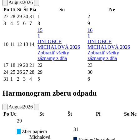
August
2026
Po
Ut
St
Št
Pia
So
Ne
27
28
29
30
31
1
2
3
4
5
6
7
8
9
15
16
1
1
DNI OBCE
DNI OBCE
10
11
12
13
14
MICHALOVÁ 2026
MICHALOVÁ 2026
Zobraziť všetky
Zobraziť všetky
záznamy z dňa
záznamy z dňa
17
18
19
20
21
22
23
24
25
26
27
28
29
30
31
1
2
3
4
5
6
Harmonogram zberu odpadu
August
2026
Po
Ut
St
Št
Pi
So
Ne
29
31
Zber papiera
Michalová
Komunálny odpad