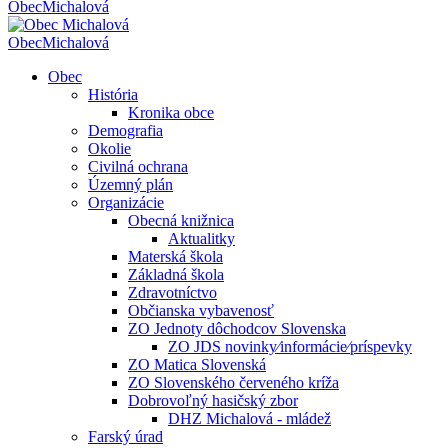
Obec
Michalová
Obec
Michalová
Obec
História
Kronika obce
Demografia
Okolie
Civilná ochrana
Územný plán
Organizácie
Obecná knižnica
Aktualitky
Materská škola
Základná škola
Zdravotníctvo
Občianska vybavenosť
ZO Jednoty dôchodcov Slovenska
ZO JDS novinky⁄informácie⁄príspevky
ZO Matica Slovenská
ZO Slovenského červeného kríža
Dobrovoľný hasičský zbor
DHZ Michalová - mládež
Farský úrad