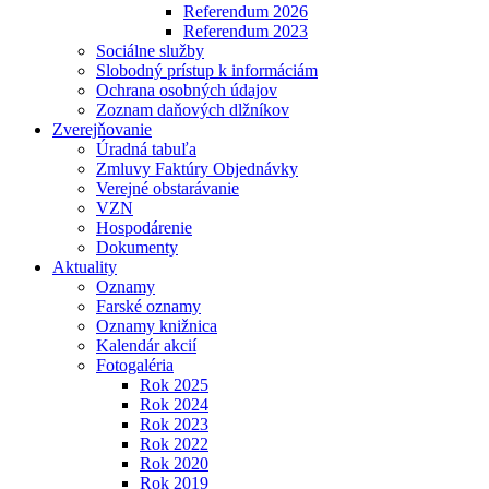
Referendum 2026
Referendum 2023
Sociálne služby
Slobodný prístup k informáciám
Ochrana osobných údajov
Zoznam daňových dlžníkov
Zverejňovanie
Úradná tabuľa
Zmluvy Faktúry Objednávky
Verejné obstarávanie
VZN
Hospodárenie
Dokumenty
Aktuality
Oznamy
Farské oznamy
Oznamy knižnica
Kalendár akcií
Fotogaléria
Rok 2025
Rok 2024
Rok 2023
Rok 2022
Rok 2020
Rok 2019