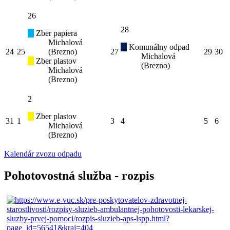
26
28
Zber papiera
Michalová
Komunálny odpad
24
25
(Brezno)
27
29
30
Michalová
Zber plastov
(Brezno)
Michalová
(Brezno)
2
Zber plastov
31
1
3
4
5
6
Michalová
(Brezno)
Kalendár zvozu odpadu
Pohotovostná služba - rozpis