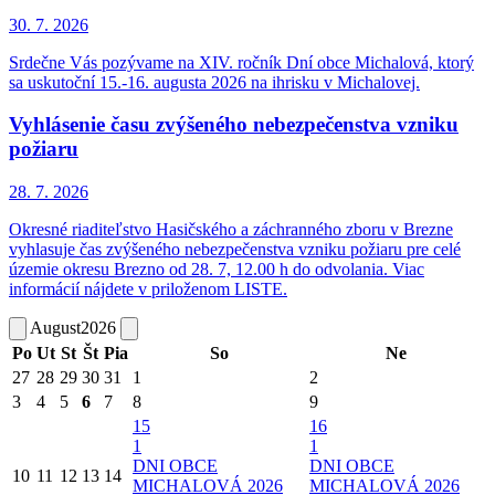
30. 7.
2026
Srdečne Vás pozývame na XIV. ročník Dní obce Michalová, ktorý
sa uskutoční 15.-16. augusta 2026 na ihrisku v Michalovej.
Vyhlásenie času zvýšeného nebezpečenstva vzniku
požiaru
28. 7.
2026
Okresné riaditeľstvo Hasičského a záchranného zboru v Brezne
vyhlasuje čas zvýšeného nebezpečenstva vzniku požiaru pre celé
územie okresu Brezno od 28. 7, 12.00 h do odvolania. Viac
informácií nájdete v priloženom LISTE.
August
2026
Po
Ut
St
Št
Pia
So
Ne
27
28
29
30
31
1
2
3
4
5
6
7
8
9
15
16
1
1
DNI OBCE
DNI OBCE
10
11
12
13
14
MICHALOVÁ 2026
MICHALOVÁ 2026