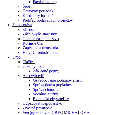
Farské oznamy
Šport
Cestovný poriadok
Kontaktný formulár
Prehľad podávaných projektov
Samospráva
Starostka
Zástupkyňa starostky
Obecné zastupiteľstvo
Komisie OZ
Zápisnice a uznesenia
Hlavný kontrolór obce
Úrad
Tlačivá
Obecný úrad
Základné pojmy
Ako vybaviť
Osvedčovanie podpisov a listín
Správa daní a poplatkov
Správa cintorína
Sociálne služby
Evidencia obyvateľov
Odpadové hospodárstvo
Životné prostredie
Verejný vodovod OBEC MICHALOVÁ