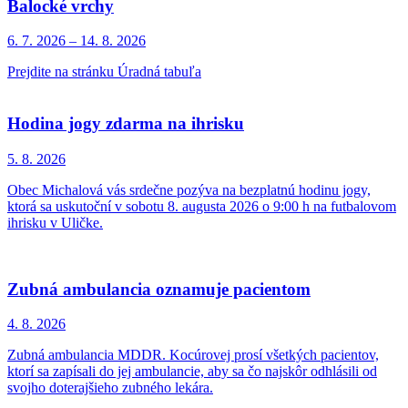
Balocké vrchy
6. 7.
2026
–
14. 8.
2026
Prejdite na stránku Úradná tabuľa
Hodina jogy zdarma na ihrisku
5. 8.
2026
Obec Michalová vás srdečne pozýva na bezplatnú hodinu jogy,
ktorá sa uskutoční v sobotu 8. augusta 2026 o 9:00 h na futbalovom
ihrisku v Uličke.
Zubná ambulancia oznamuje pacientom
4. 8.
2026
Zubná ambulancia MDDR. Kocúrovej prosí všetkých pacientov,
ktorí sa zapísali do jej ambulancie, aby sa čo najskôr odhlásili od
svojho doterajšieho zubného lekára.