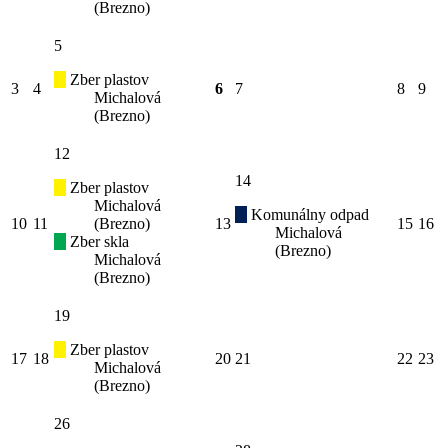
(Brezno)
5
Zber plastov
3
4
6
7
8
9
Michalová
(Brezno)
12
14
Zber plastov
Michalová
Komunálny odpad
10
11
(Brezno)
13
15
16
Michalová
Zber skla
(Brezno)
Michalová
(Brezno)
19
Zber plastov
17
18
20
21
22
23
Michalová
(Brezno)
26