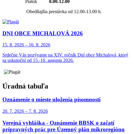
Piatok
8.00-12.00
Obedňajšia prestávka od 12.00-13.00 h.
DNI OBCE MICHALOVÁ 2026
15. 8.
2026
–
16. 8.
2026
Srdečne Vás pozývame na XIV. ročník Dní obce Michalová, ktorý
sa uskutoční od 15.-16. augusta 2026.
Úradná tabuľa
Oznámenie o mieste uloženia písomnosti
20. 7.
2026
–
7. 8.
2026
Verejná vyhláška - Oznámenie BBSK o začatí
prípravných prác pre Územný plán mikroregiónu