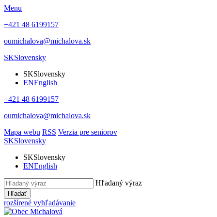
Menu
+421 48 6199157
oumichalova@michalova.sk
SK
Slovensky
SK
Slovensky
EN
English
+421 48 6199157
oumichalova@michalova.sk
Mapa webu
RSS
Verzia pre seniorov
SK
Slovensky
SK
Slovensky
EN
English
Hľadaný výraz
Hľadať
rozšírené vyhľadávanie