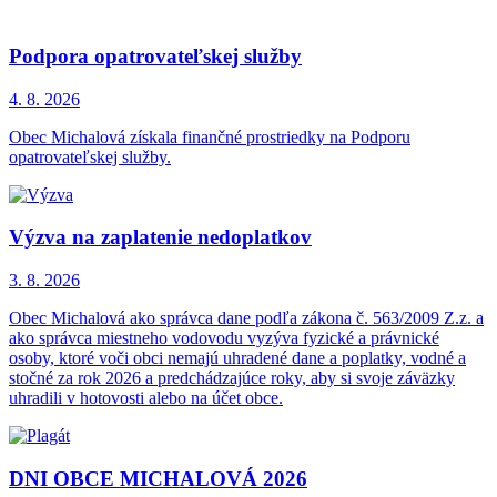
Podpora opatrovateľskej služby
4. 8.
2026
Obec Michalová získala finančné prostriedky na Podporu
opatrovateľskej služby.
Výzva na zaplatenie nedoplatkov
3. 8.
2026
Obec Michalová ako správca dane podľa zákona č. 563/2009 Z.z. a
ako správca miestneho vodovodu vyzýva fyzické a právnické
osoby, ktoré voči obci nemajú uhradené dane a poplatky, vodné a
stočné za rok 2026 a predchádzajúce roky, aby si svoje záväzky
uhradili v hotovosti alebo na účet obce.
DNI OBCE MICHALOVÁ 2026