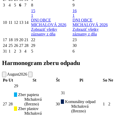
3
4
5
6
7
8
9
15
16
1
1
DNI OBCE
DNI OBCE
10
11
12
13
14
MICHALOVÁ 2026
MICHALOVÁ 2026
Zobraziť všetky
Zobraziť všetky
záznamy z dňa
záznamy z dňa
17
18
19
20
21
22
23
24
25
26
27
28
29
30
31
1
2
3
4
5
6
Harmonogram zberu odpadu
August
2026
Po
Ut
St
Št
Pi
So
Ne
29
31
Zber papiera
Michalová
Komunálny odpad
27
28
(Brezno)
30
1
2
Michalová
Zber plastov
(Brezno)
Michalová