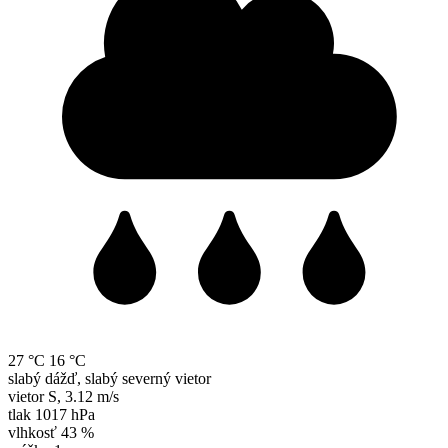
27 °C
16 °C
slabý dážď, slabý severný vietor
vietor
S
,
3.12 m/s
tlak
1017 hPa
vlhkosť
43 %