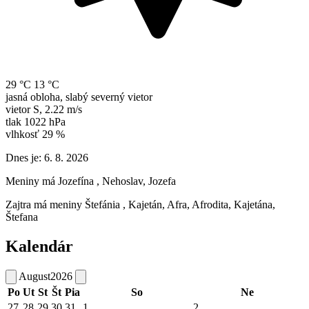
29 °C
13 °C
jasná obloha, slabý severný vietor
vietor
S
,
2.22 m/s
tlak
1022 hPa
vlhkosť
29 %
Dnes je:
6. 8. 2026
Meniny má
Jozefína
, Nehoslav, Jozefa
Zajtra má meniny
Štefánia
, Kajetán, Afra, Afrodita, Kajetána,
Štefana
Kalendár
August
2026
Po
Ut
St
Št
Pia
So
Ne
27
28
29
30
31
1
2