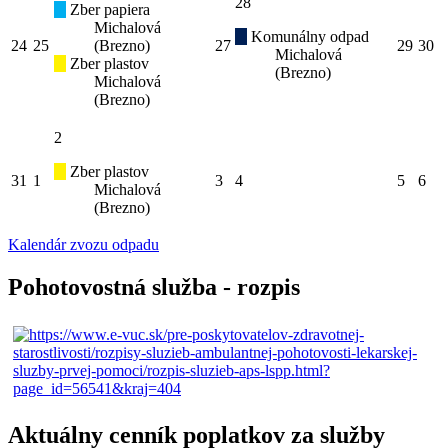
28
Zber papiera
Michalová
Komunálny odpad
24
25
(Brezno)
27
29
30
Michalová
Zber plastov
(Brezno)
Michalová
(Brezno)
2
Zber plastov
31
1
3
4
5
6
Michalová
(Brezno)
Kalendár zvozu odpadu
Pohotovostná služba - rozpis
Aktuálny cenník poplatkov za služby