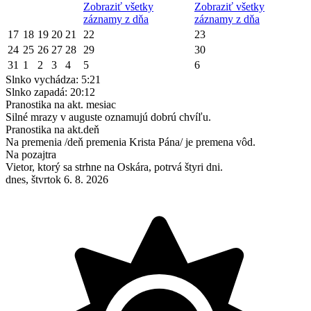
Zobraziť všetky
Zobraziť všetky
záznamy z dňa
záznamy z dňa
17
18
19
20
21
22
23
24
25
26
27
28
29
30
31
1
2
3
4
5
6
Slnko vychádza:
5:21
Slnko zapadá:
20:12
Pranostika na akt. mesiac
Silné mrazy v auguste oznamujú dobrú chvíľu.
Pranostika na akt.deň
Na premenia /deň premenia Krista Pána/ je premena vôd.
Na pozajtra
Vietor, ktorý sa strhne na Oskára, potrvá štyri dni.
dnes, štvrtok 6. 8. 2026