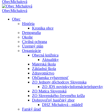
Obec
Michalová
Obec
Michalová
Obec
História
Kronika obce
Demografia
Okolie
Civilná ochrana
Územný plán
Organizácie
Obecná knižnica
Aktualitky
Materská škola
Základná škola
Zdravotníctvo
Občianska vybavenosť
ZO Jednoty dôchodcov Slovenska
ZO JDS novinky⁄informácie⁄príspevky
ZO Matica Slovenská
ZO Slovenského červeného kríža
Dobrovoľný hasičský zbor
DHZ Michalová - mládež
Farský úrad