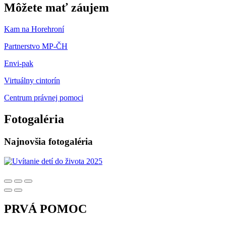
Môžete mať záujem
Kam na Horehroní
Partnerstvo MP-ČH
Envi-pak
Virtuálny cintorín
Centrum právnej pomoci
Fotogaléria
Najnovšia fotogaléria
PRVÁ POMOC