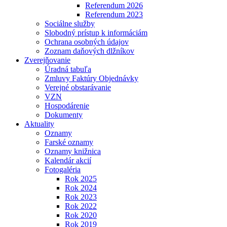
Referendum 2026
Referendum 2023
Sociálne služby
Slobodný prístup k informáciám
Ochrana osobných údajov
Zoznam daňových dlžníkov
Zverejňovanie
Úradná tabuľa
Zmluvy Faktúry Objednávky
Verejné obstarávanie
VZN
Hospodárenie
Dokumenty
Aktuality
Oznamy
Farské oznamy
Oznamy knižnica
Kalendár akcií
Fotogaléria
Rok 2025
Rok 2024
Rok 2023
Rok 2022
Rok 2020
Rok 2019