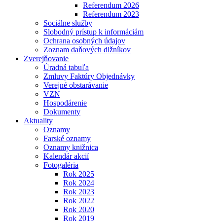
Referendum 2026
Referendum 2023
Sociálne služby
Slobodný prístup k informáciám
Ochrana osobných údajov
Zoznam daňových dlžníkov
Zverejňovanie
Úradná tabuľa
Zmluvy Faktúry Objednávky
Verejné obstarávanie
VZN
Hospodárenie
Dokumenty
Aktuality
Oznamy
Farské oznamy
Oznamy knižnica
Kalendár akcií
Fotogaléria
Rok 2025
Rok 2024
Rok 2023
Rok 2022
Rok 2020
Rok 2019