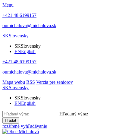
Menu
+421 48 6199157
oumichalova@michalova.sk
SK
Slovensky
SK
Slovensky
EN
English
+421 48 6199157
oumichalova@michalova.sk
Mapa webu
RSS
Verzia pre seniorov
SK
Slovensky
SK
Slovensky
EN
English
Hľadaný výraz
Hľadať
rozšírené vyhľadávanie