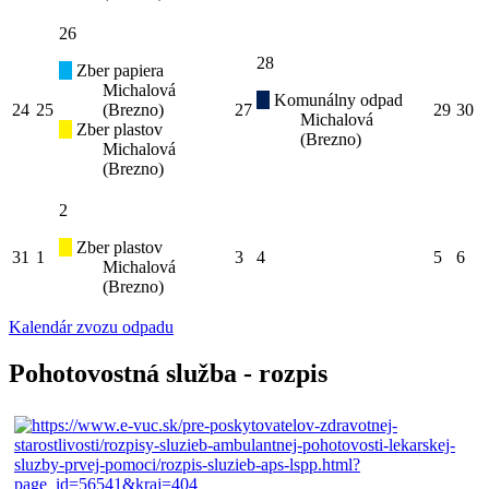
26
28
Zber papiera
Michalová
Komunálny odpad
24
25
(Brezno)
27
29
30
Michalová
Zber plastov
(Brezno)
Michalová
(Brezno)
2
Zber plastov
31
1
3
4
5
6
Michalová
(Brezno)
Kalendár zvozu odpadu
Pohotovostná služba - rozpis