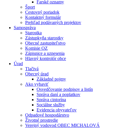
Farské oznamy
Šport
Cestovný poriadok
Kontaktný formulár
Prehľad podávaných projektov
Samospráva
Starostka
Zástupkyňa starostky
Obecné zastupiteľstvo
Komisie OZ
Zápisnice a uznesenia
Hlavný kontrolór obce
Úrad
Tlačivá
Obecný úrad
Základné pojmy
Ako vybaviť
Osvedčovanie podpisov a listín
Správa daní a poplatkov
Správa cintorína
Sociálne služby
Evidencia obyvateľov
Odpadové hospodárstvo
Životné prostredie
Verejný vodovod OBEC MICHALOVÁ