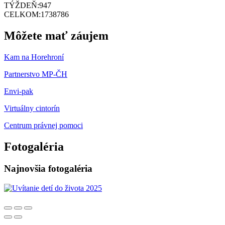
TÝŽDEŇ:
947
CELKOM:
1738786
Môžete mať záujem
Kam na Horehroní
Partnerstvo MP-ČH
Envi-pak
Virtuálny cintorín
Centrum právnej pomoci
Fotogaléria
Najnovšia fotogaléria