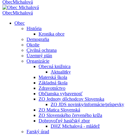
Obec
Michalová
Obec
Michalová
Obec
História
Kronika obce
Demografia
Okolie
Civilná ochrana
Územný plán
Organizácie
Obecná knižnica
Aktualitky
Materská škola
Základná škola
Zdravotníctvo
Občianska vybavenosť
ZO Jednoty dôchodcov Slovenska
ZO JDS novinky⁄informácie⁄príspevky
ZO Matica Slovenská
ZO Slovenského červeného kríža
Dobrovoľný hasičský zbor
DHZ Michalová - mládež
Farský úrad