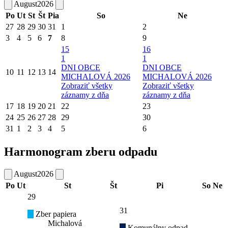
August
2026
Po
Ut
St
Št
Pia
So
Ne
27
28
29
30
31
1
2
3
4
5
6
7
8
9
15
16
1
1
DNI OBCE
DNI OBCE
10
11
12
13
14
MICHALOVÁ 2026
MICHALOVÁ 2026
Zobraziť všetky
Zobraziť všetky
záznamy z dňa
záznamy z dňa
17
18
19
20
21
22
23
24
25
26
27
28
29
30
31
1
2
3
4
5
6
Harmonogram zberu odpadu
August
2026
Po
Ut
St
Št
Pi
So
Ne
29
31
Zber papiera
Michalová
Komunálny odpad