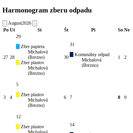
Harmonogram zberu odpadu
August
2026
Po
Ut
St
Št
Pi
So
Ne
29
31
Zber papiera
Michalová
Komunálny odpad
27
28
(Brezno)
30
1
2
Michalová
Zber plastov
(Brezno)
Michalová
(Brezno)
5
Zber plastov
3
4
6
7
8
9
Michalová
(Brezno)
12
14
Zber plastov
Michalová