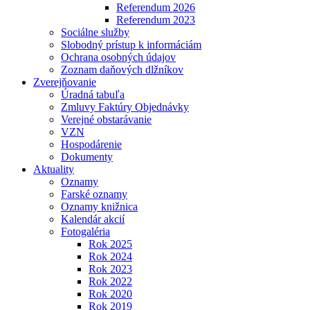
Referendum 2026
Referendum 2023
Sociálne služby
Slobodný prístup k informáciám
Ochrana osobných údajov
Zoznam daňových dlžníkov
Zverejňovanie
Úradná tabuľa
Zmluvy Faktúry Objednávky
Verejné obstarávanie
VZN
Hospodárenie
Dokumenty
Aktuality
Oznamy
Farské oznamy
Oznamy knižnica
Kalendár akcií
Fotogaléria
Rok 2025
Rok 2024
Rok 2023
Rok 2022
Rok 2020
Rok 2019