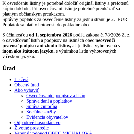
K osvedčeniu listiny je potrebné doložiť originál listiny a prefotenú
kópiu dokladu. Pri osvedčovaní listín je potrebné preukázať sa
platným občianskym preukazom.
Správny poplatok za osvedčenie listiny za jednu stranu je 2,- EUR.
Poplatok sa platí v hotovosti do pokladne obce.
S účinnosťou
od 1. septembra 2026
podľa zákona č. 78/2026 Z. z.
o osvedčovaní listín a podpisov na listinách obec
neosvedčí
pravosť podpisu ani zhodu listiny,
ak je listina vyhotovená
v
inom ako štátnom jazyku
, s výnimkou listín vyhotovených
v českom jazyku.
Úrad
Tlačivá
Obecný úrad
Ako vybaviť
Osvedčovanie podpisov a listín
Správa daní a poplatkov
Správa cintorína
Sociálne služby
Evidencia obyvateľov
Odpadové hospodárstvo
Životné prostredie
Verejný vodovod OBEC MICHALOVÁ