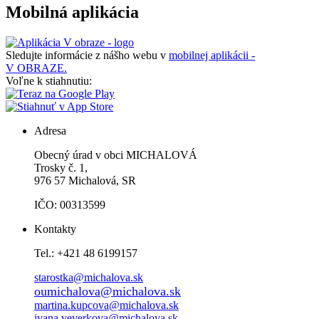
Mobilná aplikácia
Sledujte informácie z nášho webu v
mobilnej aplikácii -
V OBRAZE.
Voľne k stiahnutiu:
Adresa
Obecný úrad v obci MICHALOVÁ
Trosky č. 1,
976 57 Michalová, SR
IČO: 00313599
Kontakty
Tel.: +421 48 6199157
starostka@michalova.sk
oumichalova@michalova.sk
martina.kupcova@michalova.sk
ivana.veverkova@michalova.sk