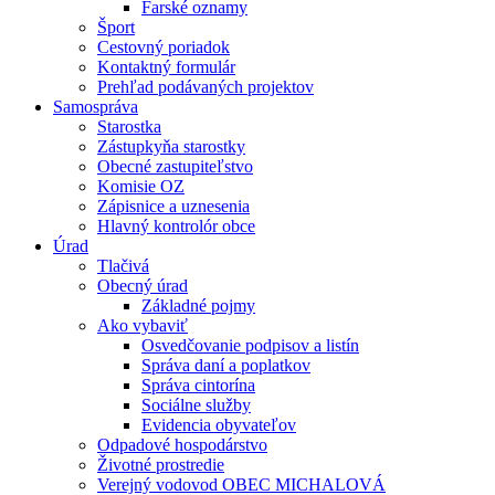
Farské oznamy
Šport
Cestovný poriadok
Kontaktný formulár
Prehľad podávaných projektov
Samospráva
Starostka
Zástupkyňa starostky
Obecné zastupiteľstvo
Komisie OZ
Zápisnice a uznesenia
Hlavný kontrolór obce
Úrad
Tlačivá
Obecný úrad
Základné pojmy
Ako vybaviť
Osvedčovanie podpisov a listín
Správa daní a poplatkov
Správa cintorína
Sociálne služby
Evidencia obyvateľov
Odpadové hospodárstvo
Životné prostredie
Verejný vodovod OBEC MICHALOVÁ