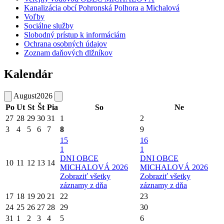
Kanalizácia obcí Pohronská Polhora a Michalová
Voľby
Sociálne služby
Slobodný prístup k informáciám
Ochrana osobných údajov
Zoznam daňových dlžníkov
Kalendár
August
2026
Po
Ut
St
Št
Pia
So
Ne
27
28
29
30
31
1
2
3
4
5
6
7
8
9
15
16
1
1
DNI OBCE
DNI OBCE
10
11
12
13
14
MICHALOVÁ 2026
MICHALOVÁ 2026
Zobraziť všetky
Zobraziť všetky
záznamy z dňa
záznamy z dňa
17
18
19
20
21
22
23
24
25
26
27
28
29
30
31
1
2
3
4
5
6