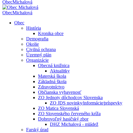
Obec
Michalová
Obec
Michalová
Obec
História
Kronika obce
Demografia
Okolie
Civilná ochrana
Územný plán
Organizácie
Obecná knižnica
Aktualitky
Materská škola
Základná škola
Zdravotníctvo
Občianska vybavenosť
ZO Jednoty dôchodcov Slovenska
ZO JDS novinky⁄informácie⁄príspevky
ZO Matica Slovenská
ZO Slovenského červeného kríža
Dobrovoľný hasičský zbor
DHZ Michalová - mládež
Farský úrad