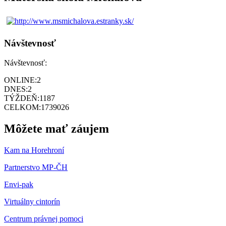
Návštevnosť
Návštevnosť:
ONLINE:
2
DNES:
2
TÝŽDEŇ:
1187
CELKOM:
1739026
Môžete mať záujem
Kam na Horehroní
Partnerstvo MP-ČH
Envi-pak
Virtuálny cintorín
Centrum právnej pomoci