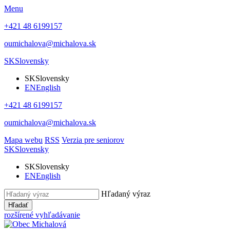
Menu
+421 48 6199157
oumichalova@michalova.sk
SK
Slovensky
SK
Slovensky
EN
English
+421 48 6199157
oumichalova@michalova.sk
Mapa webu
RSS
Verzia pre seniorov
SK
Slovensky
SK
Slovensky
EN
English
Hľadaný výraz
Hľadať
rozšírené vyhľadávanie