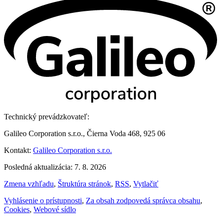
Technický prevádzkovateľ:
Galileo Corporation s.r.o., Čierna Voda 468, 925 06
Kontakt:
Galileo Corporation s.r.o.
Posledná aktualizácia: 7. 8. 2026
Zmena vzhľadu
,
Štruktúra stránok
,
RSS
,
Vytlačiť
Vyhlásenie o prístupnosti
,
Za obsah zodpovedá správca obsahu
,
Cookies
,
Webové sídlo