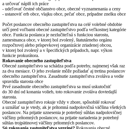
a určovať náplň ich práce
- udeľovať čestné občianstvo obce, obecné vyznamenania a ceny
- ustanoviť erb obce, vlajku obce, pečať obce, prípadne znelku obce
Počet poslancov obecného zastupiteľstva na celé volebné obdobie
určí pred voľbami obecné zastupiteľstvo podľa veľkostnej kategórie
obce. Funkcia poslanca je nezlučiteľná s funkciou starostu,
zamestnanca obce, v ktorej bol zvolený, štatutárneho orgánu
rozpočtovej alebo príspevkovej organizácie zriadenej obcou,
v ktorej bol zvolený a v špecifických prípadoch, napr. výkon
funkcie prokurátora.
Rokovanie obecného zastupiteľstva
Obecné zastupiteľstvo sa schádza podľa potreby, najmenej však raz
za dva mesiace. O jeho zvolanie môže požiadať aj tretina poslancov
obecného zastupiteľstva. Zasadnutie zastupiteľstva zvoláva a vedie
spravidla starosta obce
Prvé zasadnutie obecného zastupiteľstva sa musí uskutočniť
do 30 dní od konania volieb, toto rokovanie zvoláva dovtedajší
starosta.
Obecné zastupiteľstvo rokuje vždy v zbore, spôsobilé rokovať
a uznášať sa je vtedy, ak je prítomná nadpolovičná väčšina všetkých
poslancov. Na prijatie uznesenia je potrebný súhlas nadpolovičnej
väčšiny prítomných poslancov, na prijatie nariadenia je potrebný
súhlas trojpätinovej väčšiny prítomných poslancov.
Sú rokovania zastupiteľstva verejné?
Rokovania obecné