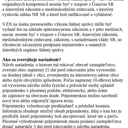
originálnych kompetencií nesmie byť v rozpore s Ústavou SR
a ústavnými zákonmi a medzinárodnými zmluvami, s ktorými
vyslovila súhlas NR SR a ktoré boli ratifikované a vyhlásené.
VZN na úseku preneseného výkonu štátnej správy môže byť
vydané len na základe splnomocnenia zákonom a v jeho medziach,
naviac nesmie byť v rozpore s Ústavou SR, ústavnými zákonmi,
medzinárodnými zmluvami, zákonmi, s nariadeniami vlády SR, so
všeobecne záväznými predpismi ministerstiev a ostatných
ústredných orgánov štátnej správy.
Ako sa zverejňuje nariadenie?
Návrh nariadenia, o ktorom má rokovať obecné zastupiteľstvo,
zverejní obec najmenej 15 dní pred rokovaním jeho vyvesením
na úradnej tabuli v obci, zverejnením na internetovej adrese obce
alebo iným obvyklým spôsobom. Počas najmenej 10-dňovej lehoty
od vyvesenia návrhu môžu fyzické a právnické osoby uplatniť
pripomienku v písomnej podobe, elektronicky, alebo ústne
do zápisnice na obecnom úrade. Pripomienkou možno navrhnúť
nový text alebo odporučiť úpravu textu.
Pripomienky vyhodnocuje predkladateľ a príslušná komisia.
Informácia obsahuje stručný obsah pripomienky, údaj o tom kto ju
predložil, ktoré pripomienky boli akceptované, ktoré nie a prečo.
Písomné vyhodnotenie pripomienok musia poslanci zastupiteľstva
dostať najneskôr 3 dni pred rokovaním o návrhu nariadenia.