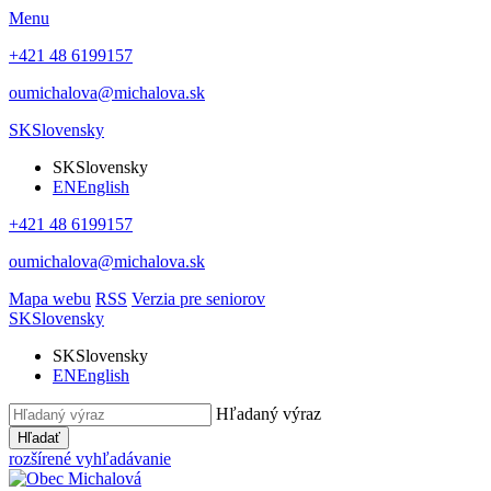
Menu
+421 48 6199157
oumichalova@michalova.sk
SK
Slovensky
SK
Slovensky
EN
English
+421 48 6199157
oumichalova@michalova.sk
Mapa webu
RSS
Verzia pre seniorov
SK
Slovensky
SK
Slovensky
EN
English
Hľadaný výraz
Hľadať
rozšírené vyhľadávanie