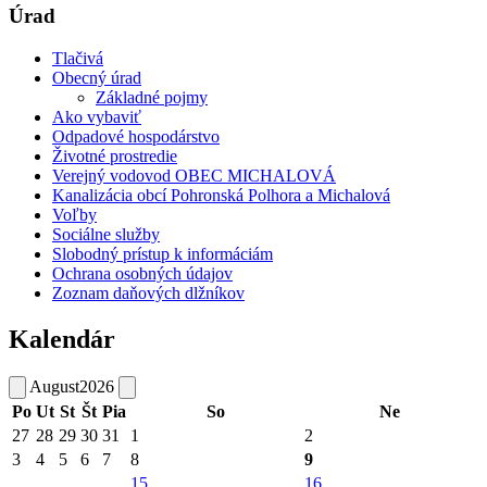
Úrad
Tlačivá
Obecný úrad
Základné pojmy
Ako vybaviť
Odpadové hospodárstvo
Životné prostredie
Verejný vodovod OBEC MICHALOVÁ
Kanalizácia obcí Pohronská Polhora a Michalová
Voľby
Sociálne služby
Slobodný prístup k informáciám
Ochrana osobných údajov
Zoznam daňových dlžníkov
Kalendár
August
2026
Po
Ut
St
Št
Pia
So
Ne
27
28
29
30
31
1
2
3
4
5
6
7
8
9
15
16