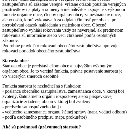
zastupiteľstva sú zásadne verejné, vrátane otázok použitia verejných
prostriedkov na platy a odmeny a iné náležitosti spojené s výkonom
funkcie orgánov obce, členov orgánov obce, zamestnancov obce,
alebo osôb, ktoré vykonávajú za odplatu činnosť pre obce a pri
prerokúvaní otázok nakladania s majetkom obce. Obecné
zastupiteľstvo vyhlási rokovania vždy za neverejné, ak predmetom
rokovania sú informácie alebo veci chránené podľa osobitných
zákonov.
Podrobné pravidlá o rokovaní obecného zastupiteľstva upravuje
rokovací poriadok obecného zastupiteľstva
Starosta obce
Starosta obce je predstaviteľom obce a najvyšším výkonným
orgánom obce. Je to verejná funkcia, právne postavenie starostu je
vo viacerých smeroch osobitné.
Funkcia starostu je nezlučiteľná s funkciou:
- poslanca obecného zastupiteľstva, zamestnanca obce, v ktorej bol
zvolený, štatutárneho orgánu rozpočtovej alebo príspevkovej
organizácie zriadenej obcou v ktorej bol zvolený
- predsedu samosprávneho kraja
- vedúceho zamestnanca orgánu štátnej správy (napr. vedúci odboru)
- podľa osobitného predpisu (napr. prokurátor)
Aké sú povinnosti (právomoci) starostu?