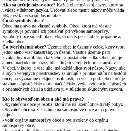
Ako sa určuje názov obce?
Každá obec má svoj názov, ktorý sa
uvádza v štátnom jazyku. Určovať alebo meniť názov môže vláda
SR, avšak iba so súhlasom obce.
Čo sú symboly obce?
Obec má právo na vlastné symboly. Obec, ktorá má vlastné
symboly, je povinná ich používať pri výkone samosprávy.
Symboly obce sú: erb obce, vlajka obce, pečať obce, prípadne aj
znelka obce.
Čo tvorí územie obce?
Územie obce je územný celok, ktorý tvorí
jedno alebo viac katastrálnych území. Vlastné územie patrí
k základným atribútom každého samostatného sídla. Obec určuje
a mení nariadením názvy ulíc a iných verejných priestranstiev.
V obci, v ktorej je viac ulíc, má každá ulica svoj názov. Názvy ulíc
a iných verejných priestranstiev sa určujú s prihliadnutím na históriu
obce, na významné nežijúce osobnosti, na veci a pod. Obec určuje
stavbám súpisné číslo a orientačné číslo, vedie evidenciu súpisných
a orientačných čísiel a udržiava ju v súlade so skutočným stavom.
Kto je obyvateľom obce a aké má práva?
Obyvateľom obce je osoba, ktorá má na území obce trvalý pobyt.
Obyvateľ obce sa zúčastňuje na samospráve obce a má právo
najmä:
- voliť orgány samosprávy obce a byť zvolený do orgánu
samosprávy obce,
- hlasovať o dôležitých otázkach života a rozvoja obce (miestne