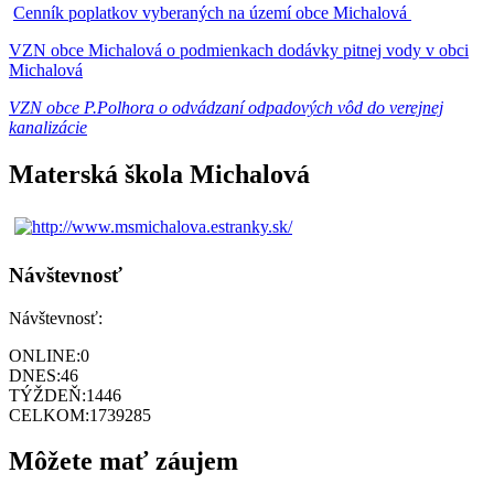
Cenník poplatkov vyberaných na území obce Michalová
VZN obce Michalová o podmienkach dodávky pitnej vody v obci
Michalová
VZN obce P.Polhora o odvádzaní odpadových vôd do verejnej
kanalizácie
Materská škola Michalová
Návštevnosť
Návštevnosť:
ONLINE:
0
DNES:
46
TÝŽDEŇ:
1446
CELKOM:
1739285
Môžete mať záujem