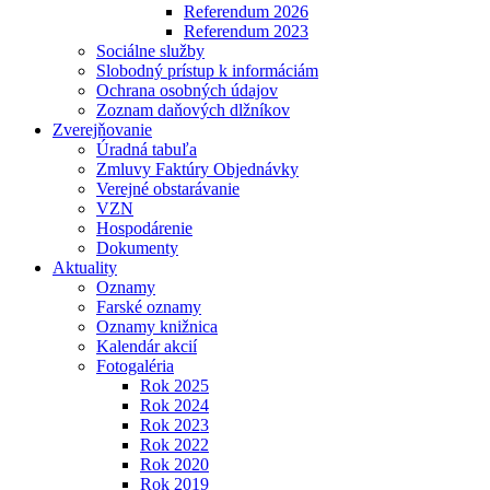
Referendum 2026
Referendum 2023
Sociálne služby
Slobodný prístup k informáciám
Ochrana osobných údajov
Zoznam daňových dlžníkov
Zverejňovanie
Úradná tabuľa
Zmluvy Faktúry Objednávky
Verejné obstarávanie
VZN
Hospodárenie
Dokumenty
Aktuality
Oznamy
Farské oznamy
Oznamy knižnica
Kalendár akcií
Fotogaléria
Rok 2025
Rok 2024
Rok 2023
Rok 2022
Rok 2020
Rok 2019