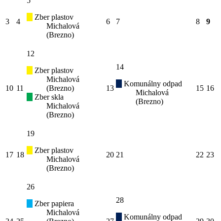
5
Zber plastov
3
4
6
7
8
9
Michalová
(Brezno)
12
14
Zber plastov
Michalová
Komunálny odpad
10
11
(Brezno)
13
15
16
Michalová
Zber skla
(Brezno)
Michalová
(Brezno)
19
Zber plastov
17
18
20
21
22
23
Michalová
(Brezno)
26
28
Zber papiera
Michalová
Komunálny odpad