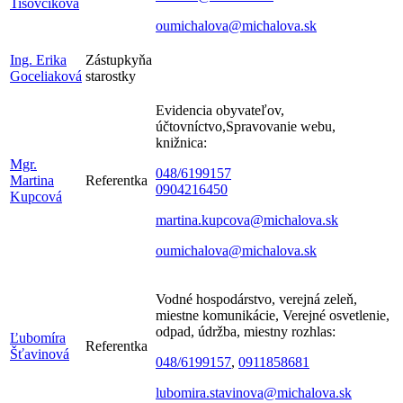
Tisovčíková
oumichalova@michalova.sk
Ing. Erika
Zástupkyňa
Goceliaková
starostky
Evidencia obyvateľov,
účtovníctvo,
Spravovanie webu,
knižnica
:
Mgr.
048/6199157
Martina
Referentka
0904216450
Kupcová
m
artina.kupcova@michalova.sk
oumichalova@michalova.sk
Vodné hospodárstvo, verejná zeleň,
miestne komunikácie
, Verejné osvetlenie,
odpad, údržba, miestny rozhlas:
Ľubomíra
Referentka
Šťavinová
048/6199157
,
0911858681
lubomira.stavinova@michalova.sk