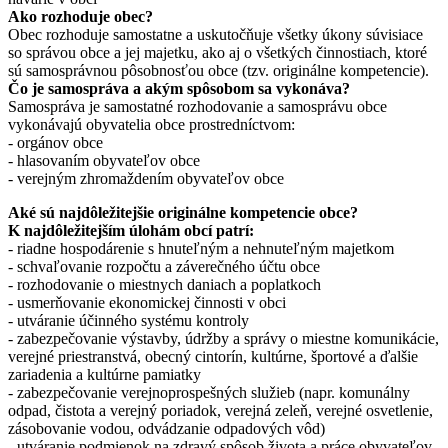
Ako rozhoduje obec?
Obec rozhoduje samostatne a uskutočňuje všetky úkony súvisiace
so správou obce a jej majetku, ako aj o všetkých činnostiach, ktoré
sú samosprávnou pôsobnosťou obce (tzv. originálne kompetencie).
Čo je samospráva a akým spôsobom sa vykonáva?
Samospráva je samostatné rozhodovanie a samosprávu obce
vykonávajú obyvatelia obce prostredníctvom:
- orgánov obce
- hlasovaním obyvateľov obce
- verejným zhromaždením obyvateľov obce
Aké sú najdôležitejšie originálne kompetencie obce?
K najdôležitejším úlohám obcí patrí:
- riadne hospodárenie s hnuteľným a nehnuteľným majetkom
- schvaľovanie rozpočtu a záverečného účtu obce
- rozhodovanie o miestnych daniach a poplatkoch
- usmerňovanie ekonomickej činnosti v obci
- utváranie účinného systému kontroly
- zabezpečovanie výstavby, údržby a správy o miestne komunikácie,
verejné priestranstvá, obecný cintorín, kultúrne, športové a ďalšie
zariadenia a kultúrne pamiatky
- zabezpečovanie verejnoprospešných služieb (napr. komunálny
odpad, čistota a verejný poriadok, verejná zeleň, verejné osvetlenie,
zásobovanie vodou, odvádzanie odpadových vôd)
- utváranie podmienok na zdravý spôsob života a práce obyvateľov