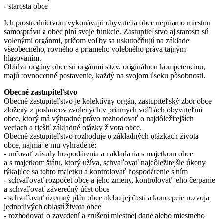
- starosta obce
Ich prostredníctvom vykonávajú obyvatelia obce nepriamo miestnu
samosprávu a obec plní svoje funkcie. Zastupiteľstvo aj starosta sú
volenými orgánmi, pričom voľby sa uskutočňujú na základe
všeobecného, rovného a priameho volebného práva tajným
hlasovaním.
Obidva orgány obce sú orgánmi s tzv. originálnou kompetenciou,
majú rovnocenné postavenie, každý na svojom úseku pôsobnosti.
Obecné zastupiteľstvo
Obecné zastupiteľstvo je kolektívny orgán, zastupiteľský zbor obce
zložený z poslancov zvolených v priamych voľbách obyvateľmi
obce, ktorý má výhradné právo rozhodovať o najdôležitejších
veciach a riešiť základné otázky života obce.
Obecné zastupiteľstvo rozhoduje o základných otázkach života
obce, najmä je mu vyhradené:
- určovať zásady hospodárenia a nakladania s majetkom obce
a s majetkom štátu, ktorý užíva, schvaľovať najdôležitejšie úkony
týkajúce sa tohto majetku a kontrolovať hospodárenie s ním
- schvaľovať rozpočet obce a jeho zmeny, kontrolovať jeho čerpanie
a schvaľovať záverečný účet obce
- schvaľovať územný plán obce alebo jej časti a koncepcie rozvoja
jednotlivých oblastí života obce
- rozhodovať o zavedení a zrušení miestnej dane alebo miestneho