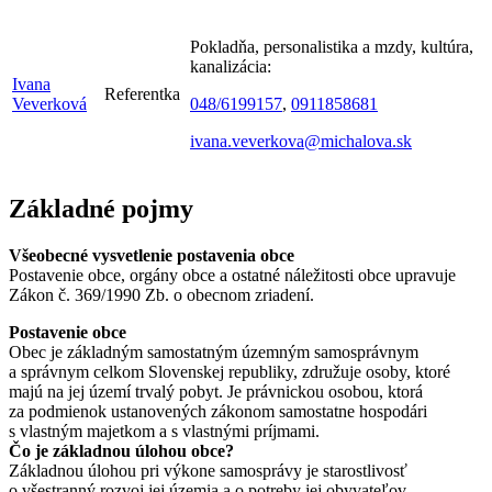
Pokladňa,
personalistika a mzdy, kultúra,
kanalizácia:
Ivana
Referentka
Veverková
048/6199157
,
0911858681
ivana.veverkova@michalova.sk
Základné pojmy
Všeobecné vysvetlenie postavenia obce
Postavenie obce, orgány obce a ostatné náležitosti obce upravuje
Zákon č. 369/1990 Zb. o obecnom zriadení.
Postavenie obce
Obec je základným samostatným územným samosprávnym
a správnym celkom Slovenskej republiky, združuje osoby, ktoré
majú na jej území trvalý pobyt. Je právnickou osobou, ktorá
za podmienok ustanovených zákonom samostatne hospodári
s vlastným majetkom a s vlastnými príjmami.
Čo je základnou úlohou obce?
Základnou úlohou pri výkone samosprávy je starostlivosť
o všestranný rozvoj jej územia a o potreby jej obyvateľov.