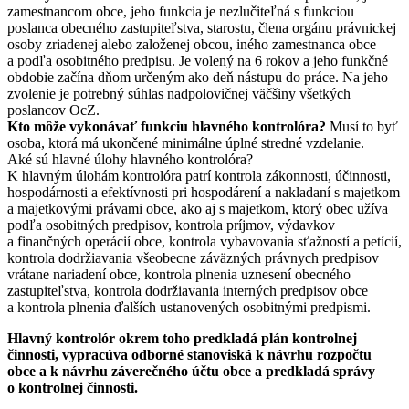
zamestnancom obce, jeho funkcia je nezlučiteľná s funkciou
poslanca obecného zastupiteľstva, starostu, člena orgánu právnickej
osoby zriadenej alebo založenej obcou, iného zamestnanca obce
a podľa osobitného predpisu. Je volený na 6 rokov a jeho funkčné
obdobie začína dňom určeným ako deň nástupu do práce. Na jeho
zvolenie je potrebný súhlas nadpolovičnej väčšiny všetkých
poslancov OcZ.
Kto môže vykonávať funkciu hlavného kontrolóra?
Musí to byť
osoba, ktorá má ukončené minimálne úplné stredné vzdelanie.
Aké sú hlavné úlohy hlavného kontrolóra?
K hlavným úlohám kontrolóra patrí kontrola zákonnosti, účinnosti,
hospodárnosti a efektívnosti pri hospodárení a nakladaní s majetkom
a majetkovými právami obce, ako aj s majetkom, ktorý obec užíva
podľa osobitných predpisov, kontrola príjmov, výdavkov
a finančných operácií obce, kontrola vybavovania sťažností a petícií,
kontrola dodržiavania všeobecne záväzných právnych predpisov
vrátane nariadení obce, kontrola plnenia uznesení obecného
zastupiteľstva, kontrola dodržiavania interných predpisov obce
a kontrola plnenia ďalších ustanovených osobitnými predpismi.
Hlavný kontrolór okrem toho predkladá plán kontrolnej
činnosti, vypracúva odborné stanoviská k návrhu rozpočtu
obce a k návrhu záverečného účtu obce a predkladá správy
o kontrolnej činnosti.