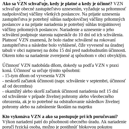
Ako sa VZN schvaľuje, kedy je platné a kedy je účinné?
VZN
schvaľuje obecné zastupiteľstvo uznesením, vyžaduje sa prítomnosť
nadpolovičnej väčšiny všetkých poslancov. Na prijatie uznesenia
zastupiteľstva je potrebný súhlas nadpolovičnej väčšiny prítomných
poslancov a na prijatie nariadenia je potrebný súhlas trojpätinovej
väčšiny prítomných poslancov. Nariadenie a uznesenie o jeho
schválení podpisuje starosta najneskôr do 10 dní od ich schválenia.
Platnosť VZN znamená, že bolo riadne schválené na rokovaní
zastupiteľstva a následne bolo vyhlásené, čiže vyvesené na úradnej
tabuli v obci najmenej na dobu 15 dní pred nadobudnutím účinnosti.
Okrem toho sa nariadenie zverejnené aj spôsobom v obci obvyklým.
Účinnosť VZN nadobúda dňom, dokedy sa podľa VZN v praxi
koná. Účinnosť sa určuje týmito spôsobmi:
- 15-tym dňom od vyvesenia VZN
- neskorší začiatok účinnosti (napr. schválenie v septembri, účinnosť
až od decembra)
- okamžitý alebo skorší začiatok účinnosti nariadenia než 15 dní
od schválenie v prípade živelnej pohromy alebo všeobecného
ohrozenia, ak je to potrebné na odstraňovanie následkov živelnej
pohromy alebo na zabránenie škodám na majetku
Kto vykonáva VZN a ako sa postupuje pri ich poručovaní?
Výkon nariadení patrí do pôsobnosti obecného úradu. Ak nariadenie
poručí fyzická osoba, možno je postihnúť blokovou pokutou