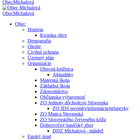
Obec
Michalová
Obec
Michalová
Obec
História
Kronika obce
Demografia
Okolie
Civilná ochrana
Územný plán
Organizácie
Obecná knižnica
Aktualitky
Materská škola
Základná škola
Zdravotníctvo
Občianska vybavenosť
ZO Jednoty dôchodcov Slovenska
ZO JDS novinky⁄informácie⁄príspevky
ZO Matica Slovenská
ZO Slovenského červeného kríža
Dobrovoľný hasičský zbor
DHZ Michalová - mládež
Farský úrad