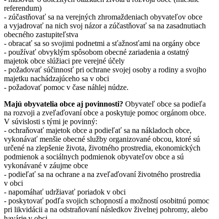
referendum)
- zúčastňovať sa na verejných zhromaždeniach obyvateľov obce
a vyjadrovať na nich svoj názor a zúčastňovať sa na zasadnutiach
obecného zastupiteľstva
- obracať sa so svojimi podnetmi a sťažnosťami na orgány obce
- používať obvyklým spôsobom obecné zariadenia a ostatný
majetok obce slúžiaci pre verejné účely
- požadovať súčinnosť pri ochrane svojej osoby a rodiny a svojho
majetku nachádzajúceho sa v obci
- požadovať pomoc v čase náhlej núdze.
Majú obyvatelia obce aj povinnosti?
Obyvateľ obce sa podieľa
na rozvoji a zveľaďovaní obce a poskytuje pomoc orgánom obce.
V súvislosti s tými je povinný:
- ochraňovať majetok obce a podieľať sa na nákladoch obce,
vykonávať menšie obecné služby organizované obcou, ktoré sú
určené na zlepšenie života, životného prostredia, ekonomických
podmienok a sociálnych podmienok obyvateľov obce a sú
vykonávané v záujme obce
- podieľať sa na ochrane a na zveľaďovaní životného prostredia
v obci
- napomáhať udržiavať poriadok v obci
- poskytovať podľa svojich schopností a možností osobitnú pomoc
pri likvidácii a na odstraňovaní následkov živelnej pohromy, alebo
havárie v obci