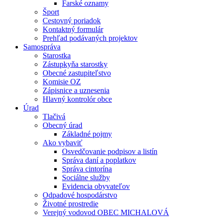
Farské oznamy
Šport
Cestovný poriadok
Kontaktný formulár
Prehľad podávaných projektov
Samospráva
Starostka
Zástupkyňa starostky
Obecné zastupiteľstvo
Komisie OZ
Zápisnice a uznesenia
Hlavný kontrolór obce
Úrad
Tlačivá
Obecný úrad
Základné pojmy
Ako vybaviť
Osvedčovanie podpisov a listín
Správa daní a poplatkov
Správa cintorína
Sociálne služby
Evidencia obyvateľov
Odpadové hospodárstvo
Životné prostredie
Verejný vodovod OBEC MICHALOVÁ