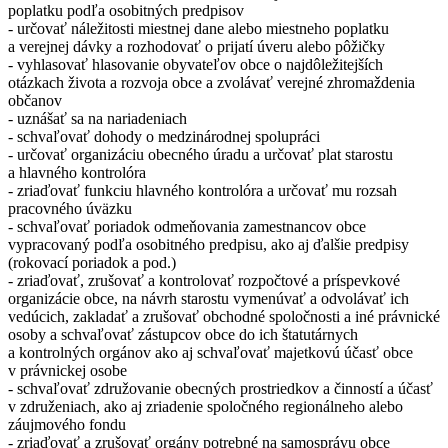
poplatku podľa osobitných predpisov
- určovať náležitosti miestnej dane alebo miestneho poplatku
a verejnej dávky a rozhodovať o prijatí úveru alebo pôžičky
- vyhlasovať hlasovanie obyvateľov obce o najdôležitejších
otázkach života a rozvoja obce a zvolávať verejné zhromaždenia
občanov
- uznášať sa na nariadeniach
- schvaľovať dohody o medzinárodnej spolupráci
- určovať organizáciu obecného úradu a určovať plat starostu
a hlavného kontrolóra
- zriaďovať funkciu hlavného kontrolóra a určovať mu rozsah
pracovného úväzku
- schvaľovať poriadok odmeňovania zamestnancov obce
vypracovaný podľa osobitného predpisu, ako aj ďalšie predpisy
(rokovací poriadok a pod.)
- zriaďovať, zrušovať a kontrolovať rozpočtové a príspevkové
organizácie obce, na návrh starostu vymenúvať a odvolávať ich
vedúcich, zakladať a zrušovať obchodné spoločnosti a iné právnické
osoby a schvaľovať zástupcov obce do ich štatutárnych
a kontrolných orgánov ako aj schvaľovať majetkovú účasť obce
v právnickej osobe
- schvaľovať združovanie obecných prostriedkov a činností a účasť
v združeniach, ako aj zriadenie spoločného regionálneho alebo
záujmového fondu
- zriaďovať a zrušovať orgány potrebné na samosprávu obce