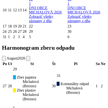
1
1
DNI OBCE
DNI OBCE
10
11
12
13
14
MICHALOVÁ 2026
MICHALOVÁ 2026
Zobraziť všetky
Zobraziť všetky
záznamy z dňa
záznamy z dňa
17
18
19
20
21
22
23
24
25
26
27
28
29
30
31
1
2
3
4
5
6
Harmonogram zberu odpadu
August
2026
Po
Ut
St
Št
Pi
So
Ne
29
31
Zber papiera
Michalová
Komunálny odpad
27
28
(Brezno)
30
1
2
Michalová
Zber plastov
(Brezno)
Michalová
(Brezno)