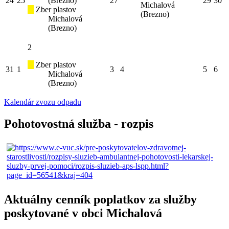
24
25
(Brezno)
27
29
30
Michalová
Zber plastov
(Brezno)
Michalová
(Brezno)
2
Zber plastov
31
1
3
4
5
6
Michalová
(Brezno)
Kalendár zvozu odpadu
Pohotovostná služba - rozpis
Aktuálny cenník poplatkov za služby
poskytované v obci Michalová