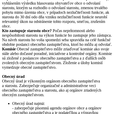
vyhlásením výsledku hlasovania obyvateľov obce o odvolaní
starostu, ktorým sa rozhodlo o odvolaní starostu, zmenou trvalého
pobytu mimo územia obce, v prípadoch nezlučiteľnosti funkcie, ak
starosta do 30 dní odo dňa vzniku nezlučiteľnosti funkcie neurobí
relevantný úkon na odstránenie tohto rozporu, smrťou, zrušením
obce.
Kto zastupuje starostu obce?
Počas neprítomnosti alebo
nespôsobilosti starostu na výkon funkcie ho zastupuje jeho zástupca.
Na návrh starostu ho volia spomedzi seba spravidla na celé funkčné
obdobie poslanci obecného zastupiteľstva, ktorí ho môžu aj odvolať.
Komisie
Obecné zastupiteľstvo môže zriaďovať komisie ako svoje
stále alebo dočasné poradné, iniciatívne a kontrolné orgány. Komisie
sú zložené z poslancov obecného zastupiteľstva a z ďalších osôb
zvolených obecným zastupiteľstvom. Zloženie a úlohy komisií
vymedzuje obecné zastupiteľstvo.
Obecný úrad
Obecný úrad je výkonným orgánom obecného zastupiteľstva
a starostu. Zabezpečuje organizačné a administratívne veci
obecného zastupiteľstva a starostu, ako aj orgánov zriadených
obecným zastupiteľstvom.
Obecný úrad najmä:
- zabezpečuje písomnú agendu orgánov obce a orgánov
obecného zastupiteľstva a je podateľňou a výpravňou