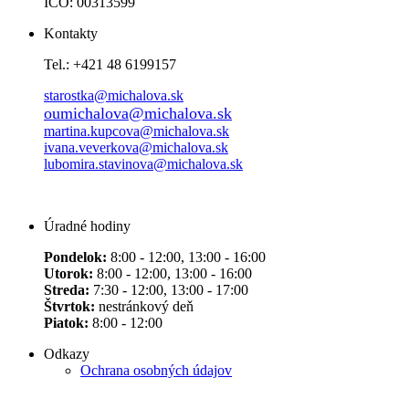
IČO: 00313599
Kontakty
Tel.: +421 48 6199157
starostka@michalova.sk
oumichalova@michalova.sk
martina.kupcova@michalova.sk
ivana.veverkova@michalova.sk
lubomira.stavinova@michalova.sk
Úradné hodiny
Pondelok:
8:00 - 12:00, 13:00 - 16:00
Utorok:
8:00 - 12:00, 13:00 - 16:00
Streda:
7:30 - 12:00, 13:00 - 17:00
Štvrtok:
nestránkový deň
Piatok:
8:00 - 12:00
Odkazy
Ochrana osobných údajov