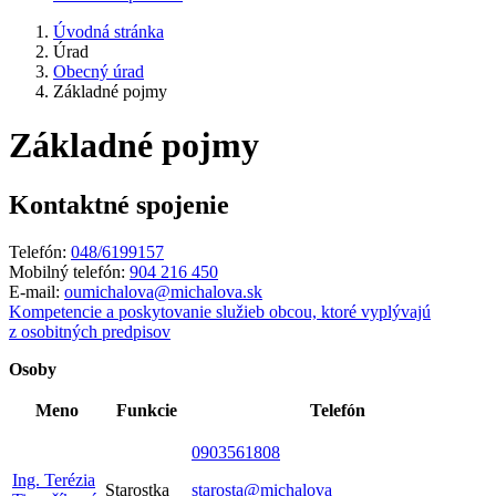
Úvodná stránka
Úrad
Obecný úrad
Základné pojmy
Základné pojmy
Kontaktné spojenie
Telefón:
048/6199157
Mobilný telefón:
904 216 450
E-mail:
oumichalova@michalova.sk
Kompetencie a poskytovanie služieb obcou, ktoré vyplývajú
z osobitných predpisov
Osoby
Meno
Funkcie
Telefón
0903561808
Ing. Terézia
Starostka
starosta@michalova