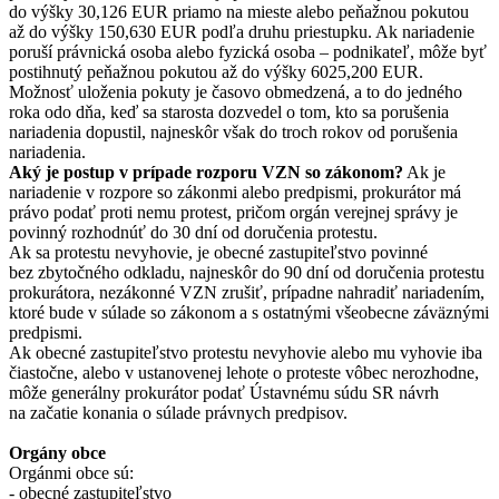
do výšky 30,126 EUR priamo na mieste alebo peňažnou pokutou
až do výšky 150,630 EUR podľa druhu priestupku. Ak nariadenie
poruší právnická osoba alebo fyzická osoba – podnikateľ, môže byť
postihnutý peňažnou pokutou až do výšky 6025,200 EUR.
Možnosť uloženia pokuty je časovo obmedzená, a to do jedného
roka odo dňa, keď sa starosta dozvedel o tom, kto sa porušenia
nariadenia dopustil, najneskôr však do troch rokov od porušenia
nariadenia.
Aký je postup v prípade rozporu VZN so zákonom?
Ak je
nariadenie v rozpore so zákonmi alebo predpismi, prokurátor má
právo podať proti nemu protest, pričom orgán verejnej správy je
povinný rozhodnúť do 30 dní od doručenia protestu.
Ak sa protestu nevyhovie, je obecné zastupiteľstvo povinné
bez zbytočného odkladu, najneskôr do 90 dní od doručenia protestu
prokurátora, nezákonné VZN zrušiť, prípadne nahradiť nariadením,
ktoré bude v súlade so zákonom a s ostatnými všeobecne záväznými
predpismi.
Ak obecné zastupiteľstvo protestu nevyhovie alebo mu vyhovie iba
čiastočne, alebo v ustanovenej lehote o proteste vôbec nerozhodne,
môže generálny prokurátor podať Ústavnému súdu SR návrh
na začatie konania o súlade právnych predpisov.
Orgány obce
Orgánmi obce sú:
- obecné zastupiteľstvo