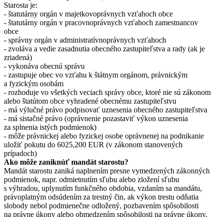
Starosta je:
- štatutárny orgán v majetkovoprávnych vzťahoch obce
- štatutárny orgán v pracovnoprávnych vzťahoch zamestnancov
obce
- správny orgán v administratívnoprávnych vzťahoch
- zvoláva a vedie zasadnutia obecného zastupiteľstva a rady (ak je
zriadená)
- vykonáva obecnú správu
- zastupuje obec vo vzťahu k štátnym orgánom, právnickým
a fyzickým osobám
- rozhoduje vo všetkých veciach správy obce, ktoré nie sú zákonom
alebo štatútom obce vyhradené obecnému zastupiteľstvu
- má výlučné právo podpisovať uznesenia obecného zastupiteľstva
- má sistačné právo (oprávnenie pozastaviť výkon uznesenia
za splnenia istých podmienok)
- môže právnickej alebo fyzickej osobe oprávnenej na podnikanie
uložiť pokutu do 6025,200 EUR (v zákonom stanovených
prípadoch)
Ako môže zaniknúť mandát starostu?
Mandát starostu zaniká naplnením presne vymedzených zákonných
podmienok, napr. odmietnutím sľubu alebo zložení sľubu
s výhradou, uplynutím funkčného obdobia, vzdaním sa mandátu,
právoplatným odsúdením za trestný čin, ak výkon trestu odňatia
slobody nebol podmienečne odložený, pozbavením spôsobilosti
na právne úkony alebo obmedzením spôsobilosti na právne úkony,