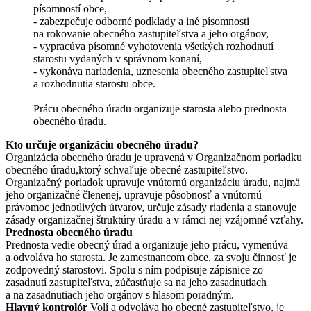
písomností obce,
- zabezpečuje odborné podklady a iné písomnosti
na rokovanie obecného zastupiteľstva a jeho orgánov,
- vypracúva písomné vyhotovenia všetkých rozhodnutí
starostu vydaných v správnom konaní,
- vykonáva nariadenia, uznesenia obecného zastupiteľstva
a rozhodnutia starostu obce.
Prácu obecného úradu organizuje starosta alebo prednosta
obecného úradu.
Kto určuje organizáciu obecného úradu?
Organizácia obecného úradu je upravená v Organizačnom poriadku
obecného úradu,ktorý schvaľuje obecné zastupiteľstvo.
Organizačný poriadok upravuje vnútornú organizáciu úradu, najmä
jeho organizačné členenej, upravuje pôsobnosť a vnútornú
právomoc jednotlivých útvarov, určuje zásady riadenia a stanovuje
zásady organizačnej štruktúry úradu a v rámci nej vzájomné vzťahy.
Prednosta obecného úradu
Prednosta vedie obecný úrad a organizuje jeho prácu, vymenúva
a odvoláva ho starosta. Je zamestnancom obce, za svoju činnosť je
zodpovedný starostovi. Spolu s ním podpisuje zápisnice zo
zasadnutí zastupiteľstva, zúčastňuje sa na jeho zasadnutiach
a na zasadnutiach jeho orgánov s hlasom poradným.
Hlavný kontrolór
Volí a odvoláva ho obecné zastupiteľstvo, je