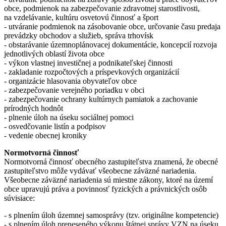
obce, podmienok na zabezpečovanie zdravotnej starostlivosti,
na vzdelávanie, kultúru osvetovú činnosť a šport
- utváranie podmienok na zásobovanie obce, určovanie času predaja
prevádzky obchodov a služieb, správa trhovísk
- obstarávanie územnoplánovacej dokumentácie, koncepcií rozvoja
jednotlivých oblastí života obce
- výkon vlastnej investičnej a podnikateľskej činnosti
- zakladanie rozpočtových a príspevkových organizácií
- organizácie hlasovania obyvateľov obce
- zabezpečovanie verejného poriadku v obci
- zabezpečovanie ochrany kultúrnych pamiatok a zachovanie
prírodných hodnôt
- plnenie úloh na úseku sociálnej pomoci
- osvedčovanie listín a podpisov
- vedenie obecnej kroniky
Normotvorná činnosť
Normotvorná činnosť obecného zastupiteľstva znamená, že obecné
zastupiteľstvo môže vydávať všeobecne záväzné nariadenia.
Všeobecne záväzné nariadenia sú miestne zákony, ktoré na území
obce upravujú práva a povinnosť fyzických a právnických osôb
súvisiace:
- s plnením úloh územnej samosprávy (tzv. originálne kompetencie)
- s plnením úloh preneseného výkonu štátnej správy VZN na úseku