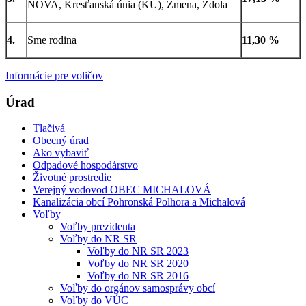
NOVA, Kresťanská únia (KÚ), Zmena, Zdola
4.
Sme rodina
11,30 %
Informácie pre voličov
Úrad
Tlačivá
Obecný úrad
Ako vybaviť
Odpadové hospodárstvo
Životné prostredie
Verejný vodovod OBEC MICHALOVÁ
Kanalizácia obcí Pohronská Polhora a Michalová
Voľby
Voľby prezidenta
Voľby do NR SR
Voľby do NR SR 2023
Voľby do NR SR 2020
Voľby do NR SR 2016
Voľby do orgánov samosprávy obcí
Voľby do VÚC