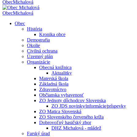
Obec
Michalová
Obec
Michalová
Obec
História
Kronika obce
Demografia
Okolie
Civilná ochrana
Územný plán
Organizácie
Obecná knižnica
Aktualitky
Materská škola
Základná škola
Zdravotníctvo
Občianska vybavenosť
ZO Jednoty dôchodcov Slovenska
ZO JDS novinky⁄informácie⁄príspevky
ZO Matica Slovenská
ZO Slovenského červeného kríža
Dobrovoľný hasičský zbor
DHZ Michalová - mládež
Farský úrad