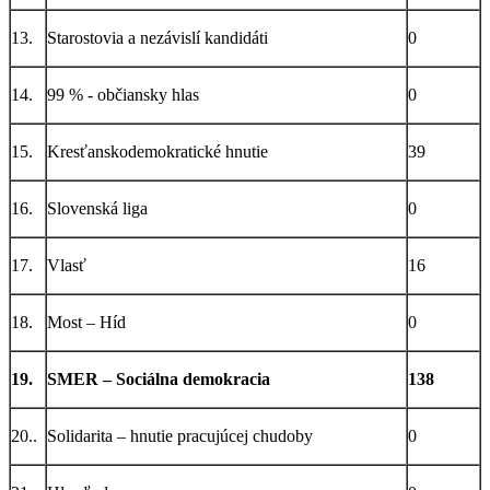
13.
Starostovia a nezávislí kandidáti
0
14.
99 % - občiansky hlas
0
15.
Kresťanskodemokratické hnutie
39
16.
Slovenská liga
0
17.
Vlasť
16
18.
Most – Híd
0
19.
SMER – Sociálna demokracia
138
20..
Solidarita – hnutie pracujúcej chudoby
0