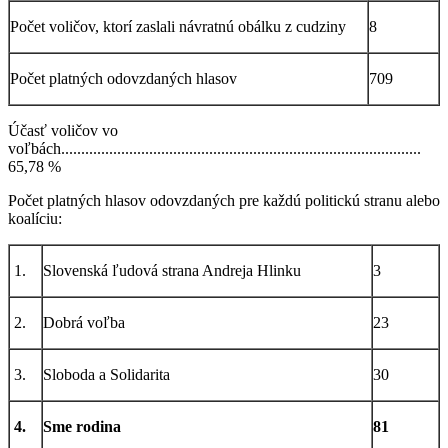
Počet voličov, ktorí zaslali návratnú obálku z cudziny
8
Počet platných odovzdaných hlasov
709
Účasť voličov vo
voľbách..........................................................................................
65,78 %
Počet platných hlasov odovzdaných pre každú politickú stranu alebo
koalíciu:
1.
Slovenská ľudová strana Andreja Hlinku
3
2.
Dobrá voľba
23
3.
Sloboda a Solidarita
30
4.
Sme rodina
81