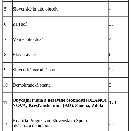
5.
Slovenské hnutie obrody
4
6.
Za ľudí
33
7.
Máme toho dosť!
4
8.
Hlas pravice
0
9.
Slovenská národná strana
23
10.
Demokratická strana
3
Obyčajní ľudia a nezávislé osobnosti (OĽANO),
11.
123
NOVA, Kresťanská únia (KÚ), Zmena, Zdola
Koalícia Progresívne Slovensko a Spolu –
12.
35
občianska demokracia