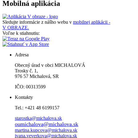
Mobilná aplikácia
Sledujte informácie z nášho webu v
mobilnej aplikácii -
V OBRAZE.
Voľne k stiahnutiu:
Adresa
Obecný úrad v obci MICHALOVÁ
Trosky č. 1,
976 57 Michalová, SR
IČO: 00313599
Kontakty
Tel.: +421 48 6199157
starostka@michalova.sk
oumichalova@michalova.sk
martina.kupcova@michalova.sk
ivana.veverkova@michalova.sk