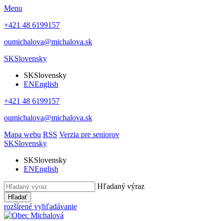
Menu
+421 48 6199157
oumichalova@michalova.sk
SK
Slovensky
SK
Slovensky
EN
English
+421 48 6199157
oumichalova@michalova.sk
Mapa webu
RSS
Verzia pre seniorov
SK
Slovensky
SK
Slovensky
EN
English
Hľadaný výraz
Hľadať
rozšírené vyhľadávanie