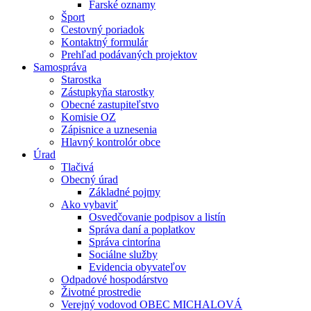
Farské oznamy
Šport
Cestovný poriadok
Kontaktný formulár
Prehľad podávaných projektov
Samospráva
Starostka
Zástupkyňa starostky
Obecné zastupiteľstvo
Komisie OZ
Zápisnice a uznesenia
Hlavný kontrolór obce
Úrad
Tlačivá
Obecný úrad
Základné pojmy
Ako vybaviť
Osvedčovanie podpisov a listín
Správa daní a poplatkov
Správa cintorína
Sociálne služby
Evidencia obyvateľov
Odpadové hospodárstvo
Životné prostredie
Verejný vodovod OBEC MICHALOVÁ