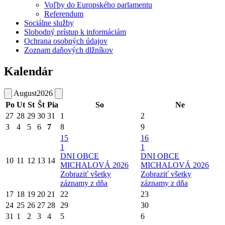
Voľby do Europského parlamentu
Referendum
Sociálne služby
Slobodný prístup k informáciám
Ochrana osobných údajov
Zoznam daňových dlžníkov
Kalendár
August
2026
Po
Ut
St
Št
Pia
So
Ne
27
28
29
30
31
1
2
3
4
5
6
7
8
9
15
16
1
1
DNI OBCE
DNI OBCE
10
11
12
13
14
MICHALOVÁ 2026
MICHALOVÁ 2026
Zobraziť všetky
Zobraziť všetky
záznamy z dňa
záznamy z dňa
17
18
19
20
21
22
23
24
25
26
27
28
29
30
31
1
2
3
4
5
6