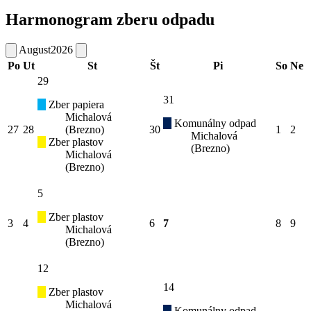
Harmonogram zberu odpadu
August
2026
Po
Ut
St
Št
Pi
So
Ne
29
31
Zber papiera
Michalová
Komunálny odpad
27
28
(Brezno)
30
1
2
Michalová
Zber plastov
(Brezno)
Michalová
(Brezno)
5
Zber plastov
3
4
6
7
8
9
Michalová
(Brezno)
12
14
Zber plastov
Michalová
Komunálny odpad