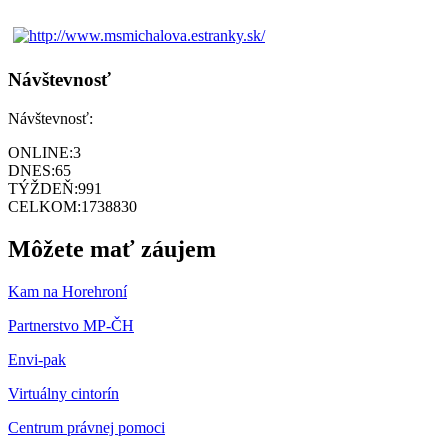
Návštevnosť
Návštevnosť:
ONLINE:
3
DNES:
65
TÝŽDEŇ:
991
CELKOM:
1738830
Môžete mať záujem
Kam na Horehroní
Partnerstvo MP-ČH
Envi-pak
Virtuálny cintorín
Centrum právnej pomoci