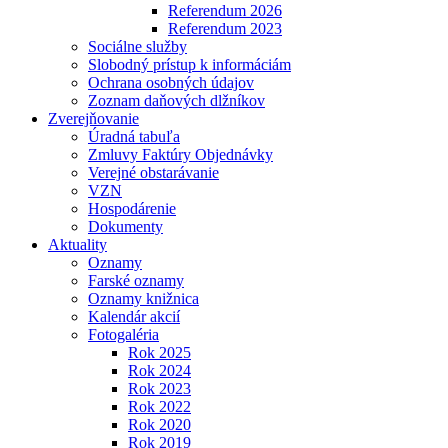
Referendum 2026
Referendum 2023
Sociálne služby
Slobodný prístup k informáciám
Ochrana osobných údajov
Zoznam daňových dlžníkov
Zverejňovanie
Úradná tabuľa
Zmluvy Faktúry Objednávky
Verejné obstarávanie
VZN
Hospodárenie
Dokumenty
Aktuality
Oznamy
Farské oznamy
Oznamy knižnica
Kalendár akcií
Fotogaléria
Rok 2025
Rok 2024
Rok 2023
Rok 2022
Rok 2020
Rok 2019