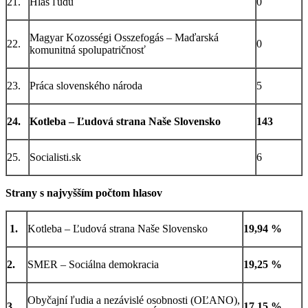
21.
Hlas ľudu
0
Magyar Kozosségi Osszefogás – Maďarská
22.
0
komunitná spolupatričnosť
23.
Práca slovenského národa
5
24.
Kotleba – Ľudová strana Naše Slovensko
143
25.
Socialisti.sk
6
Strany s najvyšším počtom hlasov
1.
Kotleba – Ľudová strana Naše Slovensko
19,94 %
2.
SMER – Sociálna demokracia
19,25 %
Obyčajní ľudia a nezávislé osobnosti (OĽANO),
3.
17,15 %