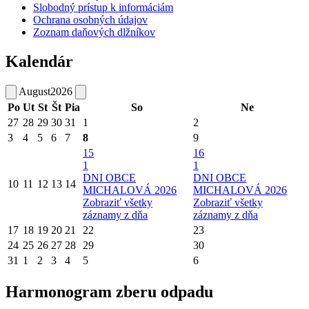
Slobodný prístup k informáciám
Ochrana osobných údajov
Zoznam daňových dlžníkov
Kalendár
August
2026
Po
Ut
St
Št
Pia
So
Ne
27
28
29
30
31
1
2
3
4
5
6
7
8
9
15
16
1
1
DNI OBCE
DNI OBCE
10
11
12
13
14
MICHALOVÁ 2026
MICHALOVÁ 2026
Zobraziť všetky
Zobraziť všetky
záznamy z dňa
záznamy z dňa
17
18
19
20
21
22
23
24
25
26
27
28
29
30
31
1
2
3
4
5
6
Harmonogram zberu odpadu