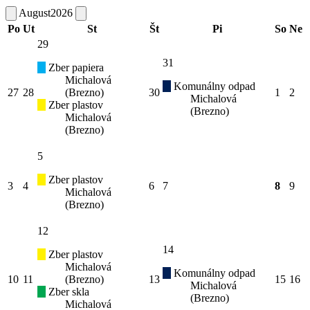
August
2026
Po
Ut
St
Št
Pi
So
Ne
29
31
Zber papiera
Michalová
Komunálny odpad
27
28
(Brezno)
30
1
2
Michalová
Zber plastov
(Brezno)
Michalová
(Brezno)
5
Zber plastov
3
4
6
7
8
9
Michalová
(Brezno)
12
14
Zber plastov
Michalová
Komunálny odpad
10
11
(Brezno)
13
15
16
Michalová
Zber skla
(Brezno)
Michalová