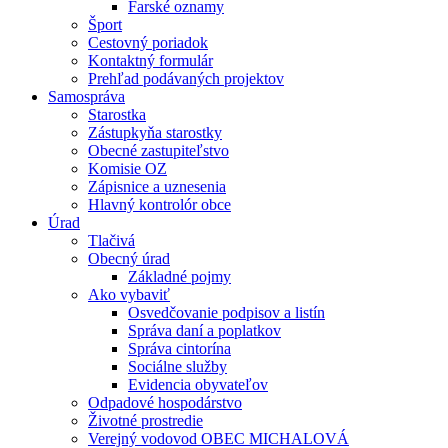
Farské oznamy
Šport
Cestovný poriadok
Kontaktný formulár
Prehľad podávaných projektov
Samospráva
Starostka
Zástupkyňa starostky
Obecné zastupiteľstvo
Komisie OZ
Zápisnice a uznesenia
Hlavný kontrolór obce
Úrad
Tlačivá
Obecný úrad
Základné pojmy
Ako vybaviť
Osvedčovanie podpisov a listín
Správa daní a poplatkov
Správa cintorína
Sociálne služby
Evidencia obyvateľov
Odpadové hospodárstvo
Životné prostredie
Verejný vodovod OBEC MICHALOVÁ