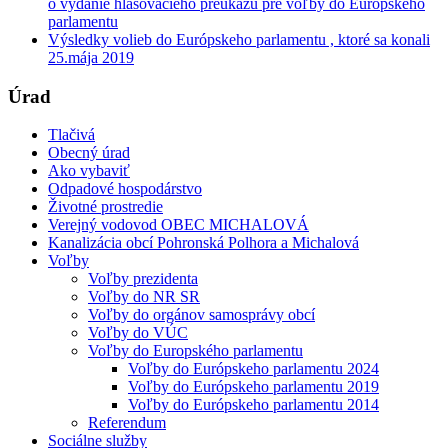
o vydanie hlasovacieho preukazu pre voľby do Európskeho
parlamentu
Výsledky volieb do Európskeho parlamentu , ktoré sa konali
25.mája 2019
Úrad
Tlačivá
Obecný úrad
Ako vybaviť
Odpadové hospodárstvo
Životné prostredie
Verejný vodovod OBEC MICHALOVÁ
Kanalizácia obcí Pohronská Polhora a Michalová
Voľby
Voľby prezidenta
Voľby do NR SR
Voľby do orgánov samosprávy obcí
Voľby do VÚC
Voľby do Europského parlamentu
Voľby do Európskeho parlamentu 2024
Voľby do Európskeho parlamentu 2019
Voľby do Európskeho parlamentu 2014
Referendum
Sociálne služby