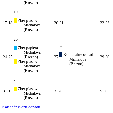
(Brezno)
19
Zber plastov
17
18
20
21
22
23
Michalová
(Brezno)
26
28
Zber papiera
Michalová
Komunálny odpad
24
25
(Brezno)
27
29
30
Michalová
Zber plastov
(Brezno)
Michalová
(Brezno)
2
Zber plastov
31
1
3
4
5
6
Michalová
(Brezno)
Kalendár zvozu odpadu