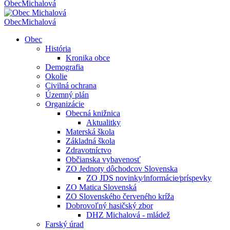
Obec
Michalová
Obec
Michalová
Obec
História
Kronika obce
Demografia
Okolie
Civilná ochrana
Územný plán
Organizácie
Obecná knižnica
Aktualitky
Materská škola
Základná škola
Zdravotníctvo
Občianska vybavenosť
ZO Jednoty dôchodcov Slovenska
ZO JDS novinky⁄informácie⁄príspevky
ZO Matica Slovenská
ZO Slovenského červeného kríža
Dobrovoľný hasičský zbor
DHZ Michalová - mládež
Farský úrad