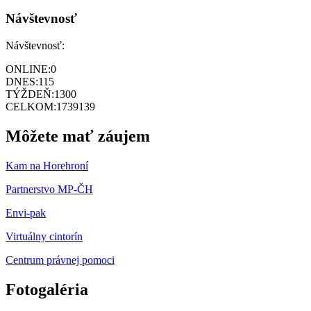
Návštevnosť
Návštevnosť:
ONLINE:
0
DNES:
115
TÝŽDEŇ:
1300
CELKOM:
1739139
Môžete mať záujem
Kam na Horehroní
Partnerstvo MP-ČH
Envi-pak
Virtuálny cintorín
Centrum právnej pomoci
Fotogaléria