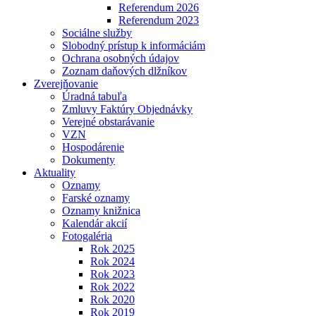
Referendum 2026
Referendum 2023
Sociálne služby
Slobodný prístup k informáciám
Ochrana osobných údajov
Zoznam daňových dlžníkov
Zverejňovanie
Úradná tabuľa
Zmluvy Faktúry Objednávky
Verejné obstarávanie
VZN
Hospodárenie
Dokumenty
Aktuality
Oznamy
Farské oznamy
Oznamy knižnica
Kalendár akcií
Fotogaléria
Rok 2025
Rok 2024
Rok 2023
Rok 2022
Rok 2020
Rok 2019