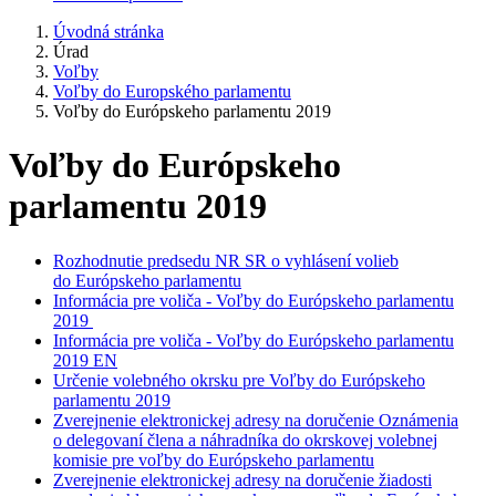
Úvodná stránka
Úrad
Voľby
Voľby do Europského parlamentu
Voľby do Európskeho parlamentu 2019
Voľby do Európskeho
parlamentu 2019
Rozhodnutie predsedu NR SR o vyhlásení volieb
do Európskeho parlamentu
Informácia pre voliča - Voľby do Európskeho parlamentu
2019
Informácia pre voliča - Voľby do Európskeho parlamentu
2019 EN
Určenie volebného okrsku pre Voľby do Európskeho
parlamentu 2019
Zverejnenie elektronickej adresy na doručenie Oznámenia
o delegovaní člena a náhradníka do okrskovej volebnej
komisie pre voľby do Európskeho parlamentu
Zverejnenie elektronickej adresy na doručenie žiadosti