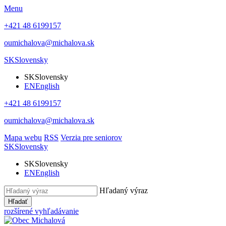
Menu
+421 48 6199157
oumichalova@michalova.sk
SK
Slovensky
SK
Slovensky
EN
English
+421 48 6199157
oumichalova@michalova.sk
Mapa webu
RSS
Verzia pre seniorov
SK
Slovensky
SK
Slovensky
EN
English
Hľadaný výraz
Hľadať
rozšírené vyhľadávanie