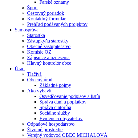
Farské oznamy
Šport
Cestovný poriadok
Kontaktný formulár
Prehľad podávaných projektov
Samospráva
Starostka
Zástupkyňa starostky
Obecné zastupiteľstvo
Komisie OZ
Zápisnice a uznesenia
Hlavný kontrolór obce
Úrad
Tlačivá
Obecný úrad
Základné pojmy
Ako vybaviť
Osvedčovanie podpisov a listín
Správa daní a poplatkov
Správa cintorína
Sociálne služby
Evidencia obyvateľov
Odpadové hospodárstvo
Životné prostredie
Verejný vodovod OBEC MICHALOVÁ