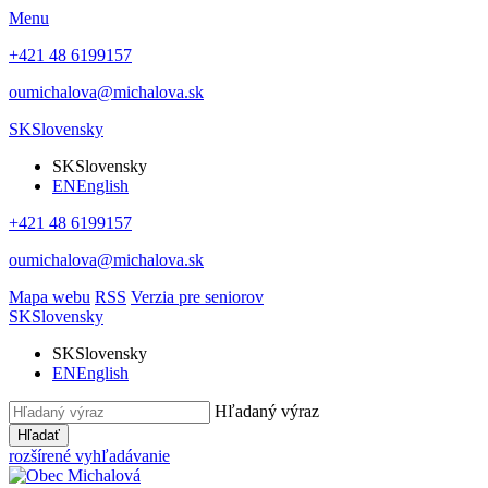
Menu
+421 48 6199157
oumichalova@michalova.sk
SK
Slovensky
SK
Slovensky
EN
English
+421 48 6199157
oumichalova@michalova.sk
Mapa webu
RSS
Verzia pre seniorov
SK
Slovensky
SK
Slovensky
EN
English
Hľadaný výraz
Hľadať
rozšírené vyhľadávanie