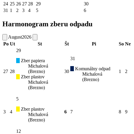
24
25
26
27
28
29
30
31
1
2
3
4
5
6
Harmonogram zberu odpadu
August
2026
Po
Ut
St
Št
Pi
So
Ne
29
31
Zber papiera
Michalová
Komunálny odpad
27
28
(Brezno)
30
1
2
Michalová
Zber plastov
(Brezno)
Michalová
(Brezno)
5
Zber plastov
3
4
6
7
8
9
Michalová
(Brezno)
12