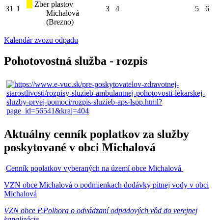
Zber plastov
31
1
3
4
5
6
Michalová
(Brezno)
Kalendár zvozu odpadu
Pohotovostná služba - rozpis
Aktuálny cenník poplatkov za služby
poskytované v obci Michalová
Cenník poplatkov vyberaných na území obce Michalová
VZN obce Michalová o podmienkach dodávky pitnej vody v obci
Michalová
VZN obce P.Polhora o odvádzaní odpadových vôd do verejnej
kanalizácie