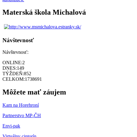
Materská škola Michalová
Návštevnosť
Návštevnosť:
ONLINE:
2
DNES:
149
TÝŽDEŇ:
852
CELKOM:
1738691
Môžete mať záujem
Kam na Horehroní
Partnerstvo MP-ČH
Envi-pak
Virtuálny cintorín