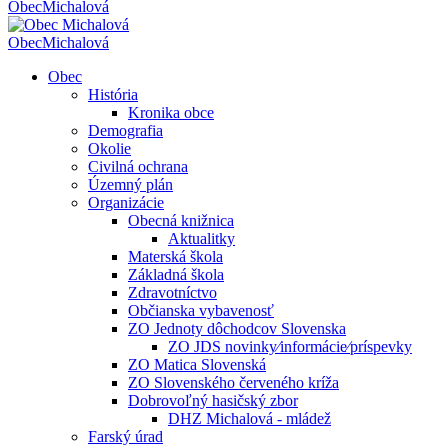
Obec
Michalová
Obec
Michalová
Obec
História
Kronika obce
Demografia
Okolie
Civilná ochrana
Územný plán
Organizácie
Obecná knižnica
Aktualitky
Materská škola
Základná škola
Zdravotníctvo
Občianska vybavenosť
ZO Jednoty dôchodcov Slovenska
ZO JDS novinky⁄informácie⁄príspevky
ZO Matica Slovenská
ZO Slovenského červeného kríža
Dobrovoľný hasičský zbor
DHZ Michalová - mládež
Farský úrad