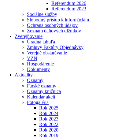
Referendum 2026
Referendum 2023
Sociálne služby
Slobodný prístup k informáciám
Ochrana osobných údajov
Zoznam daňových dlžníkov
Zverejňovanie
Úradná tabuľa
Zmluvy Faktúry Objednávky
Verejné obstarávanie
VZN
Hospodárenie
Dokumenty
Aktuality
Oznamy
Farské oznamy
Oznamy knižnica
Kalendár akcií
Fotogaléria
Rok 2025
Rok 2024
Rok 2023
Rok 2022
Rok 2020
Rok 2019