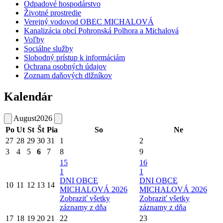
Odpadové hospodárstvo
Životné prostredie
Verejný vodovod OBEC MICHALOVÁ
Kanalizácia obcí Pohronská Polhora a Michalová
Voľby
Sociálne služby
Slobodný prístup k informáciám
Ochrana osobných údajov
Zoznam daňových dlžníkov
Kalendár
August
2026
Po
Ut
St
Št
Pia
So
Ne
27
28
29
30
31
1
2
3
4
5
6
7
8
9
15
16
1
1
DNI OBCE
DNI OBCE
10
11
12
13
14
MICHALOVÁ 2026
MICHALOVÁ 2026
Zobraziť všetky
Zobraziť všetky
záznamy z dňa
záznamy z dňa
17
18
19
20
21
22
23