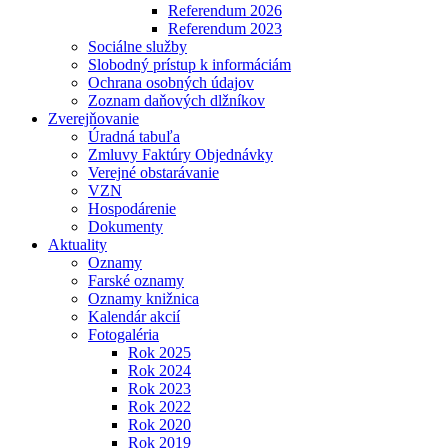
Referendum 2026
Referendum 2023
Sociálne služby
Slobodný prístup k informáciám
Ochrana osobných údajov
Zoznam daňových dlžníkov
Zverejňovanie
Úradná tabuľa
Zmluvy Faktúry Objednávky
Verejné obstarávanie
VZN
Hospodárenie
Dokumenty
Aktuality
Oznamy
Farské oznamy
Oznamy knižnica
Kalendár akcií
Fotogaléria
Rok 2025
Rok 2024
Rok 2023
Rok 2022
Rok 2020
Rok 2019