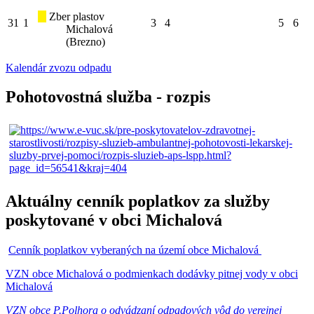
Zber plastov
31
1
3
4
5
6
Michalová
(Brezno)
Kalendár zvozu odpadu
Pohotovostná služba - rozpis
Aktuálny cenník poplatkov za služby
poskytované v obci Michalová
Cenník poplatkov vyberaných na území obce Michalová
VZN obce Michalová o podmienkach dodávky pitnej vody v obci
Michalová
VZN obce P.Polhora o odvádzaní odpadových vôd do verejnej