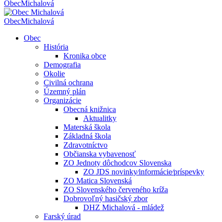
Obec
Michalová
Obec
Michalová
Obec
História
Kronika obce
Demografia
Okolie
Civilná ochrana
Územný plán
Organizácie
Obecná knižnica
Aktualitky
Materská škola
Základná škola
Zdravotníctvo
Občianska vybavenosť
ZO Jednoty dôchodcov Slovenska
ZO JDS novinky⁄informácie⁄príspevky
ZO Matica Slovenská
ZO Slovenského červeného kríža
Dobrovoľný hasičský zbor
DHZ Michalová - mládež
Farský úrad