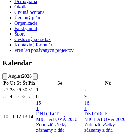
Demografia
Okolie
Civilná ochrana
Územný plán
Organizácie
Farský úrad
Šport
Cestovný poriadok
Kontaktný formulár
Prehľad podávaných projektov
Kalendár
August
2026
Po
Ut
St
Št
Pia
So
Ne
27
28
29
30
31
1
2
3
4
5
6
7
8
9
15
16
1
1
DNI OBCE
DNI OBCE
10
11
12
13
14
MICHALOVÁ 2026
MICHALOVÁ 2026
Zobraziť všetky
Zobraziť všetky
záznamy z dňa
záznamy z dňa