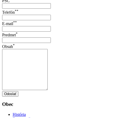
PSČ
**
Telefón
**
E-mail
*
Predmet
*
Obsah
Odoslať
Obec
História