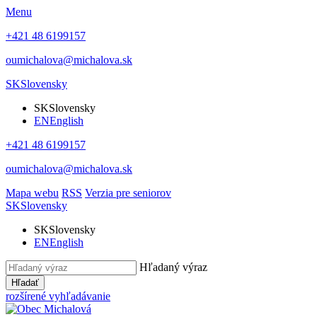
Menu
+421 48 6199157
oumichalova@michalova.sk
SK
Slovensky
SK
Slovensky
EN
English
+421 48 6199157
oumichalova@michalova.sk
Mapa webu
RSS
Verzia pre seniorov
SK
Slovensky
SK
Slovensky
EN
English
Hľadaný výraz
Hľadať
rozšírené vyhľadávanie