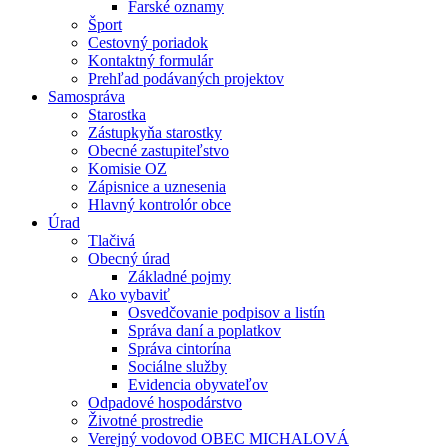
Farské oznamy
Šport
Cestovný poriadok
Kontaktný formulár
Prehľad podávaných projektov
Samospráva
Starostka
Zástupkyňa starostky
Obecné zastupiteľstvo
Komisie OZ
Zápisnice a uznesenia
Hlavný kontrolór obce
Úrad
Tlačivá
Obecný úrad
Základné pojmy
Ako vybaviť
Osvedčovanie podpisov a listín
Správa daní a poplatkov
Správa cintorína
Sociálne služby
Evidencia obyvateľov
Odpadové hospodárstvo
Životné prostredie
Verejný vodovod OBEC MICHALOVÁ