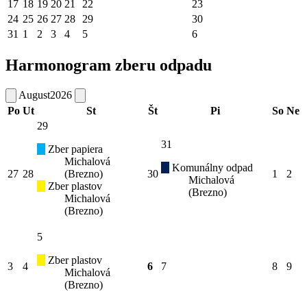
17
18
19
20
21
22
23
24
25
26
27
28
29
30
31
1
2
3
4
5
6
Harmonogram zberu odpadu
August
2026
Po
Ut
St
Št
Pi
So
Ne
29
31
Zber papiera
Michalová
Komunálny odpad
27
28
(Brezno)
30
1
2
Michalová
Zber plastov
(Brezno)
Michalová
(Brezno)
5
Zber plastov
3
4
6
7
8
9
Michalová
(Brezno)