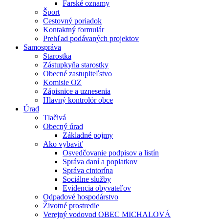
Farské oznamy
Šport
Cestovný poriadok
Kontaktný formulár
Prehľad podávaných projektov
Samospráva
Starostka
Zástupkyňa starostky
Obecné zastupiteľstvo
Komisie OZ
Zápisnice a uznesenia
Hlavný kontrolór obce
Úrad
Tlačivá
Obecný úrad
Základné pojmy
Ako vybaviť
Osvedčovanie podpisov a listín
Správa daní a poplatkov
Správa cintorína
Sociálne služby
Evidencia obyvateľov
Odpadové hospodárstvo
Životné prostredie
Verejný vodovod OBEC MICHALOVÁ