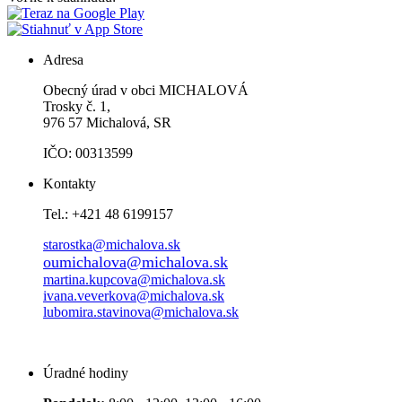
Adresa
Obecný úrad v obci MICHALOVÁ
Trosky č. 1,
976 57 Michalová, SR
IČO: 00313599
Kontakty
Tel.: +421 48 6199157
starostka@michalova.sk
oumichalova@michalova.sk
martina.kupcova@michalova.sk
ivana.veverkova@michalova.sk
lubomira.stavinova@michalova.sk
Úradné hodiny