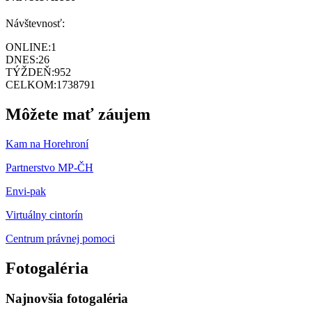
Návštevnosť:
ONLINE:
1
DNES:
26
TÝŽDEŇ:
952
CELKOM:
1738791
Môžete mať záujem
Kam na Horehroní
Partnerstvo MP-ČH
Envi-pak
Virtuálny cintorín
Centrum právnej pomoci
Fotogaléria
Najnovšia fotogaléria