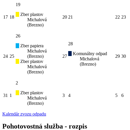
19
Zber plastov
17
18
20
21
22
23
Michalová
(Brezno)
26
28
Zber papiera
Michalová
Komunálny odpad
24
25
(Brezno)
27
29
30
Michalová
Zber plastov
(Brezno)
Michalová
(Brezno)
2
Zber plastov
31
1
3
4
5
6
Michalová
(Brezno)
Kalendár zvozu odpadu
Pohotovostná služba - rozpis