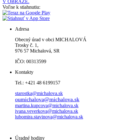
V OBRAZE.
Voľne k stiahnutiu:
Adresa
Obecný úrad v obci MICHALOVÁ
Trosky č. 1,
976 57 Michalová, SR
IČO: 00313599
Kontakty
Tel.: +421 48 6199157
starostka@michalova.sk
oumichalova@michalova.sk
martina.kupcova@michalova.sk
ivana.veverkova@michalova.sk
lubomira.stavinova@michalova.sk
Úradné hodiny