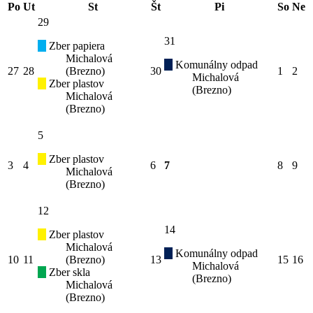
Po
Ut
St
Št
Pi
So
Ne
29
31
Zber papiera
Michalová
Komunálny odpad
27
28
(Brezno)
30
1
2
Michalová
Zber plastov
(Brezno)
Michalová
(Brezno)
5
Zber plastov
3
4
6
7
8
9
Michalová
(Brezno)
12
14
Zber plastov
Michalová
Komunálny odpad
10
11
(Brezno)
13
15
16
Michalová
Zber skla
(Brezno)
Michalová
(Brezno)