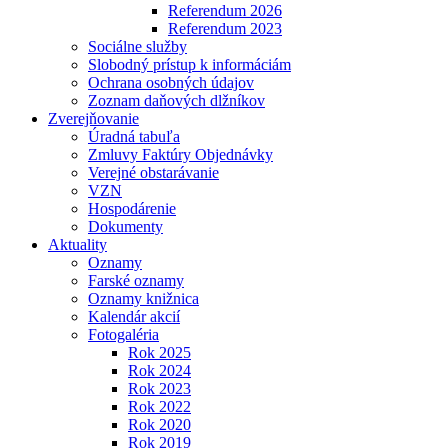
Referendum 2026
Referendum 2023
Sociálne služby
Slobodný prístup k informáciám
Ochrana osobných údajov
Zoznam daňových dlžníkov
Zverejňovanie
Úradná tabuľa
Zmluvy Faktúry Objednávky
Verejné obstarávanie
VZN
Hospodárenie
Dokumenty
Aktuality
Oznamy
Farské oznamy
Oznamy knižnica
Kalendár akcií
Fotogaléria
Rok 2025
Rok 2024
Rok 2023
Rok 2022
Rok 2020
Rok 2019