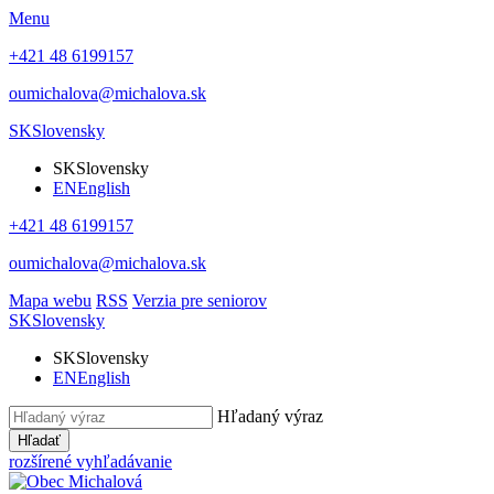
Menu
+421 48 6199157
oumichalova@michalova.sk
SK
Slovensky
SK
Slovensky
EN
English
+421 48 6199157
oumichalova@michalova.sk
Mapa webu
RSS
Verzia pre seniorov
SK
Slovensky
SK
Slovensky
EN
English
Hľadaný výraz
Hľadať
rozšírené vyhľadávanie