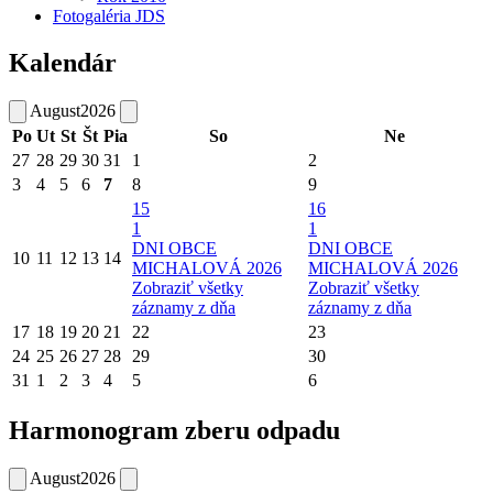
Fotogaléria JDS
Kalendár
August
2026
Po
Ut
St
Št
Pia
So
Ne
27
28
29
30
31
1
2
3
4
5
6
7
8
9
15
16
1
1
DNI OBCE
DNI OBCE
10
11
12
13
14
MICHALOVÁ 2026
MICHALOVÁ 2026
Zobraziť všetky
Zobraziť všetky
záznamy z dňa
záznamy z dňa
17
18
19
20
21
22
23
24
25
26
27
28
29
30
31
1
2
3
4
5
6
Harmonogram zberu odpadu
August
2026