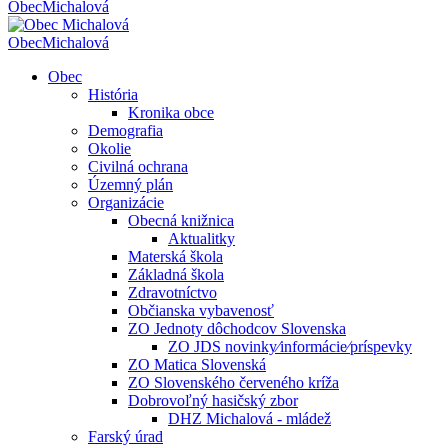
Obec
Michalová
Obec
Michalová
Obec
História
Kronika obce
Demografia
Okolie
Civilná ochrana
Územný plán
Organizácie
Obecná knižnica
Aktualitky
Materská škola
Základná škola
Zdravotníctvo
Občianska vybavenosť
ZO Jednoty dôchodcov Slovenska
ZO JDS novinky⁄informácie⁄príspevky
ZO Matica Slovenská
ZO Slovenského červeného kríža
Dobrovoľný hasičský zbor
DHZ Michalová - mládež
Farský úrad