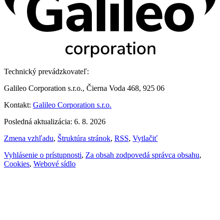
Technický prevádzkovateľ:
Galileo Corporation s.r.o., Čierna Voda 468, 925 06
Kontakt:
Galileo Corporation s.r.o.
Posledná aktualizácia: 6. 8. 2026
Zmena vzhľadu
,
Štruktúra stránok
,
RSS
,
Vytlačiť
Vyhlásenie o prístupnosti
,
Za obsah zodpovedá správca obsahu
,
Cookies
,
Webové sídlo