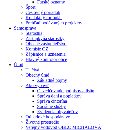
Farské oznamy
Šport
Cestovný poriadok
Kontaktný formulár
Prehľad podávaných projektov
Samospráva
Starostka
Zástupkyňa starostky
Obecné zastupiteľstvo
Komisie OZ
Zápisnice a uznesenia
Hlavný kontrolór obce
Úrad
Tlačivá
Obecný úrad
Základné pojmy
Ako vybaviť
Osvedčovanie podpisov a listín
Správa daní a poplatkov
Správa cintorína
Sociálne služby
Evidencia obyvateľov
Odpadové hospodárstvo
Životné prostredie
Verejný vodovod OBEC MICHALOVÁ