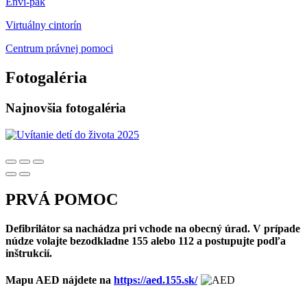
Envi-pak
Virtuálny cintorín
Centrum právnej pomoci
Fotogaléria
Najnovšia fotogaléria
PRVÁ POMOC
Defibrilátor sa nachádza pri vchode na obecný úrad. V prípade
núdze volajte bezodkladne 155 alebo 112 a postupujte podľa
inštrukcií.
Mapu AED nájdete na
https://aed.155.sk/