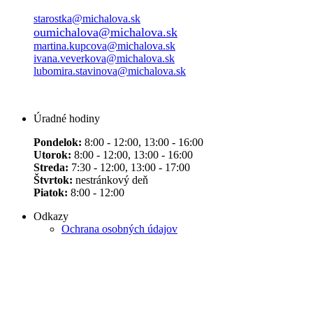
starostka@michalova.sk
oumichalova@michalova.sk
martina.kupcova@michalova.sk
ivana.veverkova@michalova.sk
lubomira.stavinova@michalova.sk
Úradné hodiny
Pondelok:
8:00 - 12:00, 13:00 - 16:00
Utorok:
8:00 - 12:00, 13:00 - 16:00
Streda:
7:30 - 12:00, 13:00 - 17:00
Štvrtok:
nestránkový deň
Piatok:
8:00 - 12:00
Odkazy
Ochrana osobných údajov