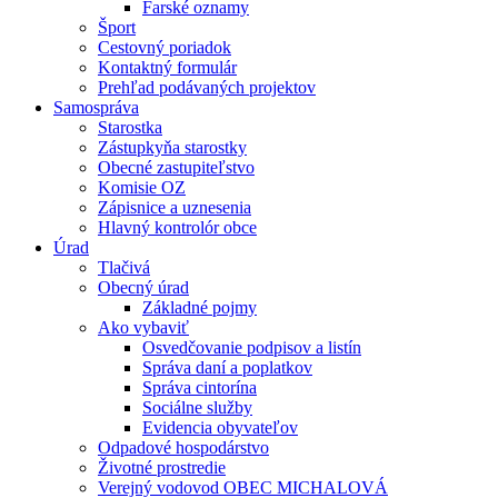
Farské oznamy
Šport
Cestovný poriadok
Kontaktný formulár
Prehľad podávaných projektov
Samospráva
Starostka
Zástupkyňa starostky
Obecné zastupiteľstvo
Komisie OZ
Zápisnice a uznesenia
Hlavný kontrolór obce
Úrad
Tlačivá
Obecný úrad
Základné pojmy
Ako vybaviť
Osvedčovanie podpisov a listín
Správa daní a poplatkov
Správa cintorína
Sociálne služby
Evidencia obyvateľov
Odpadové hospodárstvo
Životné prostredie
Verejný vodovod OBEC MICHALOVÁ