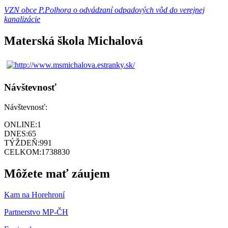
VZN obce P.Polhora o odvádzaní odpadových vôd do verejnej
kanalizácie
Materská škola Michalová
Návštevnosť
Návštevnosť:
ONLINE:
1
DNES:
65
TÝŽDEŇ:
991
CELKOM:
1738830
Môžete mať záujem
Kam na Horehroní
Partnerstvo MP-ČH