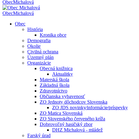
Obec
Michalová
Obec
Michalová
Obec
História
Kronika obce
Demografia
Okolie
Civilná ochrana
Územný plán
Organizácie
Obecná knižnica
Aktualitky
Materská škola
Základná škola
Zdravotníctvo
Občianska vybavenosť
ZO Jednoty dôchodcov Slovenska
ZO JDS novinky⁄informácie⁄príspevky
ZO Matica Slovenská
ZO Slovenského červeného kríža
Dobrovoľný hasičský zbor
DHZ Michalová - mládež
Farský úrad