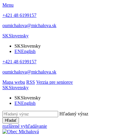
Menu
+421 48 6199157
oumichalova@michalova.sk
SK
Slovensky
SK
Slovensky
EN
English
+421 48 6199157
oumichalova@michalova.sk
Mapa webu
RSS
Verzia pre seniorov
SK
Slovensky
SK
Slovensky
EN
English
Hľadaný výraz
Hľadať
rozšírené vyhľadávanie