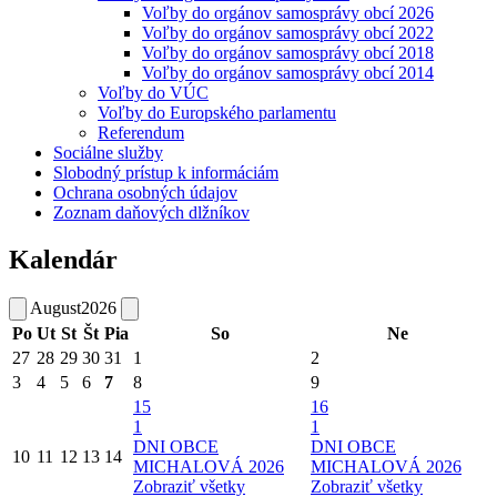
Voľby do orgánov samosprávy obcí 2026
Voľby do orgánov samosprávy obcí 2022
Voľby do orgánov samosprávy obcí 2018
Voľby do orgánov samosprávy obcí 2014
Voľby do VÚC
Voľby do Europského parlamentu
Referendum
Sociálne služby
Slobodný prístup k informáciám
Ochrana osobných údajov
Zoznam daňových dlžníkov
Kalendár
August
2026
Po
Ut
St
Št
Pia
So
Ne
27
28
29
30
31
1
2
3
4
5
6
7
8
9
15
16
1
1
DNI OBCE
DNI OBCE
10
11
12
13
14
MICHALOVÁ 2026
MICHALOVÁ 2026
Zobraziť všetky
Zobraziť všetky