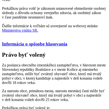
Prekážkou práva voliť je zákonom ustanovené obmedzenie osobnej
slobody z dôvodu ochrany verejného zdravia, ak osobitný zákon
v čase pandémie neustanoví inak.
Ďalšie informácie k voľbám sú uverejnené na webovej stránke
Ministerstva vnútra SR.
Informácia o spôsobe hlasovania
Právo byť volený
Za poslanca obecného (mestského) zastupiteľstva, v hlavnom meste
Slovenskej republiky Bratislave a v meste Košice aj miestneho
zastupiteľstva, môže byť zvolený obyvateľ obce, ktorý má trvalý
pobyt v obci, v ktorej kandiduje a najneskôr v deň konania volieb
dovŕši 18 rokov veku.
Za starostu obce, primátora mesta, starostu mestskej časti môže byť
zvolený obyvateľ obce, ktorý má trvalý pobyt v obci a najneskôr
v deň konania volieb dovŕši 25 rokov veku.
Prekážkou práva byť volený je: