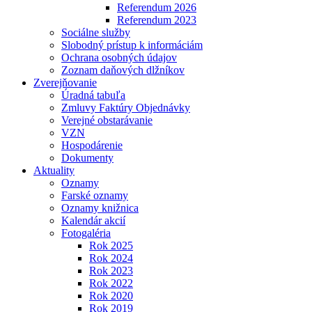
Referendum 2026
Referendum 2023
Sociálne služby
Slobodný prístup k informáciám
Ochrana osobných údajov
Zoznam daňových dlžníkov
Zverejňovanie
Úradná tabuľa
Zmluvy Faktúry Objednávky
Verejné obstarávanie
VZN
Hospodárenie
Dokumenty
Aktuality
Oznamy
Farské oznamy
Oznamy knižnica
Kalendár akcií
Fotogaléria
Rok 2025
Rok 2024
Rok 2023
Rok 2022
Rok 2020
Rok 2019