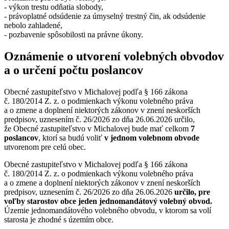
- výkon trestu odňatia slobody,
- právoplatné odsúdenie za úmyselný trestný čin, ak odsúdenie
nebolo zahladené,
- pozbavenie spôsobilosti na právne úkony.
Oznámenie o utvorení volebných obvodov
a o určení počtu poslancov
Obecné zastupiteľstvo v Michalovej podľa § 166 zákona
č. 180/2014 Z. z. o podmienkach výkonu volebného práva
a o zmene a doplnení niektorých zákonov v znení neskorších
predpisov, uznesením č. 26/2026 zo dňa 26.06.2026 určilo,
že Obecné zastupiteľstvo v Michalovej bude mať celkom
7
poslancov
, ktorí sa budú voliť
v jednom volebnom obvode
utvorenom pre celú obec.
Obecné zastupiteľstvo v Michalovej podľa § 166 zákona
č. 180/2014 Z. z. o podmienkach výkonu volebného práva
a o zmene a doplnení niektorých zákonov v znení neskorších
predpisov, uznesením č. 26/2026 zo dňa 26.06.2026
určilo, pre
voľby starostov obce jeden jednomandátový volebný obvod.
Územie jednomandátového volebného obvodu, v ktorom sa volí
starosta je zhodné s územím obce.