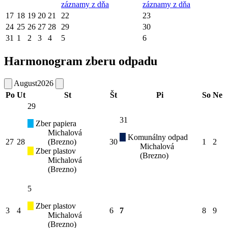
záznamy z dňa
záznamy z dňa
17
18
19
20
21
22
23
24
25
26
27
28
29
30
31
1
2
3
4
5
6
Harmonogram zberu odpadu
August
2026
Po
Ut
St
Št
Pi
So
Ne
29
31
Zber papiera
Michalová
Komunálny odpad
27
28
(Brezno)
30
1
2
Michalová
Zber plastov
(Brezno)
Michalová
(Brezno)
5
Zber plastov
3
4
6
7
8
9
Michalová
(Brezno)