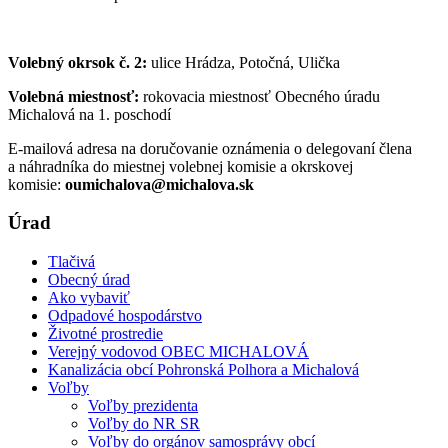
Volebný okrsok č. 2:
ulice Hrádza, Potočná, Ulička
Volebná miestnosť:
rokovacia miestnosť Obecného úradu
Michalová na 1. poschodí
E-mailová adresa na doručovanie oznámenia o delegovaní člena
a náhradníka do miestnej volebnej komisie a okrskovej
komisie:
oumichalova@michalova.sk
Úrad
Tlačivá
Obecný úrad
Ako vybaviť
Odpadové hospodárstvo
Životné prostredie
Verejný vodovod OBEC MICHALOVÁ
Kanalizácia obcí Pohronská Polhora a Michalová
Voľby
Voľby prezidenta
Voľby do NR SR
Voľby do orgánov samosprávy obcí