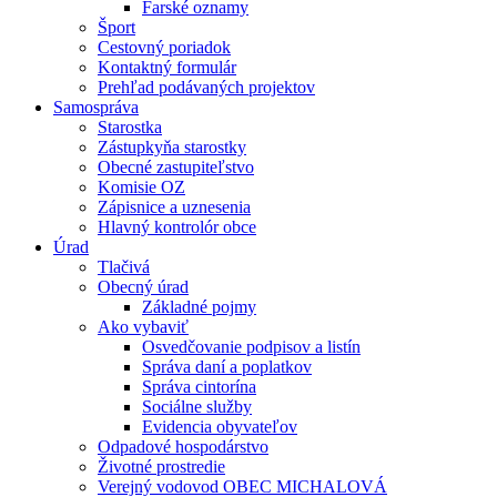
Farské oznamy
Šport
Cestovný poriadok
Kontaktný formulár
Prehľad podávaných projektov
Samospráva
Starostka
Zástupkyňa starostky
Obecné zastupiteľstvo
Komisie OZ
Zápisnice a uznesenia
Hlavný kontrolór obce
Úrad
Tlačivá
Obecný úrad
Základné pojmy
Ako vybaviť
Osvedčovanie podpisov a listín
Správa daní a poplatkov
Správa cintorína
Sociálne služby
Evidencia obyvateľov
Odpadové hospodárstvo
Životné prostredie
Verejný vodovod OBEC MICHALOVÁ