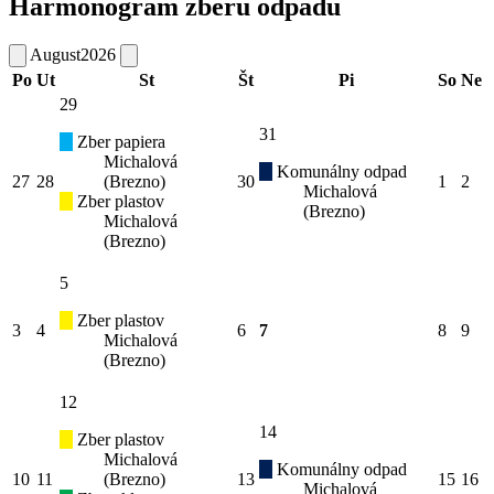
Harmonogram zberu odpadu
August
2026
Po
Ut
St
Št
Pi
So
Ne
29
31
Zber papiera
Michalová
Komunálny odpad
27
28
(Brezno)
30
1
2
Michalová
Zber plastov
(Brezno)
Michalová
(Brezno)
5
Zber plastov
3
4
6
7
8
9
Michalová
(Brezno)
12
14
Zber plastov
Michalová
Komunálny odpad
10
11
(Brezno)
13
15
16
Michalová