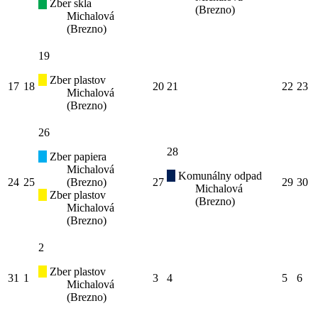
Zber skla
(Brezno)
Michalová
(Brezno)
19
Zber plastov
17
18
20
21
22
23
Michalová
(Brezno)
26
28
Zber papiera
Michalová
Komunálny odpad
24
25
(Brezno)
27
29
30
Michalová
Zber plastov
(Brezno)
Michalová
(Brezno)
2
Zber plastov
31
1
3
4
5
6
Michalová
(Brezno)