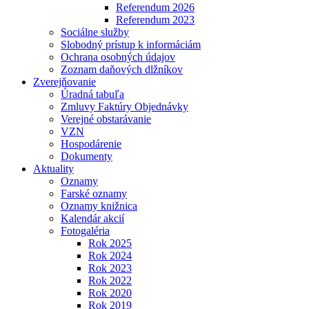
Referendum 2026
Referendum 2023
Sociálne služby
Slobodný prístup k informáciám
Ochrana osobných údajov
Zoznam daňových dlžníkov
Zverejňovanie
Úradná tabuľa
Zmluvy Faktúry Objednávky
Verejné obstarávanie
VZN
Hospodárenie
Dokumenty
Aktuality
Oznamy
Farské oznamy
Oznamy knižnica
Kalendár akcií
Fotogaléria
Rok 2025
Rok 2024
Rok 2023
Rok 2022
Rok 2020
Rok 2019