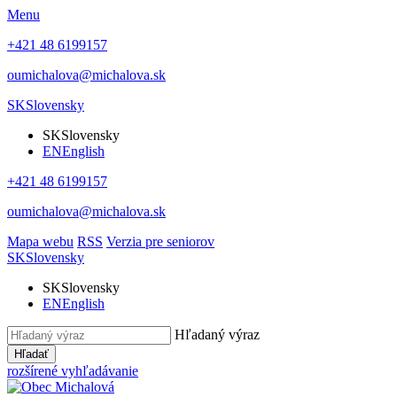
Menu
+421 48 6199157
oumichalova@michalova.sk
SK
Slovensky
SK
Slovensky
EN
English
+421 48 6199157
oumichalova@michalova.sk
Mapa webu
RSS
Verzia pre seniorov
SK
Slovensky
SK
Slovensky
EN
English
Hľadaný výraz
Hľadať
rozšírené vyhľadávanie