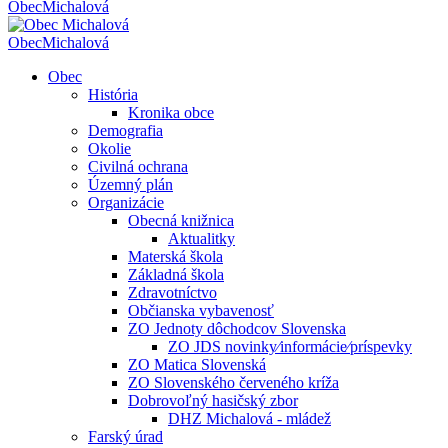
Obec
Michalová
Obec
Michalová
Obec
História
Kronika obce
Demografia
Okolie
Civilná ochrana
Územný plán
Organizácie
Obecná knižnica
Aktualitky
Materská škola
Základná škola
Zdravotníctvo
Občianska vybavenosť
ZO Jednoty dôchodcov Slovenska
ZO JDS novinky⁄informácie⁄príspevky
ZO Matica Slovenská
ZO Slovenského červeného kríža
Dobrovoľný hasičský zbor
DHZ Michalová - mládež
Farský úrad