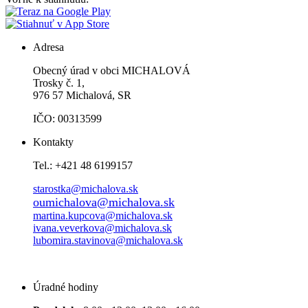
Adresa
Obecný úrad v obci MICHALOVÁ
Trosky č. 1,
976 57 Michalová, SR
IČO: 00313599
Kontakty
Tel.: +421 48 6199157
starostka@michalova.sk
oumichalova@michalova.sk
martina.kupcova@michalova.sk
ivana.veverkova@michalova.sk
lubomira.stavinova@michalova.sk
Úradné hodiny