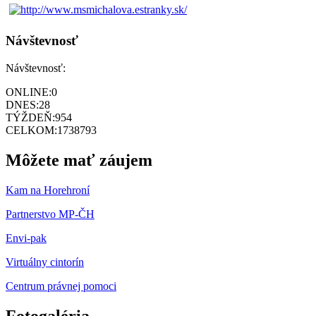
Návštevnosť
Návštevnosť:
ONLINE:
0
DNES:
28
TÝŽDEŇ:
954
CELKOM:
1738793
Môžete mať záujem
Kam na Horehroní
Partnerstvo MP-ČH
Envi-pak
Virtuálny cintorín
Centrum právnej pomoci
Fotogaléria