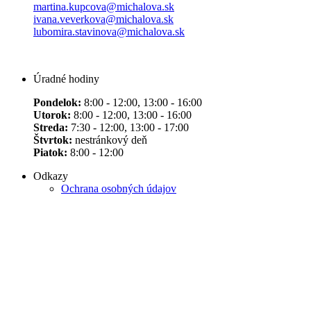
martina.kupcova@michalova.sk
ivana.veverkova@michalova.sk
lubomira.stavinova@michalova.sk
Úradné hodiny
Pondelok:
8:00 - 12:00, 13:00 - 16:00
Utorok:
8:00 - 12:00, 13:00 - 16:00
Streda:
7:30 - 12:00, 13:00 - 17:00
Štvrtok:
nestránkový deň
Piatok:
8:00 - 12:00
Odkazy
Ochrana osobných údajov