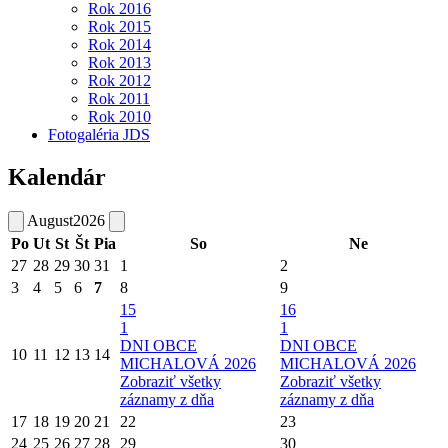
Rok 2016
Rok 2015
Rok 2014
Rok 2013
Rok 2012
Rok 2011
Rok 2010
Fotogaléria JDS
Kalendár
August
2026
Po
Ut
St
Št
Pia
So
Ne
27
28
29
30
31
1
2
3
4
5
6
7
8
9
15
16
1
1
DNI OBCE
DNI OBCE
10
11
12
13
14
MICHALOVÁ 2026
MICHALOVÁ 2026
Zobraziť všetky
Zobraziť všetky
záznamy z dňa
záznamy z dňa
17
18
19
20
21
22
23
24
25
26
27
28
29
30