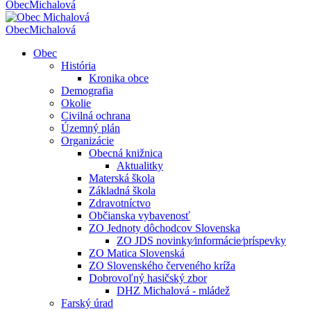
Obec
Michalová
Obec
Michalová
Obec
História
Kronika obce
Demografia
Okolie
Civilná ochrana
Územný plán
Organizácie
Obecná knižnica
Aktualitky
Materská škola
Základná škola
Zdravotníctvo
Občianska vybavenosť
ZO Jednoty dôchodcov Slovenska
ZO JDS novinky⁄informácie⁄príspevky
ZO Matica Slovenská
ZO Slovenského červeného kríža
Dobrovoľný hasičský zbor
DHZ Michalová - mládež
Farský úrad