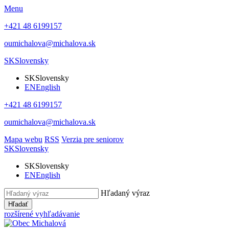
Menu
+421 48 6199157
oumichalova@michalova.sk
SK
Slovensky
SK
Slovensky
EN
English
+421 48 6199157
oumichalova@michalova.sk
Mapa webu
RSS
Verzia pre seniorov
SK
Slovensky
SK
Slovensky
EN
English
Hľadaný výraz
Hľadať
rozšírené vyhľadávanie