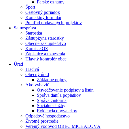
Farské oznamy
Šport
Cestovný poriadok
Kontaktný formulár
Prehľad podávaných projektov
Samospráva
Starostka
Zástupkyňa starostky
Obecné zastupiteľstvo
Komisie OZ
Zápisnice a uznesenia
Hlavný kontrolór obce
Úrad
Tlačivá
Obecný úrad
Základné pojmy
Ako vybaviť
Osvedčovanie podpisov a listín
Správa daní a poplatkov
Správa cintorína
Sociálne služby
Evidencia obyvateľov
Odpadové hospodárstvo
Životné prostredie
Verejný vodovod OBEC MICHALOVÁ