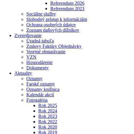
Referendum 2026
Referendum 2023
Sociálne služby
Slobodný prístup k informáciám
Ochrana osobných údajov
Zoznam daňových dlžníkov
Zverejňovanie
Úradná tabuľa
Zmluvy Faktúry Objednávky
Verejné obstarávanie
VZN
Hospodárenie
Dokumenty
Aktuality
Oznamy
Farské oznamy
Oznamy knižnica
Kalendár akcií
Fotogaléria
Rok 2025
Rok 2024
Rok 2023
Rok 2022
Rok 2020
Rok 2019