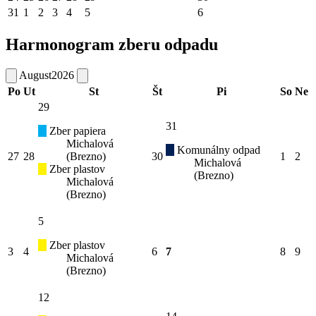
31
1
2
3
4
5
6
Harmonogram zberu odpadu
August
2026
Po
Ut
St
Št
Pi
So
Ne
29
31
Zber papiera
Michalová
Komunálny odpad
27
28
(Brezno)
30
1
2
Michalová
Zber plastov
(Brezno)
Michalová
(Brezno)
5
Zber plastov
3
4
6
7
8
9
Michalová
(Brezno)
12