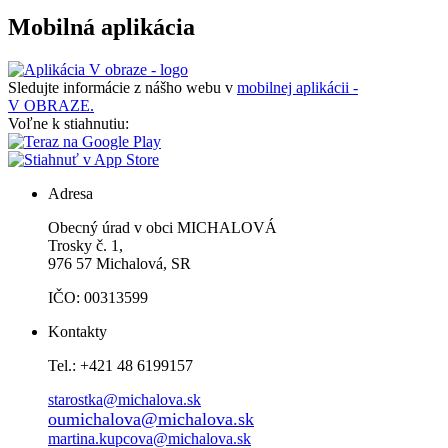
Mobilná aplikácia
Sledujte informácie z nášho webu v
mobilnej aplikácii -
V OBRAZE.
Voľne k stiahnutiu:
Adresa
Obecný úrad v obci MICHALOVÁ
Trosky č. 1,
976 57 Michalová, SR
IČO: 00313599
Kontakty
Tel.: +421 48 6199157
starostka@michalova.sk
oumichalova@michalova.sk
martina.kupcova@michalova.sk