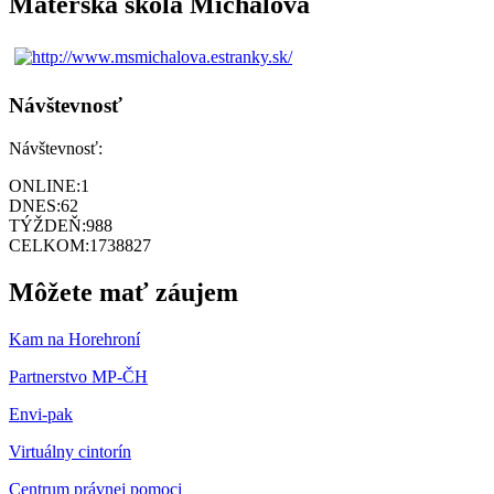
Materská škola Michalová
Návštevnosť
Návštevnosť:
ONLINE:
1
DNES:
62
TÝŽDEŇ:
988
CELKOM:
1738827
Môžete mať záujem
Kam na Horehroní
Partnerstvo MP-ČH
Envi-pak
Virtuálny cintorín
Centrum právnej pomoci