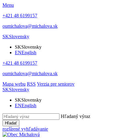
Menu
+421 48 6199157
oumichalova@michalova.sk
SK
Slovensky
SK
Slovensky
EN
English
+421 48 6199157
oumichalova@michalova.sk
Mapa webu
RSS
Verzia pre seniorov
SK
Slovensky
SK
Slovensky
EN
English
Hľadaný výraz
Hľadať
rozšírené vyhľadávanie