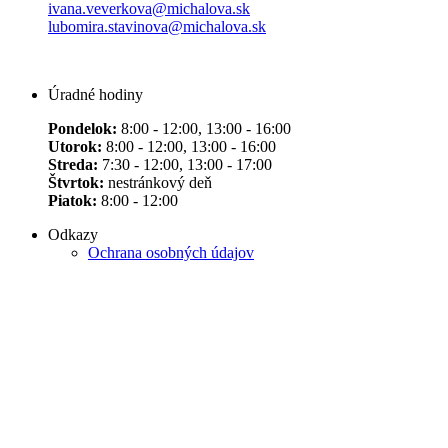
ivana.veverkova@michalova.sk
lubomira.stavinova@michalova.sk
Úradné hodiny
Pondelok:
8:00 - 12:00, 13:00 - 16:00
Utorok:
8:00 - 12:00, 13:00 - 16:00
Streda:
7:30 - 12:00, 13:00 - 17:00
Štvrtok:
nestránkový deň
Piatok:
8:00 - 12:00
Odkazy
Ochrana osobných údajov