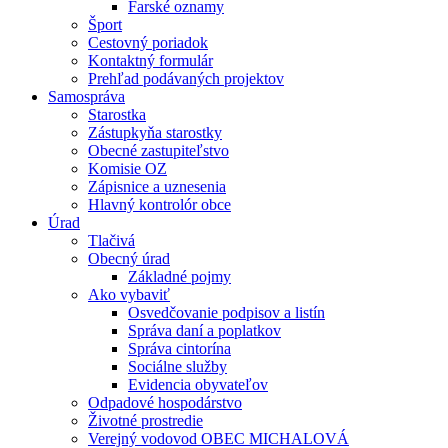
Farské oznamy
Šport
Cestovný poriadok
Kontaktný formulár
Prehľad podávaných projektov
Samospráva
Starostka
Zástupkyňa starostky
Obecné zastupiteľstvo
Komisie OZ
Zápisnice a uznesenia
Hlavný kontrolór obce
Úrad
Tlačivá
Obecný úrad
Základné pojmy
Ako vybaviť
Osvedčovanie podpisov a listín
Správa daní a poplatkov
Správa cintorína
Sociálne služby
Evidencia obyvateľov
Odpadové hospodárstvo
Životné prostredie
Verejný vodovod OBEC MICHALOVÁ