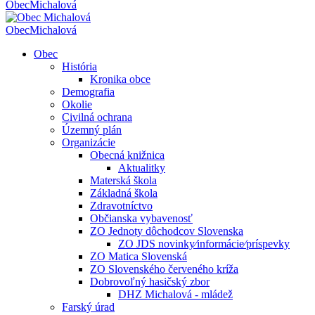
Obec
Michalová
Obec
Michalová
Obec
História
Kronika obce
Demografia
Okolie
Civilná ochrana
Územný plán
Organizácie
Obecná knižnica
Aktualitky
Materská škola
Základná škola
Zdravotníctvo
Občianska vybavenosť
ZO Jednoty dôchodcov Slovenska
ZO JDS novinky⁄informácie⁄príspevky
ZO Matica Slovenská
ZO Slovenského červeného kríža
Dobrovoľný hasičský zbor
DHZ Michalová - mládež
Farský úrad