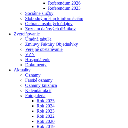
Referendum 2026
Referendum 2023
Sociálne služby
Slobodný prístup k informáciám
Ochrana osobných údajov
Zoznam daňových dlžníkov
Zverejňovanie
Úradná tabuľa
Zmluvy Faktúry Objednávky
Verejné obstarávanie
VZN
Hospodárenie
Dokumenty
Aktuality
Oznamy
Farské oznamy
Oznamy knižnica
Kalendár akcií
Fotogaléria
Rok 2025
Rok 2024
Rok 2023
Rok 2022
Rok 2020
Rok 2019