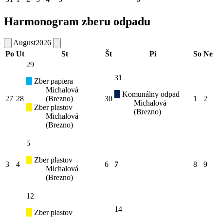
Harmonogram zberu odpadu
August
2026
Po
Ut
St
Št
Pi
So
Ne
29
31
Zber papiera
Michalová
Komunálny odpad
27
28
(Brezno)
30
1
2
Michalová
Zber plastov
(Brezno)
Michalová
(Brezno)
5
Zber plastov
3
4
6
7
8
9
Michalová
(Brezno)
12
14
Zber plastov