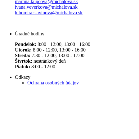
martina.kupcova@michalova.sk
ivana.veverkova@michalova.sk
lubomira.stavinova@michalova.sk
Úradné hodiny
Pondelok:
8:00 - 12:00, 13:00 - 16:00
Utorok:
8:00 - 12:00, 13:00 - 16:00
Streda:
7:30 - 12:00, 13:00 - 17:00
Štvrtok:
nestránkový deň
Piatok:
8:00 - 12:00
Odkazy
Ochrana osobných údajov