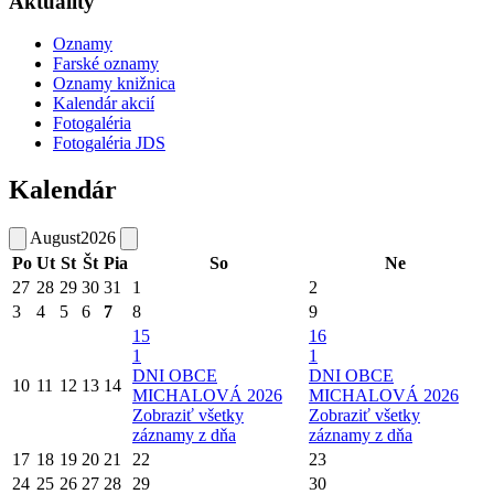
Aktuality
Oznamy
Farské oznamy
Oznamy knižnica
Kalendár akcií
Fotogaléria
Fotogaléria JDS
Kalendár
August
2026
Po
Ut
St
Št
Pia
So
Ne
27
28
29
30
31
1
2
3
4
5
6
7
8
9
15
16
1
1
DNI OBCE
DNI OBCE
10
11
12
13
14
MICHALOVÁ 2026
MICHALOVÁ 2026
Zobraziť všetky
Zobraziť všetky
záznamy z dňa
záznamy z dňa
17
18
19
20
21
22
23
24
25
26
27
28
29
30