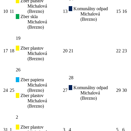
Zber plastov
Michalová
Komunálny odpad
10
11
(Brezno)
13
15
16
Michalová
Zber skla
(Brezno)
Michalová
(Brezno)
19
Zber plastov
17
18
20
21
22
23
Michalová
(Brezno)
26
28
Zber papiera
Michalová
Komunálny odpad
24
25
(Brezno)
27
29
30
Michalová
Zber plastov
(Brezno)
Michalová
(Brezno)
2
Zber plastov
31
1
3
4
5
6