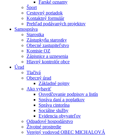
Farské oznamy
Šport
Cestovný poriadok
Kontaktný formulár
Prehľad podávaných projektov
Samospráva
Starostka
Zástupkyňa starostky
Obecné zastupiteľstvo
Komisie OZ
Zápisnice a uznesenia
Hlavný kontrolór obce
Úrad
Tlačivá
Obecný úrad
Základné pojmy
Ako vybaviť
Osvedčovanie podpisov a listín
Správa daní a poplatkov
Správa cintorína
Sociálne služby
Evidencia obyvateľov
Odpadové hospodárstvo
Životné prostredie
Verejný vodovod OBEC MICHALOVÁ