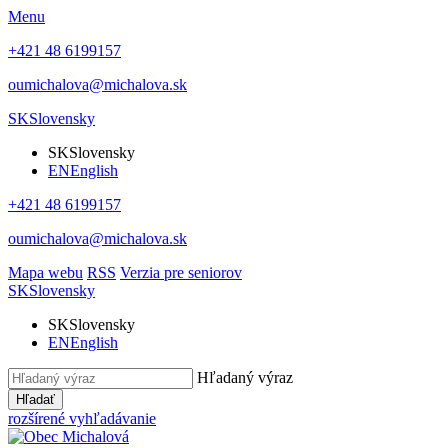
Menu
+421 48 6199157
oumichalova@michalova.sk
SK
Slovensky
SK
Slovensky
EN
English
+421 48 6199157
oumichalova@michalova.sk
Mapa webu
RSS
Verzia pre seniorov
SK
Slovensky
SK
Slovensky
EN
English
Hľadaný výraz
Hľadať
rozšírené vyhľadávanie