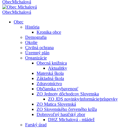
Obec
Michalová
Obec
Michalová
Obec
História
Kronika obce
Demografia
Okolie
Civilná ochrana
Územný plán
Organizácie
Obecná knižnica
Aktualitky
Materská škola
Základná škola
Zdravotníctvo
Občianska vybavenosť
ZO Jednoty dôchodcov Slovenska
ZO JDS novinky⁄informácie⁄príspevky
ZO Matica Slovenská
ZO Slovenského červeného kríža
Dobrovoľný hasičský zbor
DHZ Michalová - mládež
Farský úrad