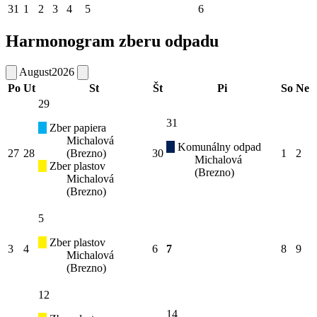
31
1
2
3
4
5
6
Harmonogram zberu odpadu
August
2026
Po
Ut
St
Št
Pi
So
Ne
29
31
Zber papiera
Michalová
Komunálny odpad
27
28
(Brezno)
30
1
2
Michalová
Zber plastov
(Brezno)
Michalová
(Brezno)
5
Zber plastov
3
4
6
7
8
9
Michalová
(Brezno)
12
14