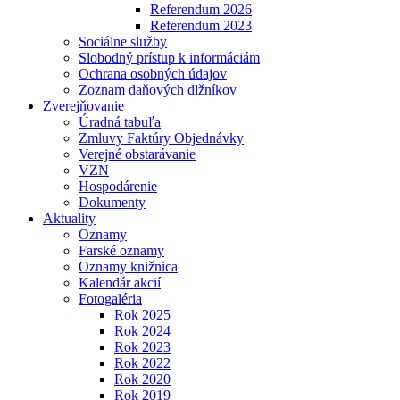
Referendum 2026
Referendum 2023
Sociálne služby
Slobodný prístup k informáciám
Ochrana osobných údajov
Zoznam daňových dlžníkov
Zverejňovanie
Úradná tabuľa
Zmluvy Faktúry Objednávky
Verejné obstarávanie
VZN
Hospodárenie
Dokumenty
Aktuality
Oznamy
Farské oznamy
Oznamy knižnica
Kalendár akcií
Fotogaléria
Rok 2025
Rok 2024
Rok 2023
Rok 2022
Rok 2020
Rok 2019