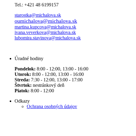
Tel.: +421 48 6199157
starostka@michalova.sk
oumichalova@michalova.sk
martina.kupcova@michalova.sk
ivana.veverkova@michalova.sk
lubomira.stavinova@michalova.sk
Úradné hodiny
Pondelok:
8:00 - 12:00, 13:00 - 16:00
Utorok:
8:00 - 12:00, 13:00 - 16:00
Streda:
7:30 - 12:00, 13:00 - 17:00
Štvrtok:
nestránkový deň
Piatok:
8:00 - 12:00
Odkazy
Ochrana osobných údajov