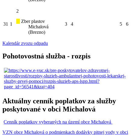
2
Zber plastov
31
1
3
4
5
6
Michalová
(Brezno)
Kalendár zvozu odpadu
Pohotovostná služba - rozpis
Aktuálny cenník poplatkov za služby
poskytované v obci Michalová
Cenník poplatkov vyberaných na území obce Michalová
VZN obce Michalová o podmienkach dodávky pitnej vody v obci