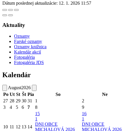
Dátum poslednej aktualizácie:
12. 1. 2026 11:57
Aktuality
Oznamy
Farské oznamy
Oznamy knižnica
Kalendár akcií
Fotogaléria
Fotogaléria JDS
Kalendár
August
2026
Po
Ut
St
Št
Pia
So
Ne
27
28
29
30
31
1
2
3
4
5
6
7
8
9
15
16
1
1
DNI OBCE
DNI OBCE
10
11
12
13
14
MICHALOVÁ 2026
MICHALOVÁ 2026