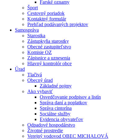
Farské oznamy
Šport
Cestovný poriadok
Kontaktný formulár
Prehľad podávaných projektov
Samospráva
Starostka
Zástupkyňa starostky
Obecné zastupiteľstvo
Komisie OZ
Zápisnice a uznesenia
Hlavný kontrolór obce
Úrad
Tlačivá
Obecný úrad
Základné pojmy
Ako vybaviť
Osvedčovanie podpisov a listín
Správa daní a poplatkov
Správa cintorína
Sociálne služby
Evidencia obyvateľov
Odpadové hospodárstvo
Životné prostredie
Verejný vodovod OBEC MICHALOVÁ