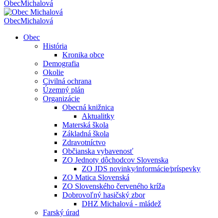
Obec
Michalová
Obec
Michalová
Obec
História
Kronika obce
Demografia
Okolie
Civilná ochrana
Územný plán
Organizácie
Obecná knižnica
Aktualitky
Materská škola
Základná škola
Zdravotníctvo
Občianska vybavenosť
ZO Jednoty dôchodcov Slovenska
ZO JDS novinky⁄informácie⁄príspevky
ZO Matica Slovenská
ZO Slovenského červeného kríža
Dobrovoľný hasičský zbor
DHZ Michalová - mládež
Farský úrad