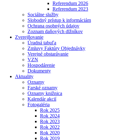
Referendum 2026
Referendum 2023
Sociálne služby
Slobodný prístup k informáciám
Ochrana osobných údajov
Zoznam daňových dlžníkov
Zverejňovanie
Úradná tabuľa
Zmluvy Faktúry Objednávky
Verejné obstarávanie
VZN
Hospodárenie
Dokumenty
Aktuality
Oznamy
Farské oznamy
Oznamy knižnica
Kalendár akcií
Fotogaléria
Rok 2025
Rok 2024
Rok 2023
Rok 2022
Rok 2020
Rok 2019