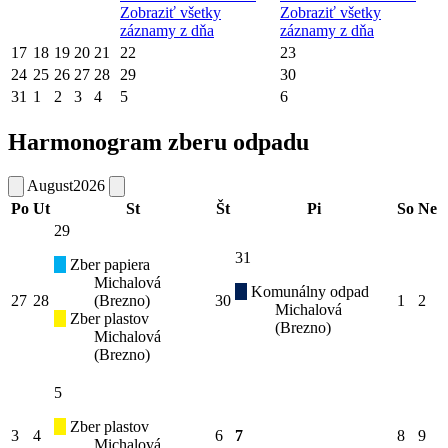
Zobraziť všetky
Zobraziť všetky
záznamy z dňa
záznamy z dňa
17
18
19
20
21
22
23
24
25
26
27
28
29
30
31
1
2
3
4
5
6
Harmonogram zberu odpadu
August
2026
Po
Ut
St
Št
Pi
So
Ne
29
31
Zber papiera
Michalová
Komunálny odpad
27
28
(Brezno)
30
1
2
Michalová
Zber plastov
(Brezno)
Michalová
(Brezno)
5
Zber plastov
3
4
6
7
8
9
Michalová