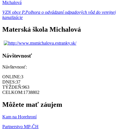
Michalová
VZN obce P.Polhora o odvádzaní odpadových vôd do verejnej
kanalizácie
Materská škola Michalová
Návštevnosť
Návštevnosť:
ONLINE:
3
DNES:
37
TÝŽDEŇ:
963
CELKOM:
1738802
Môžete mať záujem
Kam na Horehroní
Partnerstvo MP-ČH