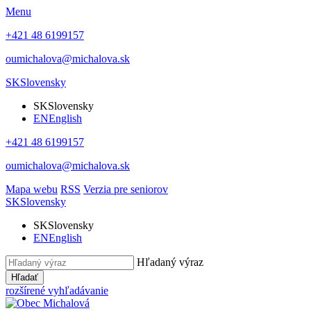
Menu
+421 48 6199157
oumichalova@michalova.sk
SK
Slovensky
SK
Slovensky
EN
English
+421 48 6199157
oumichalova@michalova.sk
Mapa webu
RSS
Verzia pre seniorov
SK
Slovensky
SK
Slovensky
EN
English
Hľadaný výraz
Hľadať
rozšírené vyhľadávanie