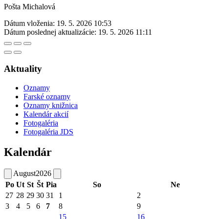
Pošta Michalová
Dátum vloženia:
19. 5. 2026 10:53
Dátum poslednej aktualizácie:
19. 5. 2026 11:11
Aktuality
Oznamy
Farské oznamy
Oznamy knižnica
Kalendár akcií
Fotogaléria
Fotogaléria JDS
Kalendár
August
2026
Po
Ut
St
Št
Pia
So
Ne
27
28
29
30
31
1
2
3
4
5
6
7
8
9
15
16