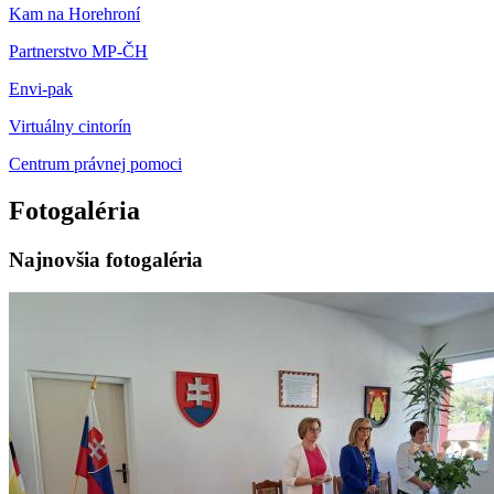
Kam na Horehroní
Partnerstvo MP-ČH
Envi-pak
Virtuálny cintorín
Centrum právnej pomoci
Fotogaléria
Najnovšia fotogaléria