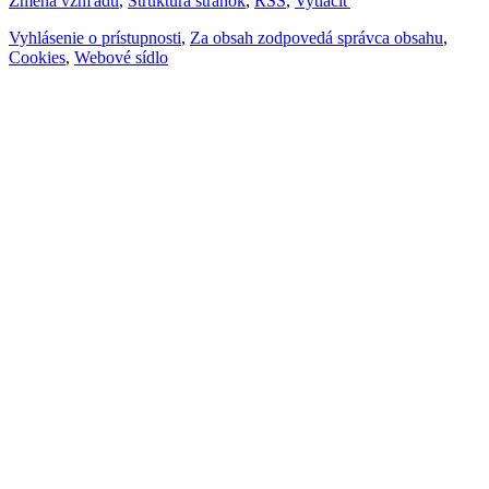
Zmena vzhľadu
,
Štruktúra stránok
,
RSS
,
Vytlačiť
Vyhlásenie o prístupnosti
,
Za obsah zodpovedá správca obsahu
,
Cookies
,
Webové sídlo