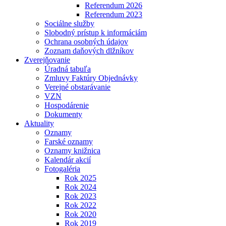
Referendum 2026
Referendum 2023
Sociálne služby
Slobodný prístup k informáciám
Ochrana osobných údajov
Zoznam daňových dlžníkov
Zverejňovanie
Úradná tabuľa
Zmluvy Faktúry Objednávky
Verejné obstarávanie
VZN
Hospodárenie
Dokumenty
Aktuality
Oznamy
Farské oznamy
Oznamy knižnica
Kalendár akcií
Fotogaléria
Rok 2025
Rok 2024
Rok 2023
Rok 2022
Rok 2020
Rok 2019