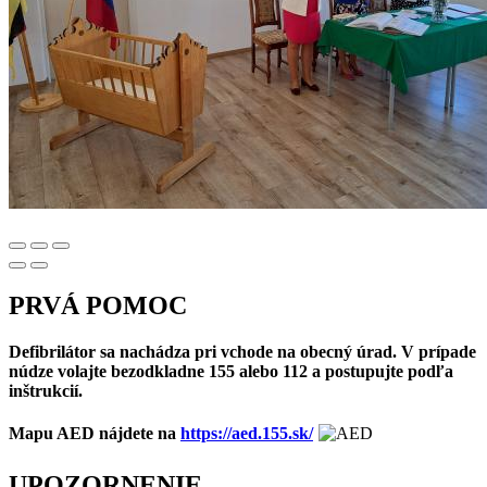
PRVÁ POMOC
Defibrilátor sa nachádza pri vchode na obecný úrad. V prípade
núdze volajte bezodkladne 155 alebo 112 a postupujte podľa
inštrukcií.
Mapu AED nájdete na
https://aed.155.sk/
UPOZORNENIE