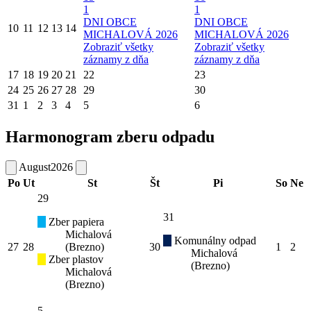
1
1
DNI OBCE
DNI OBCE
10
11
12
13
14
MICHALOVÁ 2026
MICHALOVÁ 2026
Zobraziť všetky
Zobraziť všetky
záznamy z dňa
záznamy z dňa
17
18
19
20
21
22
23
24
25
26
27
28
29
30
31
1
2
3
4
5
6
Harmonogram zberu odpadu
August
2026
Po
Ut
St
Št
Pi
So
Ne
29
31
Zber papiera
Michalová
Komunálny odpad
27
28
(Brezno)
30
1
2
Michalová
Zber plastov
(Brezno)
Michalová
(Brezno)
5