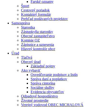
Farské oznamy
Šport
Cestovný poriadok
Kontaktný formulár
Prehľad podávaných projektov
Samospráva
Starostka
Zástupkyňa starostky
Obecné zastupiteľstvo
Komisie OZ
Zápisnice a uznesenia
Hlavný kontrolór obce
Úrad
Tlačivá
Obecný úrad
Základné pojmy
Ako vybaviť
Osvedčovanie podpisov a listín
Správa daní a poplatkov
Správa cintorína
Sociálne služby
Evidencia obyvateľov
Odpadové hospodárstvo
Životné prostredie
Verejný vodovod OBEC MICHALOVÁ