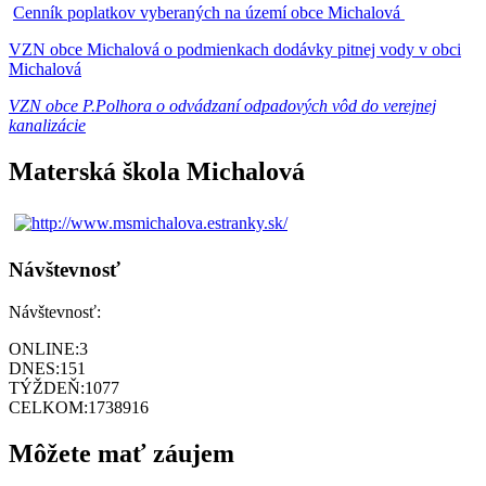
Cenník poplatkov vyberaných na území obce Michalová
VZN obce Michalová o podmienkach dodávky pitnej vody v obci
Michalová
VZN obce P.Polhora o odvádzaní odpadových vôd do verejnej
kanalizácie
Materská škola Michalová
Návštevnosť
Návštevnosť:
ONLINE:
3
DNES:
151
TÝŽDEŇ:
1077
CELKOM:
1738916
Môžete mať záujem