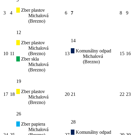
Zber plastov
3
4
6
7
8
9
Michalová
(Brezno)
12
14
Zber plastov
Michalová
Komunálny odpad
10
11
(Brezno)
13
15
16
Michalová
Zber skla
(Brezno)
Michalová
(Brezno)
19
Zber plastov
17
18
20
21
22
23
Michalová
(Brezno)
26
28
Zber papiera
Michalová
Komunálny odpad
24
25
(Brezno)
27
29
30