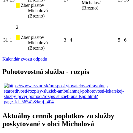
Michalová
Zber plastov
(Brezno)
Michalová
(Brezno)
2
Zber plastov
31
1
3
4
5
6
Michalová
(Brezno)
Kalendár zvozu odpadu
Pohotovostná služba - rozpis
Aktuálny cenník poplatkov za služby
poskytované v obci Michalová