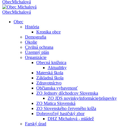
Obec
Michalová
Obec
Michalová
Obec
História
Kronika obce
Demografia
Okolie
Civilná ochrana
Územný plán
Organizácie
Obecná knižnica
Aktualitky
Materská škola
Základná škola
Zdravotníctvo
Občianska vybavenosť
ZO Jednoty dôchodcov Slovenska
ZO JDS novinky⁄informácie⁄príspevky
ZO Matica Slovenská
ZO Slovenského červeného kríža
Dobrovoľný hasičský zbor
DHZ Michalová - mládež
Farský úrad