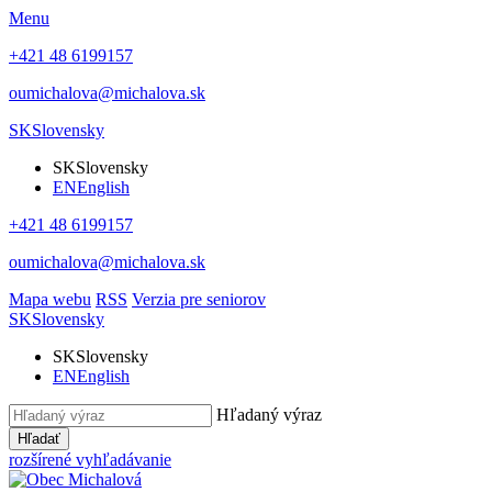
Menu
+421 48 6199157
oumichalova@michalova.sk
SK
Slovensky
SK
Slovensky
EN
English
+421 48 6199157
oumichalova@michalova.sk
Mapa webu
RSS
Verzia pre seniorov
SK
Slovensky
SK
Slovensky
EN
English
Hľadaný výraz
Hľadať
rozšírené vyhľadávanie