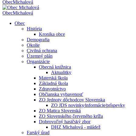
Obec
Michalová
Obec
Michalová
Obec
História
Kronika obce
Demografia
Okolie
Civilná ochrana
Územný plán
Organizácie
Obecná knižnica
Aktualitky
Materská škola
Základná škola
Zdravotníctvo
Občianska vybavenosť
ZO Jednoty dôchodcov Slovenska
ZO JDS novinky⁄informácie⁄príspevky
ZO Matica Slovenská
ZO Slovenského červeného kríža
Dobrovoľný hasičský zbor
DHZ Michalová - mládež
Farský úrad