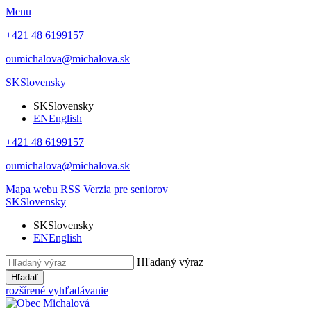
Menu
+421 48 6199157
oumichalova@michalova.sk
SK
Slovensky
SK
Slovensky
EN
English
+421 48 6199157
oumichalova@michalova.sk
Mapa webu
RSS
Verzia pre seniorov
SK
Slovensky
SK
Slovensky
EN
English
Hľadaný výraz
Hľadať
rozšírené vyhľadávanie