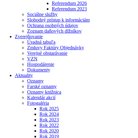
Referendum 2026
Referendum 2023
Sociálne služby
Slobodný prístup k informáciám
Ochrana osobných údajov
Zoznam daňových dlžníkov
Zverejňovanie
Úradná tabuľa
Zmluvy Faktúry Objednávky
Verejné obstarávanie
VZN
Hospodárenie
Dokumenty
Aktuality
Oznamy
Farské oznamy
Oznamy knižnica
Kalendár akcií
Fotogaléria
Rok 2025
Rok 2024
Rok 2023
Rok 2022
Rok 2020
Rok 2019