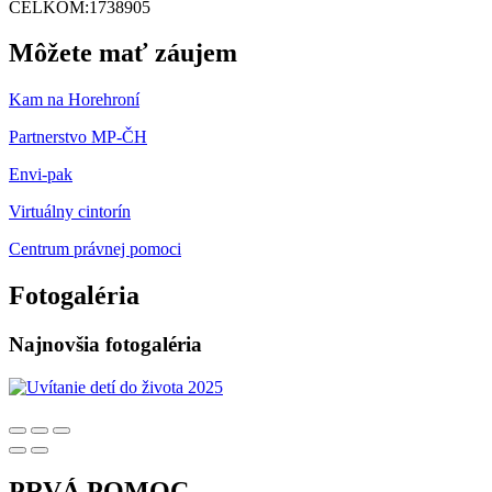
CELKOM:
1738905
Môžete mať záujem
Kam na Horehroní
Partnerstvo MP-ČH
Envi-pak
Virtuálny cintorín
Centrum právnej pomoci
Fotogaléria
Najnovšia fotogaléria
PRVÁ POMOC