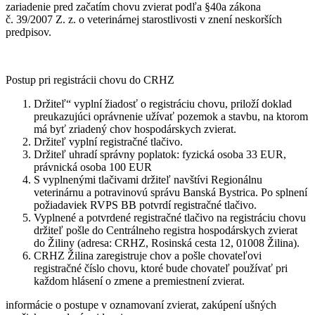
zariadenie pred začatím chovu zvierat podľa §40a zákona
č. 39/2007 Z. z. o veterinárnej starostlivosti v znení neskorších
predpisov.
Postup pri registrácii chovu do CRHZ
Držiteľ“ vyplní žiadosť o registráciu chovu, priloží doklad
preukazujúci oprávnenie užívať pozemok a stavbu, na ktorom
má byť zriadený chov hospodárskych zvierat.
Držiteľ vyplní registračné tlačivo.
Držiteľ uhradí správny poplatok: fyzická osoba 33 EUR,
právnická osoba 100 EUR
S vyplnenými tlačivami držiteľ navštívi Regionálnu
veterinárnu a potravinovú správu Banská Bystrica. Po splnení
požiadaviek RVPS BB potvrdí registračné tlačivo.
Vyplnené a potvrdené registračné tlačivo na registráciu chovu
držiteľ pošle do Centrálneho registra hospodárskych zvierat
do Žiliny (adresa: CRHZ, Rosinská cesta 12, 01008 Žilina).
CRHZ Žilina zaregistruje chov a pošle chovateľovi
registračné číslo chovu, ktoré bude chovateľ používať pri
každom hlásení o zmene a premiestnení zvierat.
informácie o postupe v oznamovaní zvierat, zakúpení ušných