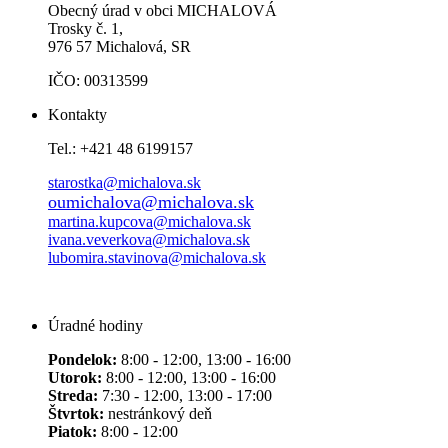
Obecný úrad v obci MICHALOVÁ
Trosky č. 1,
976 57 Michalová, SR
IČO: 00313599
Kontakty
Tel.: +421 48 6199157
starostka@michalova.sk
oumichalova@michalova.sk
martina.kupcova@michalova.sk
ivana.veverkova@michalova.sk
lubomira.stavinova@michalova.sk
Úradné hodiny
Pondelok:
8:00 - 12:00, 13:00 - 16:00
Utorok:
8:00 - 12:00, 13:00 - 16:00
Streda:
7:30 - 12:00, 13:00 - 17:00
Štvrtok:
nestránkový deň
Piatok:
8:00 - 12:00