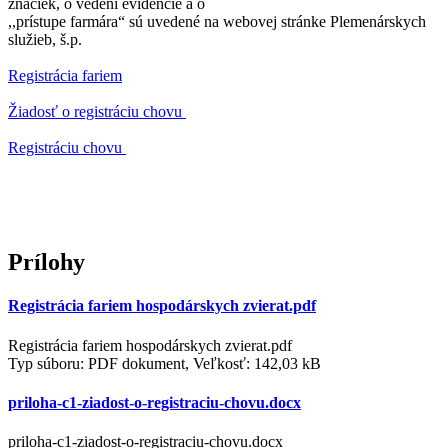
značiek, o vedení evidencie a o
,,prístupe farmára“ sú uvedené na webovej stránke Plemenárskych
služieb, š.p.
Registrácia fariem
Žiadosť o registráciu chovu
Registráciu chovu
Prílohy
Registrácia fariem hospodárskych zvierat.pdf
Registrácia fariem hospodárskych zvierat.pdf
Typ súboru: PDF dokument, Veľkosť: 142,03 kB
priloha-c1-ziadost-o-registraciu-chovu.docx
priloha-c1-ziadost-o-registraciu-chovu.docx