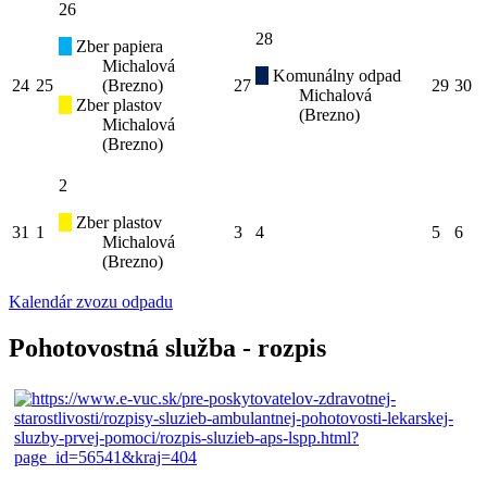
26
28
Zber papiera
Michalová
Komunálny odpad
24
25
(Brezno)
27
29
30
Michalová
Zber plastov
(Brezno)
Michalová
(Brezno)
2
Zber plastov
31
1
3
4
5
6
Michalová
(Brezno)
Kalendár zvozu odpadu
Pohotovostná služba - rozpis