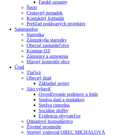
Farské oznamy
Šport
Cestovný poriadok
Kontaktný formulár
Prehľad podávaných projektov
Samospráva
Starostka
Zástupkyňa starostky
Obecné zastupiteľstvo
Komisie OZ
Zápisnice a uznesenia
Hlavný kontrolór obce
Úrad
Tlačivá
Obecný úrad
Základné pojmy
Ako vybaviť
Osvedčovanie podpisov a listín
Správa daní a poplatkov
Správa cintorína
Sociálne služby
Evidencia obyvateľov
Odpadové hospodárstvo
Životné prostredie
Verejný vodovod OBEC MICHALOVÁ