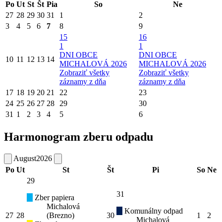
Po
Ut
St
Št
Pia
So
Ne
27
28
29
30
31
1
2
3
4
5
6
7
8
9
15
16
1
1
DNI OBCE
DNI OBCE
10
11
12
13
14
MICHALOVÁ 2026
MICHALOVÁ 2026
Zobraziť všetky
Zobraziť všetky
záznamy z dňa
záznamy z dňa
17
18
19
20
21
22
23
24
25
26
27
28
29
30
31
1
2
3
4
5
6
Harmonogram zberu odpadu
August
2026
Po
Ut
St
Št
Pi
So
Ne
29
31
Zber papiera
Michalová
Komunálny odpad
27
28
(Brezno)
30
1
2
Michalová