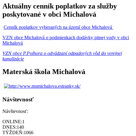
Aktuálny cenník poplatkov za služby
poskytované v obci Michalová
Cenník poplatkov vyberaných na území obce Michalová
VZN obce Michalová o podmienkach dodávky pitnej vody v obci
Michalová
VZN obce P.Polhora o odvádzaní odpadových vôd do verejnej
kanalizácie
Materská škola Michalová
Návštevnosť
Návštevnosť:
ONLINE:
1
DNES:
140
TÝŽDEŇ:
1066