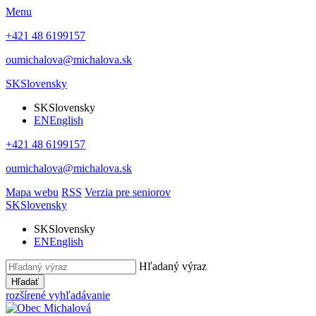
Menu
+421 48 6199157
oumichalova@michalova.sk
SK
Slovensky
SK
Slovensky
EN
English
+421 48 6199157
oumichalova@michalova.sk
Mapa webu
RSS
Verzia pre seniorov
SK
Slovensky
SK
Slovensky
EN
English
Hľadaný výraz
Hľadať
rozšírené vyhľadávanie