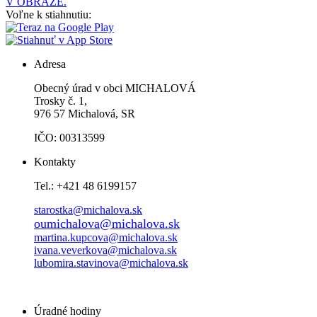
V OBRAZE.
Voľne k stiahnutiu:
Adresa
Obecný úrad v obci MICHALOVÁ
Trosky č. 1,
976 57 Michalová, SR
IČO: 00313599
Kontakty
Tel.: +421 48 6199157
starostka@michalova.sk
oumichalova@michalova.sk
martina.kupcova@michalova.sk
ivana.veverkova@michalova.sk
lubomira.stavinova@michalova.sk
Úradné hodiny