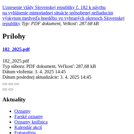
Uznesenie vlády Slovenskej republiky č. 182 k návrhu
na vyhlásenie mimoriadnej situácie spôsobenej nežiaducim
výskytom medveďa hnedého vo vybraných okresoch Slovenskej
republiky
Typ: PDF dokument, Velkosť: 287.68 kB
Prílohy
182_2025.pdf
182_2025.pdf
Typ súboru: PDF dokument, Veľkosť: 287,68 kB
Dátum vloženia:
3. 4. 2025 14:45
Dátum poslednej aktualizácie:
3. 4. 2025 14:45
Aktuality
Oznamy
Farské oznamy
Oznamy knižnica
Kalendár akcií
Fotogaléria