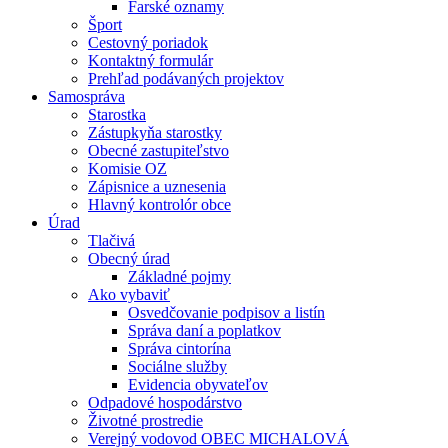
Farské oznamy
Šport
Cestovný poriadok
Kontaktný formulár
Prehľad podávaných projektov
Samospráva
Starostka
Zástupkyňa starostky
Obecné zastupiteľstvo
Komisie OZ
Zápisnice a uznesenia
Hlavný kontrolór obce
Úrad
Tlačivá
Obecný úrad
Základné pojmy
Ako vybaviť
Osvedčovanie podpisov a listín
Správa daní a poplatkov
Správa cintorína
Sociálne služby
Evidencia obyvateľov
Odpadové hospodárstvo
Životné prostredie
Verejný vodovod OBEC MICHALOVÁ