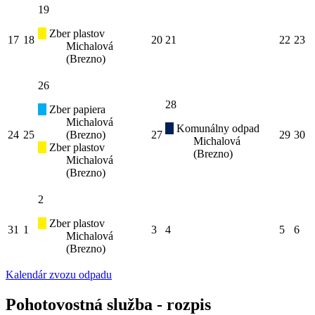
19
Zber plastov
17
18
20
21
22
23
Michalová
(Brezno)
26
28
Zber papiera
Michalová
Komunálny odpad
24
25
(Brezno)
27
29
30
Michalová
Zber plastov
(Brezno)
Michalová
(Brezno)
2
Zber plastov
31
1
3
4
5
6
Michalová
(Brezno)
Kalendár zvozu odpadu
Pohotovostná služba - rozpis