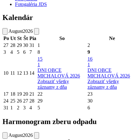
Fotogaléria JDS
Kalendár
August
2026
Po
Ut
St
Št
Pia
So
Ne
27
28
29
30
31
1
2
3
4
5
6
7
8
9
15
16
1
1
DNI OBCE
DNI OBCE
10
11
12
13
14
MICHALOVÁ 2026
MICHALOVÁ 2026
Zobraziť všetky
Zobraziť všetky
záznamy z dňa
záznamy z dňa
17
18
19
20
21
22
23
24
25
26
27
28
29
30
31
1
2
3
4
5
6
Harmonogram zberu odpadu
August
2026