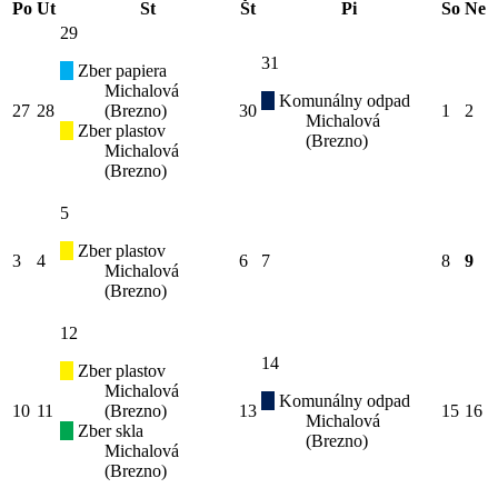
Po
Ut
St
Št
Pi
So
Ne
29
31
Zber papiera
Michalová
Komunálny odpad
27
28
(Brezno)
30
1
2
Michalová
Zber plastov
(Brezno)
Michalová
(Brezno)
5
Zber plastov
3
4
6
7
8
9
Michalová
(Brezno)
12
14
Zber plastov
Michalová
Komunálny odpad
10
11
(Brezno)
13
15
16
Michalová
Zber skla
(Brezno)
Michalová
(Brezno)