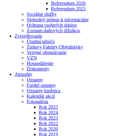
Referendum 2026
Referendum 2023
Sociálne služby
Slobodný prístup k informáciám
Ochrana osobných údajov
Zoznam daňových dlžníkov
Zverejňovanie
Úradná tabuľa
Zmluvy Faktúry Objednávky
Verejné obstarávanie
VZN
Hospodárenie
Dokumenty
Aktuality
Oznamy
Farské oznamy
Oznamy knižnica
Kalendár akcií
Fotogaléria
Rok 2025
Rok 2024
Rok 2023
Rok 2022
Rok 2020
Rok 2019