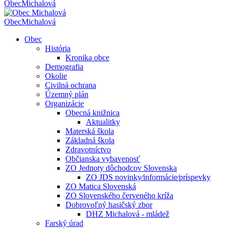
Obec
Michalová
Obec
Michalová
Obec
História
Kronika obce
Demografia
Okolie
Civilná ochrana
Územný plán
Organizácie
Obecná knižnica
Aktualitky
Materská škola
Základná škola
Zdravotníctvo
Občianska vybavenosť
ZO Jednoty dôchodcov Slovenska
ZO JDS novinky⁄informácie⁄príspevky
ZO Matica Slovenská
ZO Slovenského červeného kríža
Dobrovoľný hasičský zbor
DHZ Michalová - mládež
Farský úrad