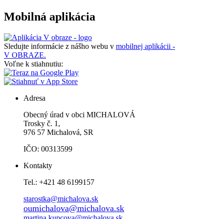
Mobilná aplikácia
Sledujte informácie z nášho webu v
mobilnej aplikácii -
V OBRAZE.
Voľne k stiahnutiu:
Adresa
Obecný úrad v obci MICHALOVÁ
Trosky č. 1,
976 57 Michalová, SR
IČO: 00313599
Kontakty
Tel.: +421 48 6199157
starostka@michalova.sk
oumichalova@michalova.sk
martina.kupcova@michalova.sk