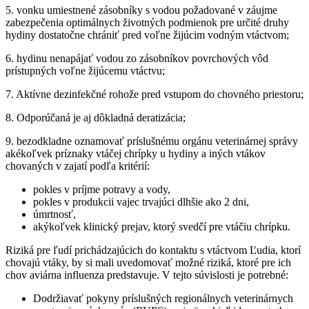
5. vonku umiestnené zásobníky s vodou požadované v záujme
zabezpečenia optimálnych životných podmienok pre určité druhy
hydiny dostatočne chrániť pred voľne žijúcim vodným vtáctvom;
6. hydinu nenapájať vodou zo zásobníkov povrchových vôd
prístupných voľne žijúcemu vtáctvu;
7. Aktívne dezinfekčné rohože pred vstupom do chovného priestoru;
8. Odporúčaná je aj dôkladná deratizácia;
9. bezodkladne oznamovať príslušnému orgánu veterinárnej správy
akékoľvek príznaky vtáčej chrípky u hydiny a iných vtákov
chovaných v zajatí podľa kritérií:
pokles v príjme potravy a vody,
pokles v produkcii vajec trvajúci dlhšie ako 2 dni,
úmrtnosť,
akýkoľvek klinický prejav, ktorý svedčí pre vtáčiu chrípku.
Riziká pre ľudí prichádzajúcich do kontaktu s vtáctvom Ľudia, ktorí
chovajú vtáky, by si mali uvedomovať možné riziká, ktoré pre ich
chov aviárna influenza predstavuje. V tejto súvislosti je potrebné:
Dodržiavať pokyny príslušných regionálnych veterinárnych