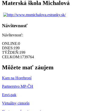
Materská škola Michalová
Návštevnosť
Návštevnosť:
ONLINE:
0
DNES:
199
TÝŽDEŇ:
199
CELKOM:
1739764
Môžete mať záujem
Kam na Horehroní
Partnerstvo MP-ČH
Envi-pak
Virtuálny cintorín