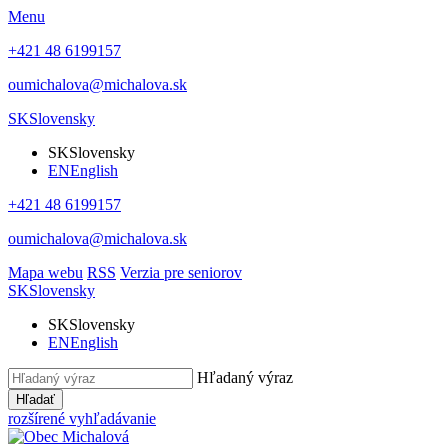
Menu
+421 48 6199157
oumichalova@michalova.sk
SK
Slovensky
SK
Slovensky
EN
English
+421 48 6199157
oumichalova@michalova.sk
Mapa webu
RSS
Verzia pre seniorov
SK
Slovensky
SK
Slovensky
EN
English
Hľadaný výraz
Hľadať
rozšírené vyhľadávanie