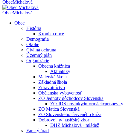
Obec
Michalová
Obec
Michalová
Obec
História
Kronika obce
Demografia
Okolie
Civilná ochrana
Územný plán
Organizácie
Obecná knižnica
Aktualitky
Materská škola
Základná škola
Zdravotníctvo
Občianska vybavenosť
ZO Jednoty dôchodcov Slovenska
ZO JDS novinky⁄informácie⁄príspevky
ZO Matica Slovenská
ZO Slovenského červeného kríža
Dobrovoľný hasičský zbor
DHZ Michalová - mládež
Farský úrad