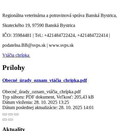
Regionálna veterinárna a potravinová správa Banská Bystrica,
Skuteckého 19, 97590 Banská Bystrica
IČO: 35984481 | Tel.: +421484722424, +421484722414 |
podatelna.BB@svps.sk | www.svps.sk
Vtáčia chrípka
Prílohy
Obecné_úrady_oznam_vtáčia_chrípka.pdf
Obecné_úrady_oznam_vtáčia_chrípka.pdf
Typ súboru: PDF dokument, Veľkosť: 205,43 kB
Dátum vloženia:
28. 10. 2025 13:25
Dátum poslednej aktualizácie:
28. 10. 2025 14:01
Aktuality