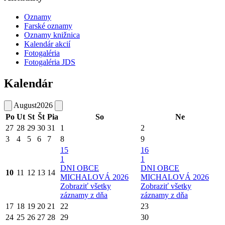
Oznamy
Farské oznamy
Oznamy knižnica
Kalendár akcií
Fotogaléria
Fotogaléria JDS
Kalendár
August
2026
Po
Ut
St
Št
Pia
So
Ne
27
28
29
30
31
1
2
3
4
5
6
7
8
9
15
16
1
1
DNI OBCE
DNI OBCE
10
11
12
13
14
MICHALOVÁ 2026
MICHALOVÁ 2026
Zobraziť všetky
Zobraziť všetky
záznamy z dňa
záznamy z dňa
17
18
19
20
21
22
23
24
25
26
27
28
29
30