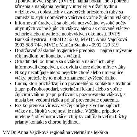
a potravinových správ (RVPS), najmä pokiaľ ide o potrebu
kŕmenia a napájania hydiny v interiéri a držať hydinu
v rizikových oblastiach v uzavretých priestoroch (aby sa
zamedzilo styku domáceho vtáctva s voľne žijúcimi vtákmi).
Informovať úrady, ak sa objavia nezvyčajne vysoké počty
uhynutých voľne žijúcich vtákov, alebo ak chované vtáctvo
ochorie alebo uhynie za neobvyklých okolností. RVPS
Banská Bystrica - 048/412 56 02, MVDr. Anna Vajcíková -
0903 588 744, MVDr. Marián Stanko - 0902 129 319
Dodržiavať základné hygienické predpisy – najmä umývanie
rúk mydlom pri kontakte s vtákmi.
Odradiť deti od hrania sa s vtákmi a naučiť ich, aby
informovali dospelých, ak uvidia choré alebo mŕtve vtáky.
Nikdy nezabíjajte alebo nejedzte choré alebo umierajúce
vtáky, pretože by to mohlo znamenať zvýšené riziko.
Ľudia, ktorí prichádzajú do pravidelného kontaktu s hydinou
(napr. poľnohospodári, veterinárni lekári) alebo s voľne
žijúcimi vtákmi (napr. poľovníci, pozorovatelia vtákov), si
musia byť vedomí rizík a prijať preventívne opatrenia.
Riziko prenosu vírusov vtáčej chrípky z voľne žijúcich
vtákov na širokú verejnosť je nízke. Väčšina prípadov
infekcie ľudí vírusmi vtáčej chrípky zahŕňala veľmi blízky
priamy kontakt s chorou hydinou.
MVDr. Anna Vajcíková regionálna veterinárna lekárka