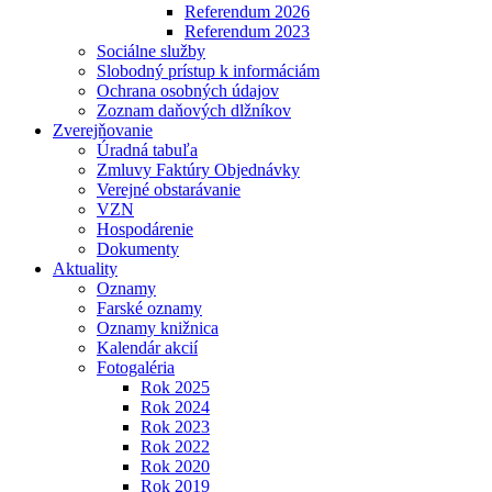
Referendum 2026
Referendum 2023
Sociálne služby
Slobodný prístup k informáciám
Ochrana osobných údajov
Zoznam daňových dlžníkov
Zverejňovanie
Úradná tabuľa
Zmluvy Faktúry Objednávky
Verejné obstarávanie
VZN
Hospodárenie
Dokumenty
Aktuality
Oznamy
Farské oznamy
Oznamy knižnica
Kalendár akcií
Fotogaléria
Rok 2025
Rok 2024
Rok 2023
Rok 2022
Rok 2020
Rok 2019