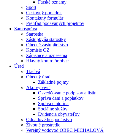
Farské oznamy
Šport
Cestovný poriadok
Kontaktný formulár
Prehľad podávaných projektov
Samospráva
Starostka
Zástupkyňa starostky
Obecné zastupiteľstvo
Komisie OZ
Zápisnice a uznesenia
Hlavný kontrolór obce
Úrad
Tlačivá
Obecný úrad
Základné pojmy
Ako vybaviť
Osvedčovanie podpisov a listín
Správa daní a poplatkov
Správa cintorína
Sociálne služby
Evidencia obyvateľov
Odpadové hospodárstvo
Životné prostredie
Verejný vodovod OBEC MICHALOVÁ