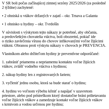
V SR boli počas začínajúcej zimnej sezóny 2025/2026 (za posledné
2 týždne) zachytené:
• 2 ohniská u vtákov držaných v zajatí – okr. Trnava a Galanta
• 1 ohnisko u hydiny – okr. Tvrdošín
V súvislosti s výskytom tejto nákazy je potrebné, aby občania,
a predovšetkým chovatelia vtáctva, boli obozretní, pokiaľ ide
o riziko zavlečenia vírusu do chovov infikovanými voľne žijúcimi
vtákmi. Obranou proti výskytu nákazy v chovoch je PREVENCIA.
Vlastníkom alebo držiteľom hydiny je preventívne odporúčané:
1. zabrániť priamemu a nepriamemu kontaktu voľne žijúcich
vtákov, zvlášť vodného vtáctva s hydinou;
2. nákup hydiny len z registrovaných fariem;
3. vyčleniť jednu osobu, ktorá sa bude starať o hydinu;
4. hydinu vo voľnom výbehu kŕmiť a napájať v uzavretom
priestore, alebo pod prístreškom ktorý dostatočne bráni prilietavaniu
voľne žijúcich vtákov a zamedzuje kontakt voľne žijúcich vtákov
s krmivom a vodou určenou pre hydinu;