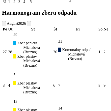
31
1
2
3
4
5
6
Harmonogram zberu odpadu
August
2026
Po
Ut
St
Št
Pi
So
Ne
29
31
Zber papiera
Michalová
Komunálny odpad
27
28
(Brezno)
30
1
2
Michalová
Zber plastov
(Brezno)
Michalová
(Brezno)
5
Zber plastov
3
4
6
7
8
9
Michalová
(Brezno)
12
14
Zber plastov