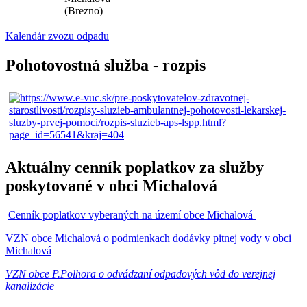
(Brezno)
Kalendár zvozu odpadu
Pohotovostná služba - rozpis
Aktuálny cenník poplatkov za služby
poskytované v obci Michalová
Cenník poplatkov vyberaných na území obce Michalová
VZN obce Michalová o podmienkach dodávky pitnej vody v obci
Michalová
VZN obce P.Polhora o odvádzaní odpadových vôd do verejnej
kanalizácie