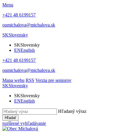
Menu
+421 48 6199157
oumichalova@michalova.sk
SK
Slovensky
SK
Slovensky
EN
English
+421 48 6199157
oumichalova@michalova.sk
Mapa webu
RSS
Verzia pre seniorov
SK
Slovensky
SK
Slovensky
EN
English
Hľadaný výraz
Hľadať
rozšírené vyhľadávanie