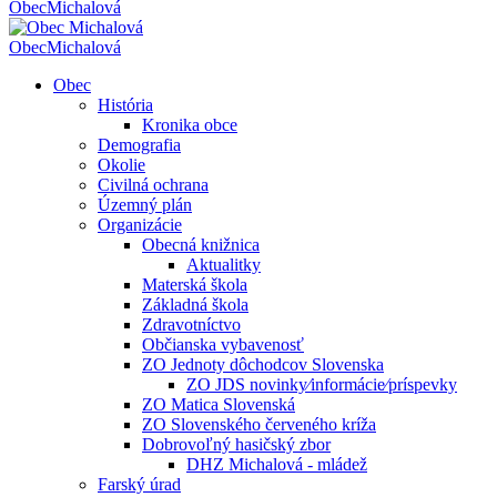
Obec
Michalová
Obec
Michalová
Obec
História
Kronika obce
Demografia
Okolie
Civilná ochrana
Územný plán
Organizácie
Obecná knižnica
Aktualitky
Materská škola
Základná škola
Zdravotníctvo
Občianska vybavenosť
ZO Jednoty dôchodcov Slovenska
ZO JDS novinky⁄informácie⁄príspevky
ZO Matica Slovenská
ZO Slovenského červeného kríža
Dobrovoľný hasičský zbor
DHZ Michalová - mládež
Farský úrad