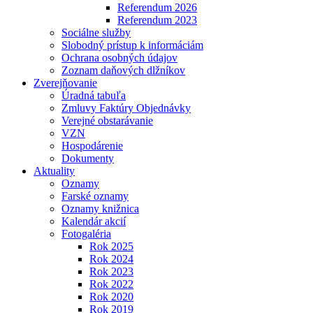
Referendum 2026
Referendum 2023
Sociálne služby
Slobodný prístup k informáciám
Ochrana osobných údajov
Zoznam daňových dlžníkov
Zverejňovanie
Úradná tabuľa
Zmluvy Faktúry Objednávky
Verejné obstarávanie
VZN
Hospodárenie
Dokumenty
Aktuality
Oznamy
Farské oznamy
Oznamy knižnica
Kalendár akcií
Fotogaléria
Rok 2025
Rok 2024
Rok 2023
Rok 2022
Rok 2020
Rok 2019