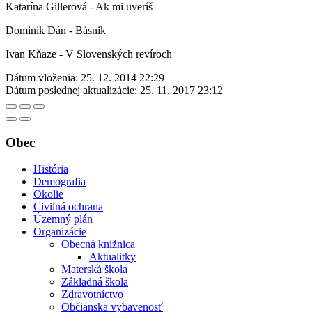
Katarína Gillerová - Ak mi uveríš
Dominik Dán - Básnik
Ivan Kňaze - V Slovenských revíroch
Dátum vloženia:
25. 12. 2014 22:29
Dátum poslednej aktualizácie:
25. 11. 2017 23:12
Obec
História
Demografia
Okolie
Civilná ochrana
Územný plán
Organizácie
Obecná knižnica
Aktualitky
Materská škola
Základná škola
Zdravotníctvo
Občianska vybavenosť