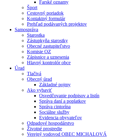
Farské oznamy
Šport
Cestovný poriadok
Kontaktný formulár
Prehľad podávaných projektov
Samospráva
Starostka
Zástupkyňa starostky
Obecné zastupiteľstvo
Komisie OZ
Zápisnice a uznesenia
Hlavný kontrolór obce
Úrad
Tlačivá
Obecný úrad
Základné pojmy
Ako vybaviť
Osvedčovanie podpisov a listín
Správa daní a poplatkov
Správa cintorína
Sociálne služby
Evidencia obyvateľov
Odpadové hospodárstvo
Životné prostredie
Verejný vodovod OBEC MICHALOVÁ