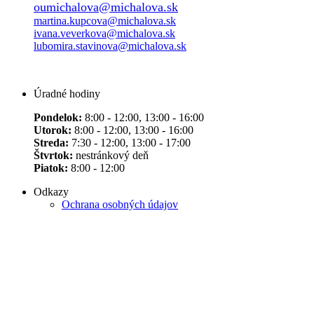
oumichalova@michalova.sk
martina.kupcova@michalova.sk
ivana.veverkova@michalova.sk
lubomira.stavinova@michalova.sk
Úradné hodiny
Pondelok:
8:00 - 12:00, 13:00 - 16:00
Utorok:
8:00 - 12:00, 13:00 - 16:00
Streda:
7:30 - 12:00, 13:00 - 17:00
Štvrtok:
nestránkový deň
Piatok:
8:00 - 12:00
Odkazy
Ochrana osobných údajov