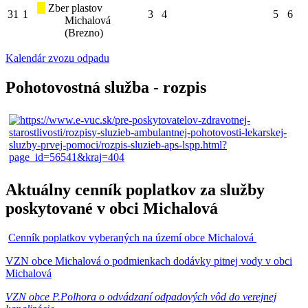
Zber plastov
31
1
3
4
5
6
Michalová
(Brezno)
Kalendár zvozu odpadu
Pohotovostná služba - rozpis
Aktuálny cenník poplatkov za služby
poskytované v obci Michalová
Cenník poplatkov vyberaných na území obce Michalová
VZN obce Michalová o podmienkach dodávky pitnej vody v obci
Michalová
VZN obce P.Polhora o odvádzaní odpadových vôd do verejnej