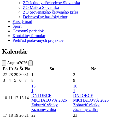
ZO Jednoty dôchodcov Slovenska
ZO Matica Slovenská
ZO Slovenského červeného kríža
Dobrovoľný hasičský zbor
Farský úrad
Šport
Cestovný poriadok
Kontaktný formulár
Prehľad podávaných projektov
Kalendár
August
2026
Po
Ut
St
Št
Pia
So
Ne
27
28
29
30
31
1
2
3
4
5
6
7
8
9
15
16
1
1
DNI OBCE
DNI OBCE
10
11
12
13
14
MICHALOVÁ 2026
MICHALOVÁ 2026
Zobraziť všetky
Zobraziť všetky
záznamy z dňa
záznamy z dňa
17
18
19
20
21
22
23