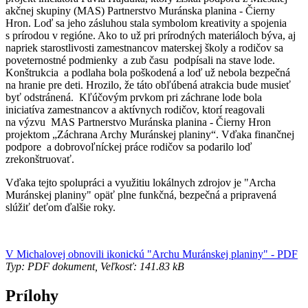
akčnej skupiny (MAS) Partnerstvo Muránska planina - Čierny
Hron. Loď sa jeho zásluhou stala symbolom kreativity a spojenia
s prírodou v regióne. Ako to už pri prírodných materiáloch býva, aj
napriek starostlivosti zamestnancov materskej školy a rodičov sa
poveternostné podmienky a zub času podpísali na stave lode.
Konštrukcia a podlaha bola poškodená a loď už nebola bezpečná
na hranie pre deti. Hrozilo, že táto obľúbená atrakcia bude musieť
byť odstránená. Kľúčovým prvkom pri záchrane lode bola
iniciatíva zamestnancov a aktívnych rodičov, ktorí reagovali
na výzvu MAS Partnerstvo Muránska planina - Čierny Hron
projektom „Záchrana Archy Muránskej planiny“. Vďaka finančnej
podpore a dobrovoľníckej práce rodičov sa podarilo loď
zrekonštruovať.
Vďaka tejto spolupráci a využitiu lokálnych zdrojov je "Archa
Muránskej planiny" opäť plne funkčná, bezpečná a pripravená
slúžiť deťom ďalšie roky.
V Michalovej obnovili ikonickú "Archu Muránskej planiny" - PDF
Typ: PDF dokument, Veľkosť: 141.83 kB
Prílohy