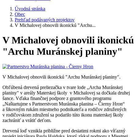
Úvodná stránka
Obec
Prehľad podávaných projektov
V Michalovej obnovili ikonickú "Archu...
V Michalovej obnovili ikonickú
"Archu Muránskej planiny"
V Michalovej obnovili ikonickú "Archu Muránskej planiny".
Obľúbená drevená preliezačka v tvare lode „Archa Muránskej
planiny" v areály Materskej školy v Michalovej sa dočkala druhej
šance. Vďaka finančnej podpore z grantového programu
„Naštartujme s Partnerstvom Muránska planina – Čierny Hron“
a šikovným rukám miestneho podnikateľa a rodičov združených
v rodičovskom združení sa podarilo túto ikonu materskej školy
zachrániť a vrátiť deťom.
Drevená loď vznikla približne pred desiatimi rokmi ako víťazný
projekt iniciátora Pavla Hajduka, ktorý získal podporu z Miestnej