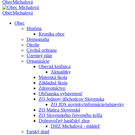
Obec
Michalová
Obec
Michalová
Obec
História
Kronika obce
Demografia
Okolie
Civilná ochrana
Územný plán
Organizácie
Obecná knižnica
Aktualitky
Materská škola
Základná škola
Zdravotníctvo
Občianska vybavenosť
ZO Jednoty dôchodcov Slovenska
ZO JDS novinky⁄informácie⁄príspevky
ZO Matica Slovenská
ZO Slovenského červeného kríža
Dobrovoľný hasičský zbor
DHZ Michalová - mládež
Farský úrad