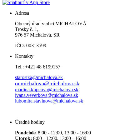
Adresa
Obecný úrad v obci MICHALOVÁ
Trosky č. 1,
976 57 Michalová, SR
IČO: 00313599
Kontakty
Tel.: +421 48 6199157
starostka@michalova.sk
oumichalova@michalova.sk
martina.kupcova@michalova.sk
ivana.veverkova@michalova.sk
lubomira.stavinova@michalova.sk
Úradné hodiny
Pondelok:
8:00 - 12:00, 13:00 - 16:00
Utorok:
8:00 - 12:00, 13:00 - 16:00