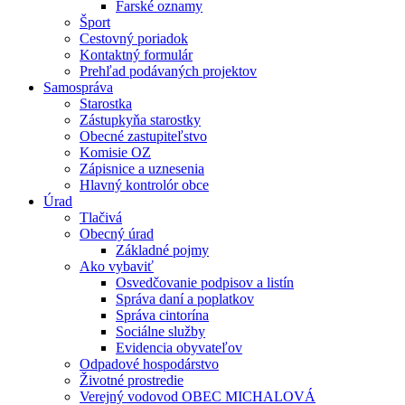
Farské oznamy
Šport
Cestovný poriadok
Kontaktný formulár
Prehľad podávaných projektov
Samospráva
Starostka
Zástupkyňa starostky
Obecné zastupiteľstvo
Komisie OZ
Zápisnice a uznesenia
Hlavný kontrolór obce
Úrad
Tlačivá
Obecný úrad
Základné pojmy
Ako vybaviť
Osvedčovanie podpisov a listín
Správa daní a poplatkov
Správa cintorína
Sociálne služby
Evidencia obyvateľov
Odpadové hospodárstvo
Životné prostredie
Verejný vodovod OBEC MICHALOVÁ