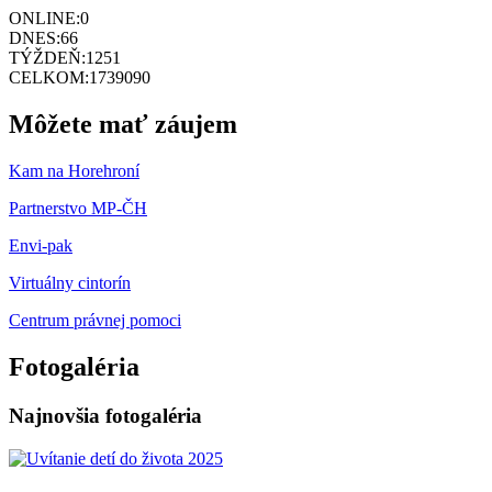
ONLINE:
0
DNES:
66
TÝŽDEŇ:
1251
CELKOM:
1739090
Môžete mať záujem
Kam na Horehroní
Partnerstvo MP-ČH
Envi-pak
Virtuálny cintorín
Centrum právnej pomoci
Fotogaléria
Najnovšia fotogaléria