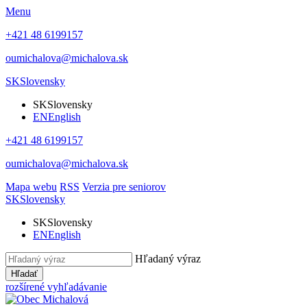
Menu
+421 48 6199157
oumichalova@michalova.sk
SK
Slovensky
SK
Slovensky
EN
English
+421 48 6199157
oumichalova@michalova.sk
Mapa webu
RSS
Verzia pre seniorov
SK
Slovensky
SK
Slovensky
EN
English
Hľadaný výraz
Hľadať
rozšírené vyhľadávanie