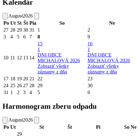
Kalendár
August
2026
Po
Ut
St
Št
Pia
So
Ne
27
28
29
30
31
1
2
3
4
5
6
7
8
9
15
16
1
1
DNI OBCE
DNI OBCE
10
11
12
13
14
MICHALOVÁ 2026
MICHALOVÁ 2026
Zobraziť všetky
Zobraziť všetky
záznamy z dňa
záznamy z dňa
17
18
19
20
21
22
23
24
25
26
27
28
29
30
31
1
2
3
4
5
6
Harmonogram zberu odpadu
August
2026
Po
Ut
St
Št
Pi
So
Ne
29