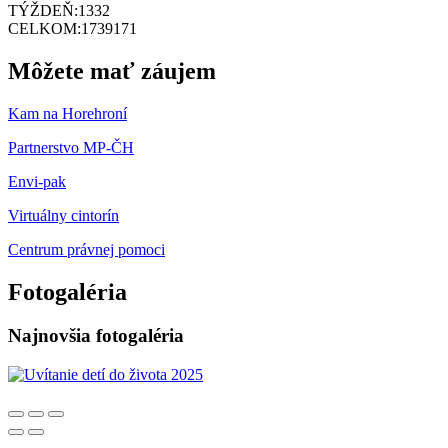
TÝŽDEŇ:
1332
CELKOM:
1739171
Môžete mať záujem
Kam na Horehroní
Partnerstvo MP-ČH
Envi-pak
Virtuálny cintorín
Centrum právnej pomoci
Fotogaléria
Najnovšia fotogaléria