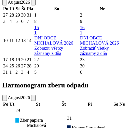
August
2026
Po
Ut
St
Št
Pia
So
Ne
27
28
29
30
31
1
2
3
4
5
6
7
8
9
15
16
1
1
DNI OBCE
DNI OBCE
10
11
12
13
14
MICHALOVÁ 2026
MICHALOVÁ 2026
Zobraziť všetky
Zobraziť všetky
záznamy z dňa
záznamy z dňa
17
18
19
20
21
22
23
24
25
26
27
28
29
30
31
1
2
3
4
5
6
Harmonogram zberu odpadu
August
2026
Po
Ut
St
Št
Pi
So
Ne
29
31
Zber papiera
Michalová
Komunálny odpad