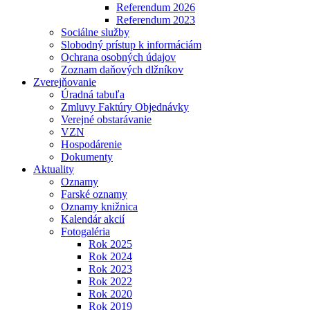
Referendum 2026
Referendum 2023
Sociálne služby
Slobodný prístup k informáciám
Ochrana osobných údajov
Zoznam daňových dlžníkov
Zverejňovanie
Úradná tabuľa
Zmluvy Faktúry Objednávky
Verejné obstarávanie
VZN
Hospodárenie
Dokumenty
Aktuality
Oznamy
Farské oznamy
Oznamy knižnica
Kalendár akcií
Fotogaléria
Rok 2025
Rok 2024
Rok 2023
Rok 2022
Rok 2020
Rok 2019