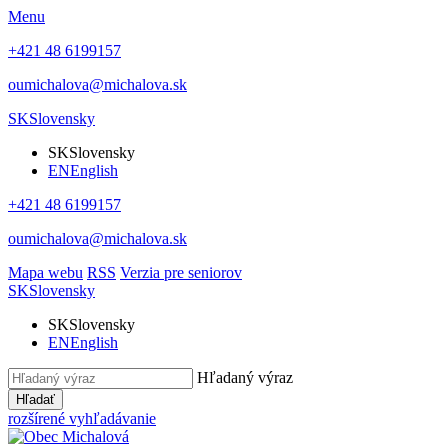
Menu
+421 48 6199157
oumichalova@michalova.sk
SK
Slovensky
SK
Slovensky
EN
English
+421 48 6199157
oumichalova@michalova.sk
Mapa webu
RSS
Verzia pre seniorov
SK
Slovensky
SK
Slovensky
EN
English
Hľadaný výraz
Hľadať
rozšírené vyhľadávanie