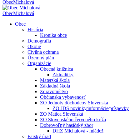
Obec
Michalová
Obec
Michalová
Obec
História
Kronika obce
Demografia
Okolie
Civilná ochrana
Územný plán
Organizácie
Obecná knižnica
Aktualitky
Materská škola
Základná škola
Zdravotníctvo
Občianska vybavenosť
ZO Jednoty dôchodcov Slovenska
ZO JDS novinky⁄informácie⁄príspevky
ZO Matica Slovenská
ZO Slovenského červeného kríža
Dobrovoľný hasičský zbor
DHZ Michalová - mládež
Farský úrad