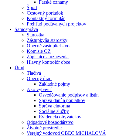
Farské oznamy
Šport
Cestovný poriadok
Kontaktný formulár
Prehľad podávaných projektov
Samospráva
Starostka
Zástupkyňa starostky
Obecné zastupiteľstvo
Komisie OZ
Zápisnice a uznesenia
Hlavný kontrolór obce
Úrad
Tlačivá
Obecný úrad
Základné pojmy
Ako vybaviť
Osvedčovanie podpisov a listín
Správa daní a poplatkov
Správa cintorína
Sociálne služby
Evidencia obyvateľov
Odpadové hospodárstvo
Životné prostredie
Verejný vodovod OBEC MICHALOVÁ