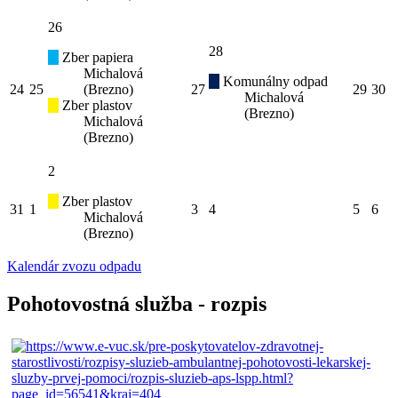
26
28
Zber papiera
Michalová
Komunálny odpad
24
25
(Brezno)
27
29
30
Michalová
Zber plastov
(Brezno)
Michalová
(Brezno)
2
Zber plastov
31
1
3
4
5
6
Michalová
(Brezno)
Kalendár zvozu odpadu
Pohotovostná služba - rozpis