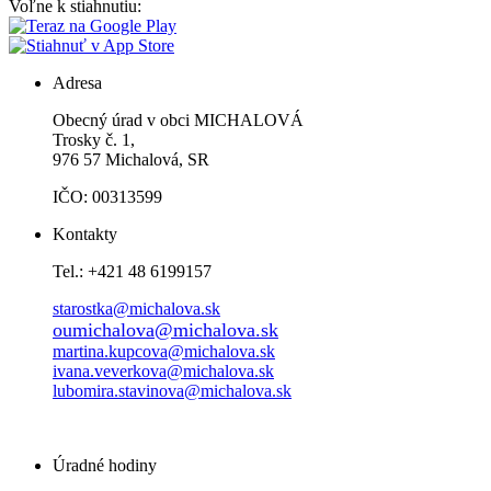
Voľne k stiahnutiu:
Adresa
Obecný úrad v obci MICHALOVÁ
Trosky č. 1,
976 57 Michalová, SR
IČO: 00313599
Kontakty
Tel.: +421 48 6199157
starostka@michalova.sk
oumichalova@michalova.sk
martina.kupcova@michalova.sk
ivana.veverkova@michalova.sk
lubomira.stavinova@michalova.sk
Úradné hodiny