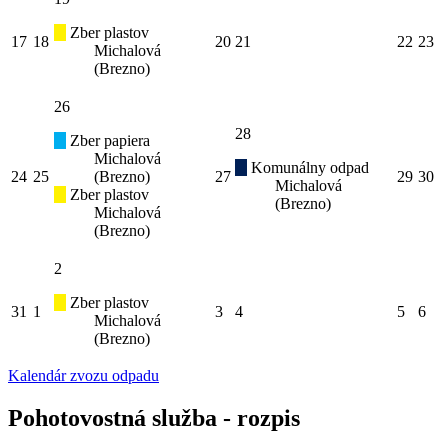
Zber plastov
17
18
20
21
22
23
Michalová
(Brezno)
26
28
Zber papiera
Michalová
Komunálny odpad
24
25
(Brezno)
27
29
30
Michalová
Zber plastov
(Brezno)
Michalová
(Brezno)
2
Zber plastov
31
1
3
4
5
6
Michalová
(Brezno)
Kalendár zvozu odpadu
Pohotovostná služba - rozpis