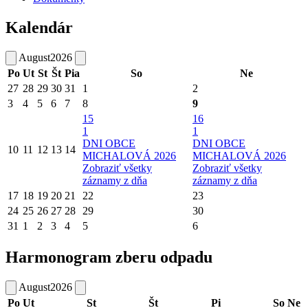
Kalendár
August
2026
Po
Ut
St
Št
Pia
So
Ne
27
28
29
30
31
1
2
3
4
5
6
7
8
9
15
16
1
1
DNI OBCE
DNI OBCE
10
11
12
13
14
MICHALOVÁ 2026
MICHALOVÁ 2026
Zobraziť všetky
Zobraziť všetky
záznamy z dňa
záznamy z dňa
17
18
19
20
21
22
23
24
25
26
27
28
29
30
31
1
2
3
4
5
6
Harmonogram zberu odpadu
August
2026
Po
Ut
St
Št
Pi
So
Ne