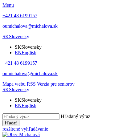
Menu
+421 48 6199157
oumichalova@michalova.sk
SK
Slovensky
SK
Slovensky
EN
English
+421 48 6199157
oumichalova@michalova.sk
Mapa webu
RSS
Verzia pre seniorov
SK
Slovensky
SK
Slovensky
EN
English
Hľadaný výraz
Hľadať
rozšírené vyhľadávanie