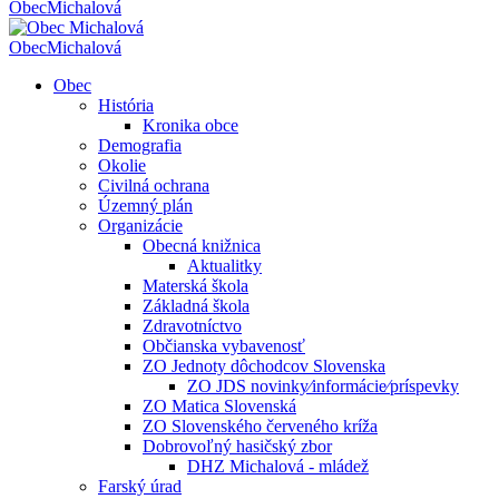
Obec
Michalová
Obec
Michalová
Obec
História
Kronika obce
Demografia
Okolie
Civilná ochrana
Územný plán
Organizácie
Obecná knižnica
Aktualitky
Materská škola
Základná škola
Zdravotníctvo
Občianska vybavenosť
ZO Jednoty dôchodcov Slovenska
ZO JDS novinky⁄informácie⁄príspevky
ZO Matica Slovenská
ZO Slovenského červeného kríža
Dobrovoľný hasičský zbor
DHZ Michalová - mládež
Farský úrad