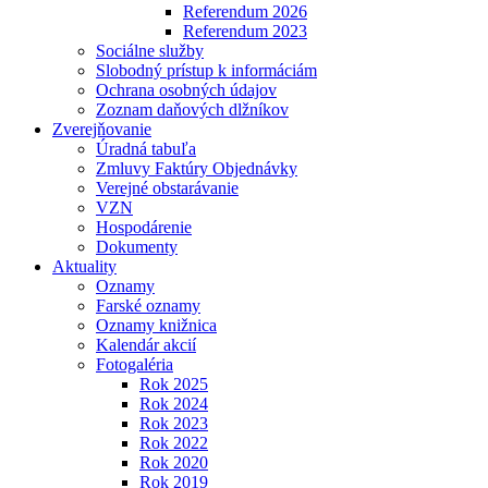
Referendum 2026
Referendum 2023
Sociálne služby
Slobodný prístup k informáciám
Ochrana osobných údajov
Zoznam daňových dlžníkov
Zverejňovanie
Úradná tabuľa
Zmluvy Faktúry Objednávky
Verejné obstarávanie
VZN
Hospodárenie
Dokumenty
Aktuality
Oznamy
Farské oznamy
Oznamy knižnica
Kalendár akcií
Fotogaléria
Rok 2025
Rok 2024
Rok 2023
Rok 2022
Rok 2020
Rok 2019