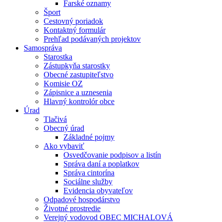
Farské oznamy
Šport
Cestovný poriadok
Kontaktný formulár
Prehľad podávaných projektov
Samospráva
Starostka
Zástupkyňa starostky
Obecné zastupiteľstvo
Komisie OZ
Zápisnice a uznesenia
Hlavný kontrolór obce
Úrad
Tlačivá
Obecný úrad
Základné pojmy
Ako vybaviť
Osvedčovanie podpisov a listín
Správa daní a poplatkov
Správa cintorína
Sociálne služby
Evidencia obyvateľov
Odpadové hospodárstvo
Životné prostredie
Verejný vodovod OBEC MICHALOVÁ