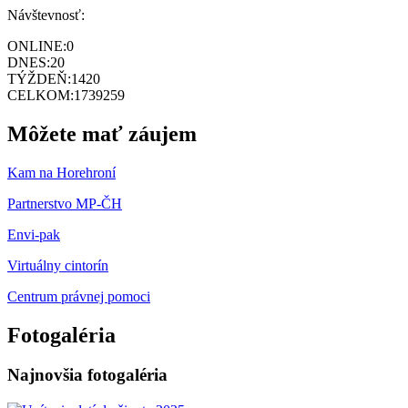
Návštevnosť:
ONLINE:
0
DNES:
20
TÝŽDEŇ:
1420
CELKOM:
1739259
Môžete mať záujem
Kam na Horehroní
Partnerstvo MP-ČH
Envi-pak
Virtuálny cintorín
Centrum právnej pomoci
Fotogaléria
Najnovšia fotogaléria