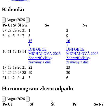
Kalendár
August
2026
Po
Ut
St
Št
Pia
So
Ne
27
28
29
30
31
1
2
3
4
5
6
7
8
9
15
16
1
1
DNI OBCE
DNI OBCE
10
11
12
13
14
MICHALOVÁ 2026
MICHALOVÁ 2026
Zobraziť všetky
Zobraziť všetky
záznamy z dňa
záznamy z dňa
17
18
19
20
21
22
23
24
25
26
27
28
29
30
31
1
2
3
4
5
6
Harmonogram zberu odpadu
August
2026
Po
Ut
St
Št
Pi
So
Ne