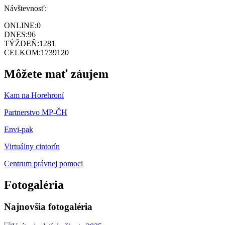
Návštevnosť:
ONLINE:
0
DNES:
96
TÝŽDEŇ:
1281
CELKOM:
1739120
Môžete mať záujem
Kam na Horehroní
Partnerstvo MP-ČH
Envi-pak
Virtuálny cintorín
Centrum právnej pomoci
Fotogaléria
Najnovšia fotogaléria