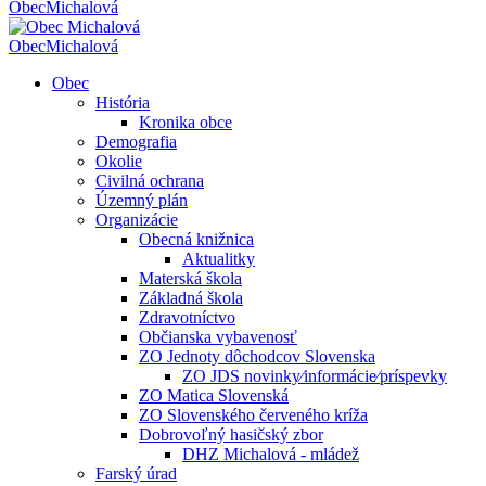
Obec
Michalová
Obec
Michalová
Obec
História
Kronika obce
Demografia
Okolie
Civilná ochrana
Územný plán
Organizácie
Obecná knižnica
Aktualitky
Materská škola
Základná škola
Zdravotníctvo
Občianska vybavenosť
ZO Jednoty dôchodcov Slovenska
ZO JDS novinky⁄informácie⁄príspevky
ZO Matica Slovenská
ZO Slovenského červeného kríža
Dobrovoľný hasičský zbor
DHZ Michalová - mládež
Farský úrad