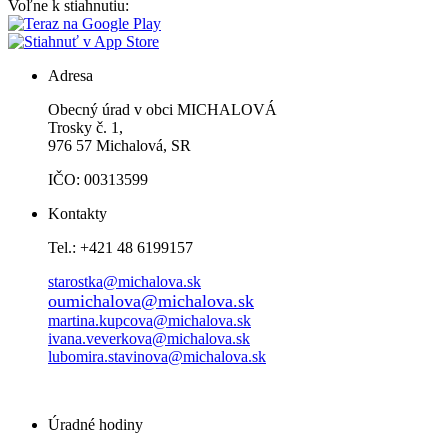
Voľne k stiahnutiu:
Adresa
Obecný úrad v obci MICHALOVÁ
Trosky č. 1,
976 57 Michalová, SR
IČO: 00313599
Kontakty
Tel.: +421 48 6199157
starostka@michalova.sk
oumichalova@michalova.sk
martina.kupcova@michalova.sk
ivana.veverkova@michalova.sk
lubomira.stavinova@michalova.sk
Úradné hodiny