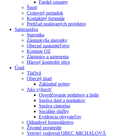
Farské oznamy
Šport
Cestovný poriadok
Kontaktný formulár
Prehľad podávaných projektov
Samospráva
Starostka
Zástupkyňa starostky
Obecné zastupiteľstvo
Komisie OZ
Zápisnice a uznesenia
Hlavný kontrolór obce
Úrad
Tlačivá
Obecný úrad
Základné pojmy
Ako vybaviť
Osvedčovanie podpisov a listín
Správa daní a poplatkov
Správa cintorína
Sociálne služby
Evidencia obyvateľov
Odpadové hospodárstvo
Životné prostredie
Verejný vodovod OBEC MICHALOVÁ