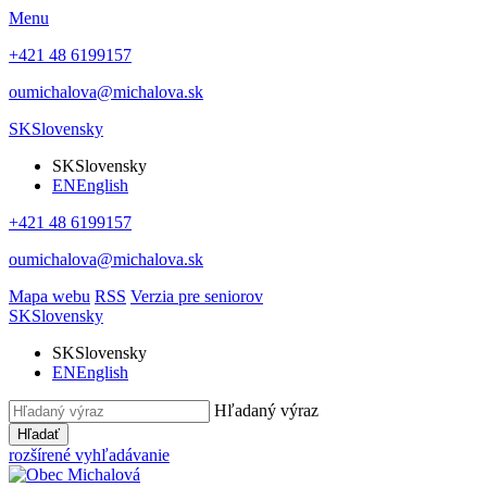
Menu
+421 48 6199157
oumichalova@michalova.sk
SK
Slovensky
SK
Slovensky
EN
English
+421 48 6199157
oumichalova@michalova.sk
Mapa webu
RSS
Verzia pre seniorov
SK
Slovensky
SK
Slovensky
EN
English
Hľadaný výraz
Hľadať
rozšírené vyhľadávanie