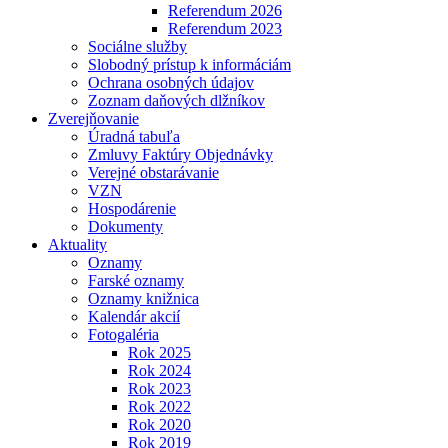
Referendum 2026
Referendum 2023
Sociálne služby
Slobodný prístup k informáciám
Ochrana osobných údajov
Zoznam daňových dlžníkov
Zverejňovanie
Úradná tabuľa
Zmluvy Faktúry Objednávky
Verejné obstarávanie
VZN
Hospodárenie
Dokumenty
Aktuality
Oznamy
Farské oznamy
Oznamy knižnica
Kalendár akcií
Fotogaléria
Rok 2025
Rok 2024
Rok 2023
Rok 2022
Rok 2020
Rok 2019