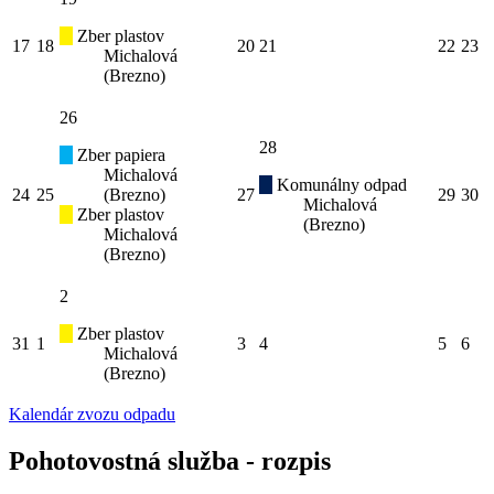
Zber plastov
17
18
20
21
22
23
Michalová
(Brezno)
26
28
Zber papiera
Michalová
Komunálny odpad
24
25
(Brezno)
27
29
30
Michalová
Zber plastov
(Brezno)
Michalová
(Brezno)
2
Zber plastov
31
1
3
4
5
6
Michalová
(Brezno)
Kalendár zvozu odpadu
Pohotovostná služba - rozpis