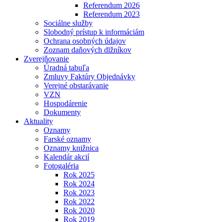
Referendum 2026
Referendum 2023
Sociálne služby
Slobodný prístup k informáciám
Ochrana osobných údajov
Zoznam daňových dlžníkov
Zverejňovanie
Úradná tabuľa
Zmluvy Faktúry Objednávky
Verejné obstarávanie
VZN
Hospodárenie
Dokumenty
Aktuality
Oznamy
Farské oznamy
Oznamy knižnica
Kalendár akcií
Fotogaléria
Rok 2025
Rok 2024
Rok 2023
Rok 2022
Rok 2020
Rok 2019