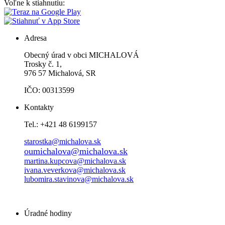
Voľne k stiahnutiu:
Adresa
Obecný úrad v obci MICHALOVÁ
Trosky č. 1,
976 57 Michalová, SR
IČO: 00313599
Kontakty
Tel.: +421 48 6199157
starostka@michalova.sk
oumichalova@michalova.sk
martina.kupcova@michalova.sk
ivana.veverkova@michalova.sk
lubomira.stavinova@michalova.sk
Úradné hodiny