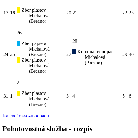
Zber plastov
17
18
20
21
22
23
Michalová
(Brezno)
26
28
Zber papiera
Michalová
Komunálny odpad
24
25
(Brezno)
27
29
30
Michalová
Zber plastov
(Brezno)
Michalová
(Brezno)
2
Zber plastov
31
1
3
4
5
6
Michalová
(Brezno)
Kalendár zvozu odpadu
Pohotovostná služba - rozpis