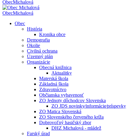
Obec
Michalová
Obec
Michalová
Obec
História
Kronika obce
Demografia
Okolie
Civilná ochrana
Územný plán
Organizácie
Obecná knižnica
Aktualitky
Materská škola
Základná škola
Zdravotníctvo
Občianska vybavenosť
ZO Jednoty dôchodcov Slovenska
ZO JDS novinky⁄informácie⁄príspevky
ZO Matica Slovenská
ZO Slovenského červeného kríža
Dobrovoľný hasičský zbor
DHZ Michalová - mládež
Farský úrad