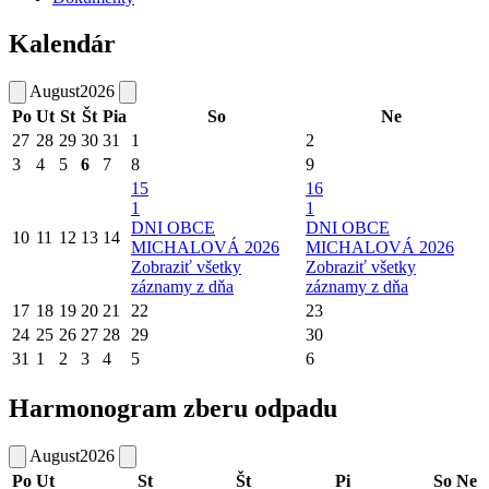
Kalendár
August
2026
Po
Ut
St
Št
Pia
So
Ne
27
28
29
30
31
1
2
3
4
5
6
7
8
9
15
16
1
1
DNI OBCE
DNI OBCE
10
11
12
13
14
MICHALOVÁ 2026
MICHALOVÁ 2026
Zobraziť všetky
Zobraziť všetky
záznamy z dňa
záznamy z dňa
17
18
19
20
21
22
23
24
25
26
27
28
29
30
31
1
2
3
4
5
6
Harmonogram zberu odpadu
August
2026
Po
Ut
St
Št
Pi
So
Ne