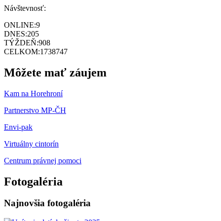
Návštevnosť:
ONLINE:
9
DNES:
205
TÝŽDEŇ:
908
CELKOM:
1738747
Môžete mať záujem
Kam na Horehroní
Partnerstvo MP-ČH
Envi-pak
Virtuálny cintorín
Centrum právnej pomoci
Fotogaléria
Najnovšia fotogaléria