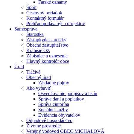
Farské oznamy
Šport
Cestovný poriadok
Kontaktný formulár
Prehľad podávaných projektov
Samospráva
Starostka
Zástupkyňa starostky
Obecné zastupiteľstvo
Komisie OZ
Zápisnice a uznesenia
Hlavný kontrolór obce
Úrad
Tlačivá
Obecný úrad
Základné pojmy
Ako vybaviť
Osvedčovanie podpisov a listín
Správa daní a poplatkov
Správa cintorína
Sociálne služby
Evidencia obyvateľov
Odpadové hospodárstvo
Životné prostredie
Verejný vodovod OBEC MICHALOVÁ