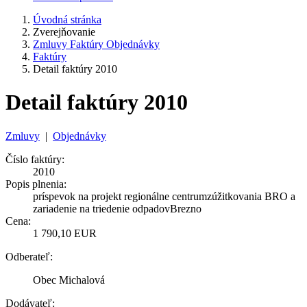
Úvodná stránka
Zverejňovanie
Zmluvy Faktúry Objednávky
Faktúry
Detail faktúry 2010
Detail faktúry 2010
Zmluvy
|
Objednávky
Číslo faktúry:
2010
Popis plnenia:
príspevok na projekt regionálne centrumzúžitkovania BRO a
zariadenie na triedenie odpadovBrezno
Cena:
1 790,10 EUR
Odberateľ:
Obec Michalová
Dodávateľ: