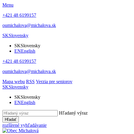
Menu
+421 48 6199157
oumichalova@michalova.sk
SK
Slovensky
SK
Slovensky
EN
English
+421 48 6199157
oumichalova@michalova.sk
Mapa webu
RSS
Verzia pre seniorov
SK
Slovensky
SK
Slovensky
EN
English
Hľadaný výraz
Hľadať
rozšírené vyhľadávanie